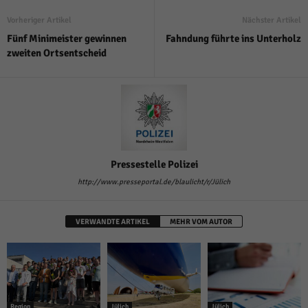
Vorheriger Artikel
Nächster Artikel
Fünf Minimeister gewinnen
Fahndung führte ins Unterholz
zweiten Ortsentscheid
Pressestelle Polizei
http://www.presseportal.de/blaulicht/r/Jülich
VERWANDTE ARTIKEL
MEHR VOM AUTOR
Region
Jülich
Jülich