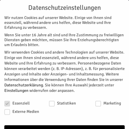
Datenschutzeinstellungen
Wir nutzen Cookies auf unserer Website. Einige von ihnen sind
essenziell, während andere uns helfen, diese Website und Ihre
Erfahrung zu verbessern.
Wenn Sie unter 16 Jahre alt sind und Ihre Zustimmung zu freiwilligen
Start
Nachrichten
Region
Ohne Respekt – mit Reizgas
Diensten geben möchten, müssen Sie Ihre Erziehungsberechtigten
NACHRICHTEN
REGION
um Erlaubnis bitten.
Ohne Respekt – mit Reizgas
Wir verwenden Cookies und andere Technologien auf unserer Website.
Einige von ihnen sind essenziell, während andere uns helfen, diese
Website und Ihre Erfahrung zu verbessern.
Personenbezogene Daten
Zwei leichtverletzte Polizeibeamte und ein zerrissener
können verarbeitet werden (z. B. IP-Adressen), z. B. für personalisierte
Dienstpullover sind neben einer umfangreichen Strafanzeige
Anzeigen und Inhalte oder Anzeigen- und Inhaltsmessung.
Weitere
das Ergebnis eines Einsatzes, zu dem Polizei am
Informationen über die Verwendung Ihrer Daten finden Sie in unserer
Donnerstagnachmittag in Düren gerufen wurde. Dabei wollte
Datenschutzerklärung
.
Sie können Ihre Auswahl jederzeit unter
Einstellungen
widerrufen oder anpassen.
sie eigentlich nur einen Streit schlichten. Zeugen werden
gesucht, die Aussagen zu einer Reizgas-Attacke in
Datenschutzeinstellungen
Aldenhoven machen können.
Essenziell
Statistiken
Marketing
Externe Medien
Von
Pressestelle Polizei
-
Februar 23, 2018
109
0
Facebook
Twitter