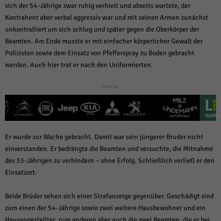
über Websites hinweg verfolgen.
sich der 54-Jährige zwar ruhig verhielt und abseits wartete, der
Cookie-Informationen anzeigen
Kontrahent aber verbal aggressiv war und mit seinen Armen zunächst
unkontrolliert um sich schlug und später gegen die Oberkörper der
Ext
Externe Medien (6)
Beamten. Am Ende musste er mit einfacher körperlicher Gewalt der
Inhalte von Videoplattformen und Social-Media-Plattformen werden
Polizisten sowie dem Einsatz von Pfefferspray zu Boden gebracht
standardmäßig blockiert. Wenn Cookies von externen Medien akzeptiert
werden. Auch hier trat er nach den Uniformierten.
werden, bedarf der Zugriff auf diese Inhalte keiner manuellen Einwilligung
mehr.
- Anzeige -
Cookie-Informationen anzeigen
Datenschutzerklärung
Impressum
powered by Borlabs Cookie
Er wurde zur Wache gebracht. Damit war sein jüngerer Bruder nicht
einverstanden. Er bedrängte die Beamten und versuchte, die Mitnahme
des 33-Jährigen zu verhindern – ohne Erfolg. Schließlich verließ er den
Einsatzort.
Beide Brüder sehen sich einer Strafanzeige gegenüber. Geschädigt sind
zum einen der 54-Jährige sowie zwei weitere Hausbewohner und ein
Hausangestellter, zum anderen aber auch die zwei Beamten, die er bei