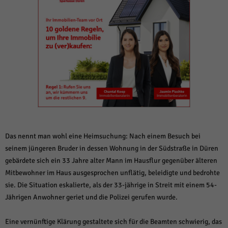
weitere Informationen anzeigen lassen und so nur bestimmte Cookies
auswählen.
Alle akzeptieren
Speichern und weiter
Zurück
Datenschutzeinstellungen
Essenziell (1)
Essenzielle Cookies ermöglichen grundlegende Funktionen und sind für die
einwandfreie Funktion der Website erforderlich.
Cookie-Informationen anzeigen
Sta
Statistiken (1)
Das nennt man wohl eine Heimsuchung: Nach einem Besuch bei
seinem jüngeren Bruder in dessen Wohnung in der Südstraße in Düren
Statistik Cookies erfassen Informationen anonym. Diese Informationen helfen
uns zu verstehen, wie unsere Besucher unsere Website nutzen.
gebärdete sich ein 33 Jahre alter Mann im Hausflur gegenüber älteren
Mitbewohner im Haus ausgesprochen unflätig, beleidigte und bedrohte
Cookie-Informationen anzeigen
sie. Die Situation eskalierte, als der 33-jährige in Streit mit einem 54-
Mar
Marketing (1)
Jährigen Anwohner geriet und die Polizei gerufen wurde.
Marketing-Cookies werden von Drittanbietern oder Publishern verwendet,
um personalisierte Werbung anzuzeigen. Sie tun dies, indem sie Besucher
Eine vernünftige Klärung gestaltete sich für die Beamten schwierig, das