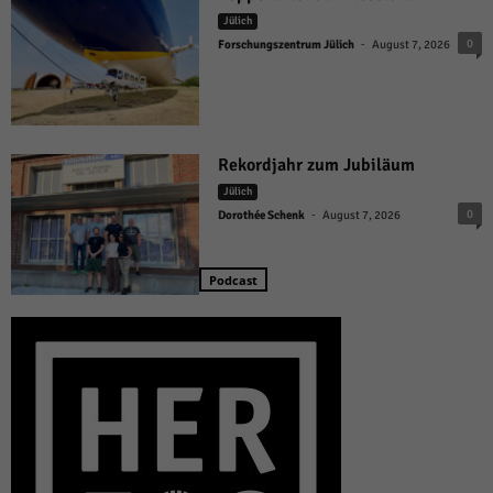
Jülich
-
0
Forschungszentrum Jülich
August 7, 2026
Rekordjahr zum Jubiläum
Jülich
-
0
Dorothée Schenk
August 7, 2026
Podcast