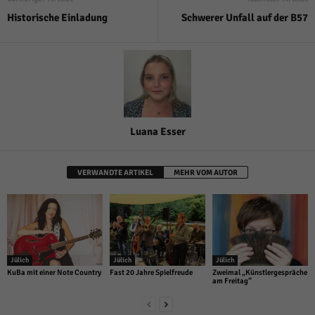
Historische Einladung
Schwerer Unfall auf der B57
Luana Esser
VERWANDTE ARTIKEL
MEHR VOM AUTOR
Jülich
Jülich
Jülich
KuBa mit einer Note Country
Fast 20 Jahre Spielfreude
Zweimal „Künstlergespräche
am Freitag“