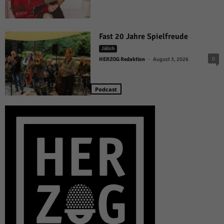
Fast 20 Jahre Spielfreude
Jülich
-
0
HERZOG Redaktion
August 3, 2026
Podcast