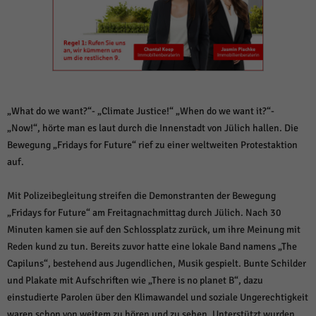
weitere Informationen anzeigen lassen und so nur bestimmte Cookies
auswählen.
Alle akzeptieren
Speichern und weiter
Zurück
Datenschutzeinstellungen
Essenziell (1)
„What do we want?“- „Climate Justice!“ „When do we want it?“-
Essenzielle Cookies ermöglichen grundlegende Funktionen und sind für die
„Now!“, hörte man es laut durch die Innenstadt von Jülich hallen. Die
einwandfreie Funktion der Website erforderlich.
Bewegung „Fridays for Future“ rief zu einer weltweiten Protestaktion
Cookie-Informationen anzeigen
auf.
Sta
Statistiken (1)
Mit Polizeibegleitung streifen die Demonstranten der Bewegung
Statistik Cookies erfassen Informationen anonym. Diese Informationen helfen
„Fridays for Future“ am Freitagnachmittag durch Jülich. Nach 30
uns zu verstehen, wie unsere Besucher unsere Website nutzen.
Minuten kamen sie auf den Schlossplatz zurück, um ihre Meinung mit
Cookie-Informationen anzeigen
Reden kund zu tun. Bereits zuvor hatte eine lokale Band namens „The
Capiluns“, bestehend aus Jugendlichen, Musik gespielt. Bunte Schilder
Mar
Marketing (1)
und Plakate mit Aufschriften wie „There is no planet B“, dazu
Marketing-Cookies werden von Drittanbietern oder Publishern verwendet,
einstudierte Parolen über den Klimawandel und soziale Ungerechtigkeit
um personalisierte Werbung anzuzeigen. Sie tun dies, indem sie Besucher
waren schon von weitem zu hören und zu sehen. Unterstützt wurden