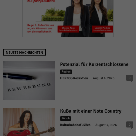
NEUSTE NACHRICHTEN
Potenzial für Kurzentschlossene
Region
-
0
HERZOG Redaktion
August 4, 2026
KuBa mit einer Note Country
Jülich
-
0
Kulturbahnhof Jülich
August 3, 2026