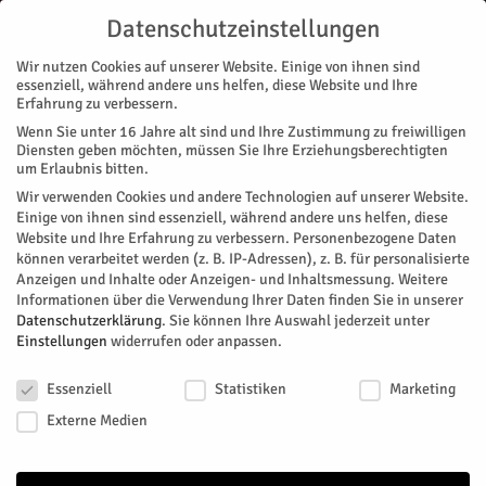
Datenschutzeinstellungen
Wir nutzen Cookies auf unserer Website. Einige von ihnen sind
essenziell, während andere uns helfen, diese Website und Ihre
Erfahrung zu verbessern.
Wenn Sie unter 16 Jahre alt sind und Ihre Zustimmung zu freiwilligen
Start
Stadtteile
Jülich
Greta’s Botschafter
Diensten geben möchten, müssen Sie Ihre Erziehungsberechtigten
STADTTEILE
JÜLICH
NACHRICHTEN
um Erlaubnis bitten.
Greta’s Botschafter
Wir verwenden Cookies und andere Technologien auf unserer Website.
Einige von ihnen sind essenziell, während andere uns helfen, diese
Website und Ihre Erfahrung zu verbessern.
Personenbezogene Daten
"Fridays for Future"-Demonstranten sind durch die Innenstadt
können verarbeitet werden (z. B. IP-Adressen), z. B. für personalisierte
gezogen.
Anzeigen und Inhalte oder Anzeigen- und Inhaltsmessung.
Weitere
Informationen über die Verwendung Ihrer Daten finden Sie in unserer
Von
Luana Esser
-
September 29, 2022
402
0
Datenschutzerklärung
.
Sie können Ihre Auswahl jederzeit unter
Einstellungen
widerrufen oder anpassen.
Facebook
Twitter
Datenschutzeinstellungen
Essenziell
Statistiken
Marketing
Externe Medien