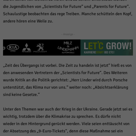
über Websites hinweg verfolgen.
die Jugendlichen von „Scientists for Future“ und „Parents for Future“.
Cookie-Informationen anzeigen
Schaulustige beobachten das rege Treiben. Manche schütteln den Kopf,
Ext
Externe Medien (6)
andere hören eine Weile zu.
Inhalte von Videoplattformen und Social-Media-Plattformen werden
- Anzeige -
standardmäßig blockiert. Wenn Cookies von externen Medien akzeptiert
werden, bedarf der Zugriff auf diese Inhalte keiner manuellen Einwilligung
mehr.
Cookie-Informationen anzeigen
„Zeit des Übergangs ist vorbei. Die Zeit zu handeln ist jetzt“ hieß es von
Datenschutzerklärung
Impressum
powered by Borlabs Cookie
den anwesenden Vertretern der „Scientists for Future“. Des Weiteren
wurde Kritik an die Politik gerichtet: „Herr Linder wird durch Porsche
unterstützt, das Klima nur von uns.“ weiter noch: „Absichtserklärung
sind keine Gesetze.“
Unter den Themen war auch der Krieg in der Ukraine. Gerade jetzt sei es
wichtig, trotzdem über die Klimakrise zu sprechen. Es dürfe nicht
wieder in den Hintergrund gerückt werden. Viele seien enttäuscht von
der Absetzung des „9-Euro-Tickets“, denn diese Maßnahme sei ein