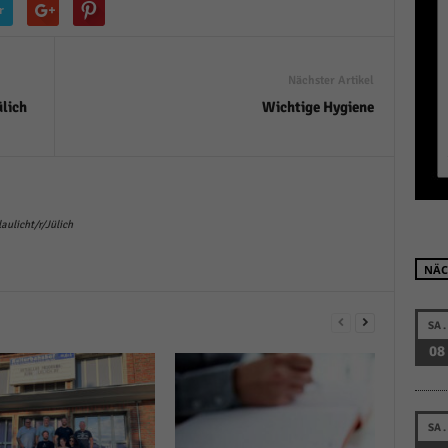
r
r manuellen Einwilligung mehr.
Cookie-Informationen anzeigen
Datenschutzerklärung
Im
red by Borlabs Cookie
Nächster Artikel
lich
Wichtige Hygiene
ulicht/r/Jülich
NÄC
SA.
08
SA.