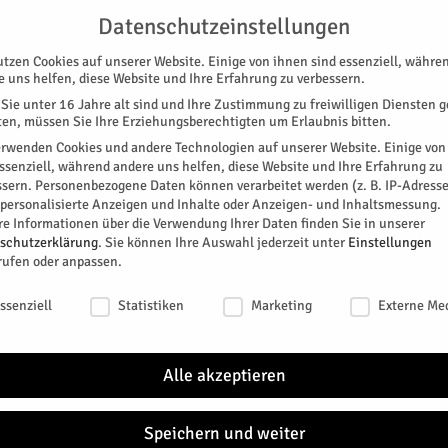
UNTERSTÜTZEN
KONTAKT
DATENSCHUTZ
IMPRESSUM
Datenschutzeinstellungen
utzen Cookies auf unserer Website. Einige von ihnen sind essenziell, währe
e uns helfen, diese Website und Ihre Erfahrung zu verbessern.
Sie unter 16 Jahre alt sind und Ihre Zustimmung zu freiwilligen Diensten 
en, müssen Sie Ihre Erziehungsberechtigten um Erlaubnis bitten.
erwenden Cookies und andere Technologien auf unserer Website. Einige von
essenziell, während andere uns helfen, diese Website und Ihre Erfahrung zu
ssern.
Personenbezogene Daten können verarbeitet werden (z. B. IP-Adresse
SPEZIAL
E-PAPER
KINO
GALERIE
TERM
r personalisierte Anzeigen und Inhalte oder Anzeigen- und Inhaltsmessung.
re Informationen über die Verwendung Ihrer Daten finden Sie in unserer
schutzerklärung
.
Sie können Ihre Auswahl jederzeit unter
Einstellungen
rufen oder anpassen.
schutzeinstellungen
ssenziell
Statistiken
Marketing
Externe Me
and hat einen geringen Sachschaden verursacht,
Alle akzeptieren
0
Speichern und weiter