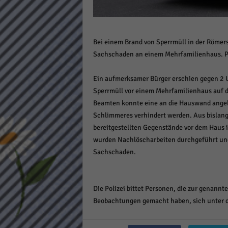
Daten
Ess
Essen
Bei einem Brand von Sperrmüll in der Römer
Funkt
Sachschaden an einem Mehrfamilienhaus. Pe
Stat
Ein aufmerksamer Bürger erschien gegen 2 
Sperrmüll vor einem Mehrfamilienhaus auf de
Stati
Beamten konnte eine an die Hauswand angel
wie u
Schlimmeres verhindert werden. Aus bislang
bereitgestellten Gegenstände vor dem Haus i
Mar
wurden Nachlöscharbeiten durchgeführt und 
Sachschaden.
Marke
Werbu
Die Polizei bittet Personen, die zur genannt
Ext
Beobachtungen gemacht haben, sich unter 
Inhal
Wenn 