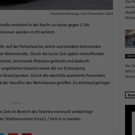
Das Fo
schutzeinstellungen
zweiw
enziell (1)
Westfa
Feuerwehrfahrzeug. Foto: Feuerwehr Jülich
Mülhei
zielle Cookies ermöglichen grundlegende Funktionen und sind für die einwandfreie
straße entstand in der Nacht zu heute gegen 2 Uhr
ion der Website erforderlich.
rsonen wurden nicht verletzt.
Cookie-Informationen anzeigen
istiken (1)
Uhr auf der Polizeiwache Jülich und meldete brennenden
r Römerstraße. Durch die kurze Zeit später eintreffenden
Jülich
stik Cookies erfassen Informationen anonym. Diese Informationen helfen uns zu verste
ehnte, brennende Matratze gelöscht und dadurch
nsere Besucher unsere Website nutzen.
Der Jü
 ungeklärter Ursache waren die zur Entsorgung
Cookie-Informationen anzeigen
jährt 
n Brand geraten. Durch die ebenfalls alarmierte Feuerwehr
Verans
keting (1)
der Hausflur des Wohnhauses gelüftet. Es entstand geringer
ting-Cookies werden von Drittanbietern oder Publishern verwendet, um personalisie
Pod
ng anzuzeigen. Sie tun dies, indem sie Besucher über Websites hinweg verfolgen.
- Anzeige -
Cookie-Informationen anzeigen
en Zeit im Bereich des Tatortes eventuell verdächtige
erne Medien (6)
der Telefonnummer 02421 / 949-0 zu melden.
te von Videoplattformen und Social-Media-Plattformen werden standardmäßig blocki
Cookies von externen Medien akzeptiert werden, bedarf der Zugriff auf diese Inhalte