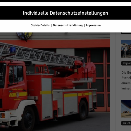
r
Individuelle Datenschutzeinstellungen
Cookie-Details
Datenschutzerklärung
Impressum
Datenschutzeinstellungen
NEU
Sie unter 16 Jahre alt sind und Ihre Zustimmung zu freiwilligen Diensten 
en, müssen Sie Ihre Erziehungsberechtigten um Erlaubnis bitten.
erwenden Cookies und andere Technologien auf unserer Website. Einige von
essenziell, während andere uns helfen, diese Website und Ihre Erfahrung zu
Regio
ssern.
Personenbezogene Daten können verarbeitet werden (z. B. IP-Adresse
r personalisierte Anzeigen und Inhalte oder Anzeigen- und Inhaltsmessung.
Die Be
re Informationen über die Verwendung Ihrer Daten finden Sie in unserer
Einric
schutzerklärung
.
einem 
finden Sie eine Übersicht über alle verwendeten Cookies. Sie können Ihre
keine..
lligung zu ganzen Kategorien geben oder sich weitere Informationen anzei
n und so nur bestimmte Cookies auswählen.
le akzeptieren
Jülich
eichern und weiter