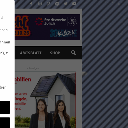
nd
geben
 ihnen
n), z.
INE
AMTSBLATT
SHOP
- Anzeige -
dien