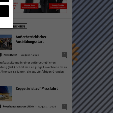
STE NACHRICHTEN
geben
Außerbetrieblicher
Ausbildungsstart
 ihnen
-
0
n
Kreis Düren
August 7, 2026
n), z.
rufsausbildung in einer außerbetrieblichen
htung (BaE) richtet sich an junge Erwachsene bis zu
Alter von 35 Jahren, die aus vielfältigen Gründen
.
gen
Zeppelin ist auf Messfahrt
Zurück
-
0
Forschungszentrum Jülich
August 7, 2026