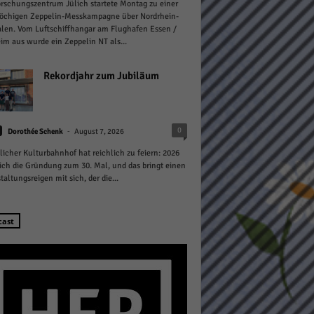
rschungszentrum Jülich startete Montag zu einer
öchigen Zeppelin-Messkampagne über Nordrhein-
len. Vom Luftschiffhangar am Flughafen Essen /
m aus wurde ein Zeppelin NT als...
Rekordjahr zum Jubiläum
Statistiken
-
0
hen,
Dorothée Schenk
August 7, 2026
licher Kulturbahnhof hat reichlich zu feiern: 2026
sich die Gründung zum 30. Mal, und das bringt einen
taltungsreigen mit sich, der die...
Marketing
rte
cast
Externe Medien
ert.