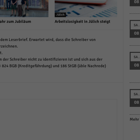
08
Jülich
ahr zum Jubiläum
Arbeitslosigkeit in Jülich steigt
SA.
08
dem Leserbrief. Erwartet wird, dass die Schreiber von
rzeichnen.
t.
SA.
 der Schreiber nicht zu identifizieren ist und sich aus der
08
< 824 BGB (Kreditgefährdung) und 186 StGB (üble Nachrede)
SA.
08
Mehr 