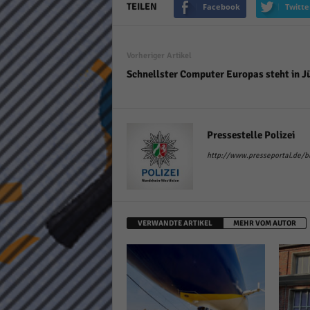
TEILEN
Facebook
Twitte
keine
powe
Vorheriger Artikel
Schnellster Computer Europas steht in Jü
Pressestelle Polizei
http://www.presseportal.de/bla
VERWANDTE ARTIKEL
MEHR VOM AUTOR