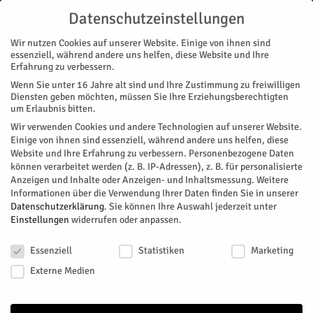
Datenschutzeinstellungen
Wir nutzen Cookies auf unserer Website. Einige von ihnen sind
essenziell, während andere uns helfen, diese Website und Ihre
Erfahrung zu verbessern.
Wenn Sie unter 16 Jahre alt sind und Ihre Zustimmung zu freiwilligen
Start
Stadtteile
Jülich
Sporthalle Zitadelle gesperrt
Diensten geben möchten, müssen Sie Ihre Erziehungsberechtigten
STADTTEILE
JÜLICH
um Erlaubnis bitten.
Sporthalle Zitadelle gesperrt
Wir verwenden Cookies und andere Technologien auf unserer Website.
Einige von ihnen sind essenziell, während andere uns helfen, diese
Website und Ihre Erfahrung zu verbessern.
Personenbezogene Daten
Im Zuge einer sicherheitstechnischen Überprüfung der
können verarbeitet werden (z. B. IP-Adressen), z. B. für personalisierte
Sporthalle in der Zitadelle hat die Unfallkasse NRW
Anzeigen und Inhalte oder Anzeigen- und Inhaltsmessung.
Weitere
erhebliche sicherheitstechnische Mängel festgestellt.her
Informationen über die Verwendung Ihrer Daten finden Sie in unserer
Datenschutzerklärung
.
Sie können Ihre Auswahl jederzeit unter
Von
HERZOG Redaktion
-
Januar 5, 2019
370
0
Einstellungen
widerrufen oder anpassen.
Datenschutzeinstellungen
Facebook
Twitter
Essenziell
Statistiken
Marketing
Externe Medien