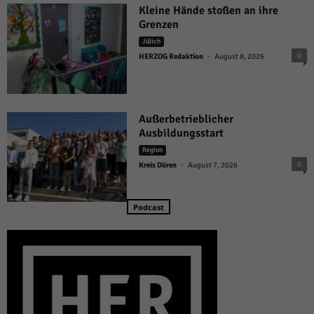
Kleine Hände stoßen an ihre
Grenzen
Jülich
-
0
HERZOG Redaktion
August 8, 2026
Außerbetrieblicher
Ausbildungsstart
Region
-
0
Kreis Düren
August 7, 2026
Podcast