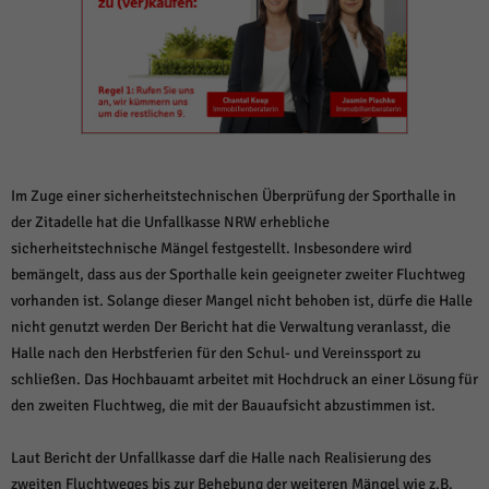
weitere Informationen anzeigen lassen und so nur bestimmte Cookies
auswählen.
Alle akzeptieren
Speichern und weiter
Zurück
Datenschutzeinstellungen
Essenziell (1)
Essenzielle Cookies ermöglichen grundlegende Funktionen und sind für die
Im Zuge einer sicherheitstechnischen Überprüfung der Sporthalle in
einwandfreie Funktion der Website erforderlich.
der Zitadelle hat die Unfallkasse NRW erhebliche
Cookie-Informationen anzeigen
sicherheitstechnische Mängel festgestellt. Insbesondere wird
bemängelt, dass aus der Sporthalle kein geeigneter zweiter Fluchtweg
Sta
Statistiken (1)
vorhanden ist. Solange dieser Mangel nicht behoben ist, dürfe die Halle
Statistik Cookies erfassen Informationen anonym. Diese Informationen helfen
nicht genutzt werden Der Bericht hat die Verwaltung veranlasst, die
uns zu verstehen, wie unsere Besucher unsere Website nutzen.
Halle nach den Herbstferien für den Schul- und Vereinssport zu
Cookie-Informationen anzeigen
schließen. Das Hochbauamt arbeitet mit Hochdruck an einer Lösung für
den zweiten Fluchtweg, die mit der Bauaufsicht abzustimmen ist.
Mar
Marketing (1)
Marketing-Cookies werden von Drittanbietern oder Publishern verwendet,
Laut Bericht der Unfallkasse darf die Halle nach Realisierung des
um personalisierte Werbung anzuzeigen. Sie tun dies, indem sie Besucher
zweiten Fluchtweges bis zur Behebung der weiteren Mängel wie z.B.