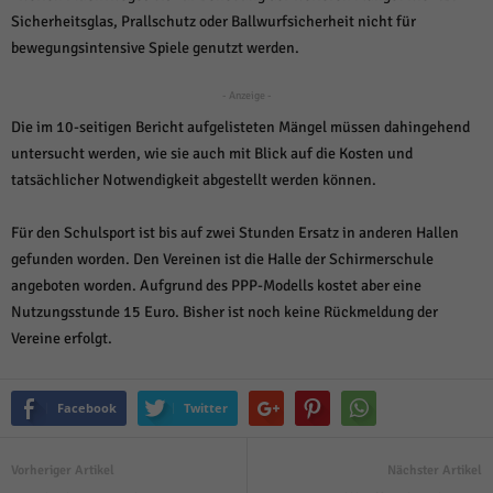
über Websites hinweg verfolgen.
Sicherheitsglas, Prallschutz oder Ballwurfsicherheit nicht für
Cookie-Informationen anzeigen
bewegungsintensive Spiele genutzt werden.
Ext
Externe Medien (6)
- Anzeige -
Inhalte von Videoplattformen und Social-Media-Plattformen werden
Die im 10-seitigen Bericht aufgelisteten Mängel müssen dahingehend
standardmäßig blockiert. Wenn Cookies von externen Medien akzeptiert
untersucht werden, wie sie auch mit Blick auf die Kosten und
werden, bedarf der Zugriff auf diese Inhalte keiner manuellen Einwilligung
mehr.
tatsächlicher Notwendigkeit abgestellt werden können.
Cookie-Informationen anzeigen
Für den Schulsport ist bis auf zwei Stunden Ersatz in anderen Hallen
Datenschutzerklärung
Impressum
powered by Borlabs Cookie
gefunden worden. Den Vereinen ist die Halle der Schirmerschule
angeboten worden. Aufgrund des PPP-Modells kostet aber eine
Nutzungsstunde 15 Euro. Bisher ist noch keine Rückmeldung der
Vereine erfolgt.
Facebook
Twitter
Vorheriger Artikel
Nächster Artikel