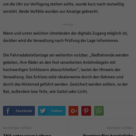
über Websites hinweg verfolgen.
um die Uhr zur Verfügung stehen sollte, wurde kurz nach mutwillig
Cookie-Informationen anzeigen
zerstört. Beide Vorfälle wurden zur Anzeige gebracht.
Ext
Externe Medien (6)
- Anzeige -
Inhalte von Videoplattformen und Social-Media-Plattformen werden
Wann und unter welchen Umständen der digitale Zugang möglich ist,
standardmäßig blockiert. Wenn Cookies von externen Medien akzeptiert
darüber wird die Verwaltung nach Prüfung der Lage informieren.
werden, bedarf der Zugriff auf diese Inhalte keiner manuellen Einwilligung
mehr.
Die Fahrradabstellanlage sei weiterhin nutzbar. „Radfahrende werden
Cookie-Informationen anzeigen
gebeten, ihre Räder an den fest verankerten Anlehnbügeln mit
Datenschutzerklärung
Impressum
powered by Borlabs Cookie
hochwertigen Schlössern abzuschließen“, lautet der Hinweis der
Verwaltung. Das Schloss solle idealerweise durch den Rahmen und
durch das Hinterrad geführt werden. Gesichert werden sollten, so der
Rat, außerdem lose Teile, wie Sattel oder Licht.
Facebook
Twitter
Vorheriger Artikel
Nächster Artikel
ZNA unter neuer Leitung
Premiere fürs herzögliche