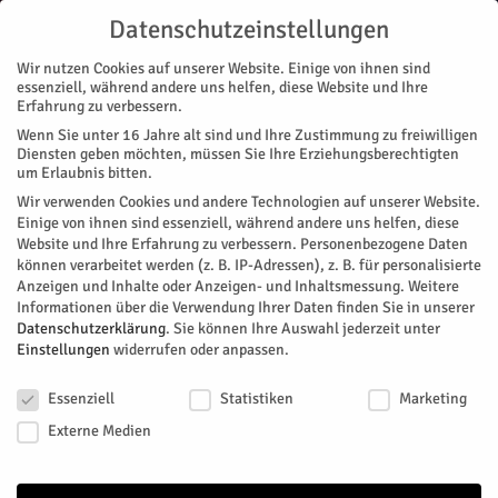
Datenschutzeinstellungen
Wir nutzen Cookies auf unserer Website. Einige von ihnen sind
essenziell, während andere uns helfen, diese Website und Ihre
Erfahrung zu verbessern.
Wenn Sie unter 16 Jahre alt sind und Ihre Zustimmung zu freiwilligen
Start
Stadtteile
Jülich
Vandalen zerstören Schließanlage
Diensten geben möchten, müssen Sie Ihre Erziehungsberechtigten
STADTTEILE
JÜLICH
um Erlaubnis bitten.
Vandalen zerstören Schließanlage
Wir verwenden Cookies und andere Technologien auf unserer Website.
Einige von ihnen sind essenziell, während andere uns helfen, diese
Website und Ihre Erfahrung zu verbessern.
Personenbezogene Daten
Vandalen haben das Schloss an der eingefasste
können verarbeitet werden (z. B. IP-Adressen), z. B. für personalisierte
Fahrradabstellanlage an der Kölnstraße / Ecke Schloßstraße
Anzeigen und Inhalte oder Anzeigen- und Inhaltsmessung.
Weitere
zerstört.
Informationen über die Verwendung Ihrer Daten finden Sie in unserer
Datenschutzerklärung
.
Sie können Ihre Auswahl jederzeit unter
Von
Stadt Jülich
-
Juli 19, 2024
281
0
Einstellungen
widerrufen oder anpassen.
Datenschutzeinstellungen
Facebook
Twitter
Essenziell
Statistiken
Marketing
Externe Medien