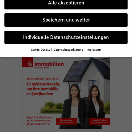
Alle akzeptieren
Speichern und weiter
Individuelle Datenschutzeinstellungen
- Anzeige -
Cookie-Details
Datenschutzerklärung
Impressum
Datenschutzeinstellungen
Wenn Sie unter 16 Jahre alt sind und Ihre Zustimmung zu freiwilligen
Diensten geben möchten, müssen Sie Ihre Erziehungsberechtigten
um Erlaubnis bitten.
Wir verwenden Cookies und andere Technologien auf unserer Website.
Einige von ihnen sind essenziell, während andere uns helfen, diese
Website und Ihre Erfahrung zu verbessern.
Personenbezogene Daten
können verarbeitet werden (z. B. IP-Adressen), z. B. für personalisierte
Anzeigen und Inhalte oder Anzeigen- und Inhaltsmessung.
Weitere
Informationen über die Verwendung Ihrer Daten finden Sie in unserer
Datenschutzerklärung
.
Hier finden Sie eine Übersicht über alle verwendeten Cookies. Sie
können Ihre Einwilligung zu ganzen Kategorien geben oder sich