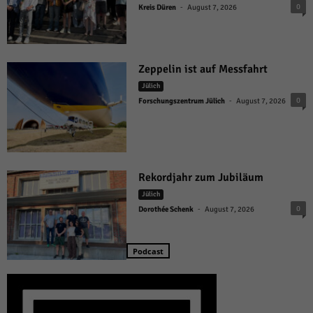
-
0
Kreis Düren
August 7, 2026
Zeppelin ist auf Messfahrt
Jülich
-
0
Forschungszentrum Jülich
August 7, 2026
Rekordjahr zum Jubiläum
Jülich
-
0
Dorothée Schenk
August 7, 2026
Podcast