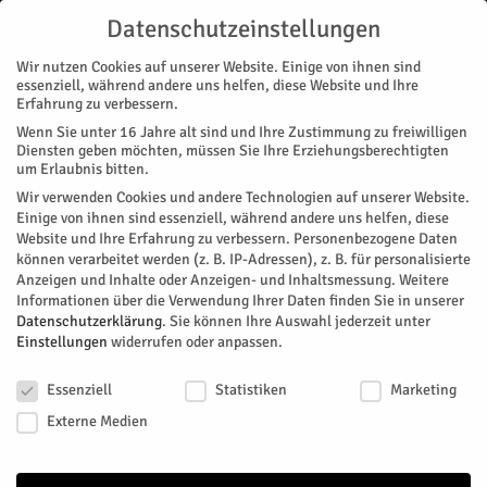
Datenschutzeinstellungen
Wir nutzen Cookies auf unserer Website. Einige von ihnen sind
essenziell, während andere uns helfen, diese Website und Ihre
Erfahrung zu verbessern.
Wenn Sie unter 16 Jahre alt sind und Ihre Zustimmung zu freiwilligen
Start
Stadtteile
Jülich
Zoogeflüster, die fünfte
Diensten geben möchten, müssen Sie Ihre Erziehungsberechtigten
STADTTEILE
JÜLICH
um Erlaubnis bitten.
Zoogeflüster, die fünfte
Wir verwenden Cookies und andere Technologien auf unserer Website.
Einige von ihnen sind essenziell, während andere uns helfen, diese
Website und Ihre Erfahrung zu verbessern.
Personenbezogene Daten
Von
Tom Besselmann
-
August 8, 2021
177
0
können verarbeitet werden (z. B. IP-Adressen), z. B. für personalisierte
Anzeigen und Inhalte oder Anzeigen- und Inhaltsmessung.
Weitere
Facebook
Twitter
Informationen über die Verwendung Ihrer Daten finden Sie in unserer
Datenschutzerklärung
.
Sie können Ihre Auswahl jederzeit unter
Einstellungen
widerrufen oder anpassen.
Datenschutzeinstellungen
Essenziell
Statistiken
Marketing
Externe Medien