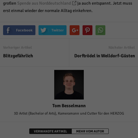
über Websites hinweg verfolgen.
großen
Spende aus Norddeutschland
ja auch entspannt. Jetzt muss
Cookie-Informationen anzeigen
erst einmal wieder der normale Alltag einkehren.
Ext
Externe Medien (6)
Facebook
Twitter
Inhalte von Videoplattformen und Social-Media-Plattformen werden
standardmäßig blockiert. Wenn Cookies von externen Medien akzeptiert
werden, bedarf der Zugriff auf diese Inhalte keiner manuellen Einwilligung
Vorheriger Artikel
Nächster Artikel
mehr.
Blitzgefährlich
Dorftrödel in Welldorf-Güsten
Cookie-Informationen anzeigen
Datenschutzerklärung
Impressum
powered by Borlabs Cookie
Tom Besselmann
3D Artist (Bachelor of Arts), Kameramann und Cutter für den HERZOG
VERWANDTE ARTIKEL
MEHR VOM AUTOR