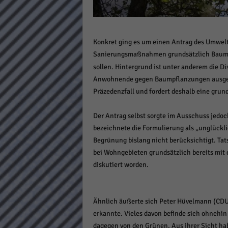
Daten
Ess
Essen
Konkret ging es um einen Antrag des Umwelt
Funkt
Sanierungsmaßnahmen grundsätzlich Baumsc
sollen. Hintergrund ist unter anderem die D
Stat
Anwohnende gegen Baumpflanzungen ausgesp
Präzedenzfall und fordert deshalb eine grun
Stati
wie u
Der Antrag selbst sorgte im Ausschuss jedo
bezeichnete die Formulierung als „unglückli
Mar
Begrünung bislang nicht berücksichtigt. T
bei Wohngebieten grundsätzlich bereits mit e
Marke
diskutiert worden.
Werbu
Ext
Ähnlich äußerte sich Peter Hüvelmann (CDU),
erkannte. Vieles davon befinde sich ohnehin
Inhal
dagegen von den Grünen. Aus ihrer Sicht hab
Wenn 