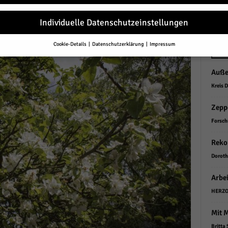
r
Individuelle Datenschutzeinstellungen
Cookie-Details
Datenschutzerklärung
Impressum
Datenschutzeinstellungen
NEU
Auße
Sie unter 16 Jahre alt sind und Ihre Zustimmung zu freiwilligen Diensten 
en, müssen Sie Ihre Erziehungsberechtigten um Erlaubnis bitten.
Kreis 
erwenden Cookies und andere Technologien auf unserer Website. Einige von
essenziell, während andere uns helfen, diese Website und Ihre Erfahrung zu
Zeppe
ssern.
Personenbezogene Daten können verarbeitet werden (z. B. IP-Adresse
Forsch
r personalisierte Anzeigen und Inhalte oder Anzeigen- und Inhaltsmessung.
re Informationen über die Verwendung Ihrer Daten finden Sie in unserer
Reko
schutzerklärung
.
finden Sie eine Übersicht über alle verwendeten Cookies. Sie können Ihre
Doroth
lligung zu ganzen Kategorien geben oder sich weitere Informationen anzei
n und so nur bestimmte Cookies auswählen.
Arbei
le akzeptieren
HERZO
Mit 
eichern und weiter
Britta 