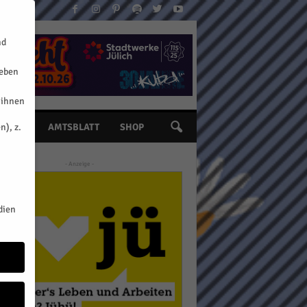
nd
geben
 ihnen
n), z.
INE
AMTSBLATT
SHOP
- Anzeige -
dien