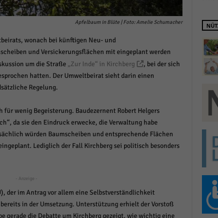
schutzeinstellungen
enziell (1)
Apfelbaum in Blüte | Foto: Amelie Schumacher
NÜT
zielle Cookies ermöglichen grundlegende Funktionen und sind für die einwandfreie
beirats, wonach bei künftigen Neu- und
ion der Website erforderlich.
heiben und Versickerungsflächen mit eingeplant werden
Cookie-Informationen anzeigen
iskussion um die Straße
„Zur Inde“ in Kirchberg
, bei der sich
istiken (1)
rochen hatten. Der Umweltbeirat sieht darin einen
dsätzliche Regelung.
stik Cookies erfassen Informationen anonym. Diese Informationen helfen uns zu verste
nsere Besucher unsere Website nutzen.
ch für wenig Begeisterung. Baudezernent Robert Helgers
Cookie-Informationen anzeigen
ch“, da sie den Eindruck erwecke, die Verwaltung habe
keting (1)
atsächlich würden Baumscheiben und entsprechende Flächen
ingeplant. Lediglich der Fall Kirchberg sei politisch besonders
ting-Cookies werden von Drittanbietern oder Publishern verwendet, um personalisie
ng anzuzeigen. Sie tun dies, indem sie Besucher über Websites hinweg verfolgen.
Cookie-Informationen anzeigen
- Anzeige -
erne Medien (6)
 der im Antrag vor allem eine Selbstverständlichkeit
 bereits in der Umsetzung. Unterstützung erhielt der Vorstoß
te von Videoplattformen und Social-Media-Plattformen werden standardmäßig blocki
e gerade die Debatte um Kirchberg gezeigt, wie wichtig eine
Cookies von externen Medien akzeptiert werden, bedarf der Zugriff auf diese Inhalte