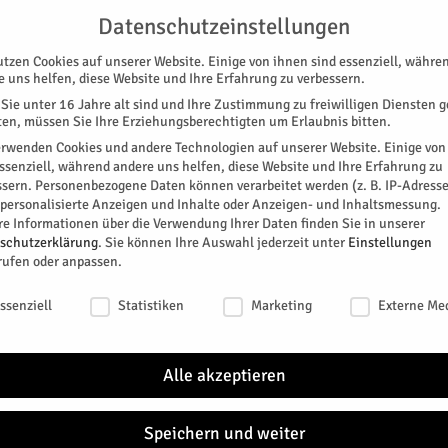
G
UNTERSTÜTZEN
KONTAKT
DATENSCHUTZ
IMPRESSUM
Datenschutzeinstellungen
utzen Cookies auf unserer Website. Einige von ihnen sind essenziell, währe
e uns helfen, diese Website und Ihre Erfahrung zu verbessern.
Sie unter 16 Jahre alt sind und Ihre Zustimmung zu freiwilligen Diensten 
en, müssen Sie Ihre Erziehungsberechtigten um Erlaubnis bitten.
erwenden Cookies und andere Technologien auf unserer Website. Einige von
essenziell, während andere uns helfen, diese Website und Ihre Erfahrung zu
ssern.
Personenbezogene Daten können verarbeitet werden (z. B. IP-Adresse
SPEZIAL
E-PAPER
KINO
GALERIE
TERM
r personalisierte Anzeigen und Inhalte oder Anzeigen- und Inhaltsmessung.
re Informationen über die Verwendung Ihrer Daten finden Sie in unserer
n gefordert
schutzerklärung
.
Sie können Ihre Auswahl jederzeit unter
Einstellungen
rufen oder anpassen.
iplin gefordert
schutzeinstellungen
ssenziell
Statistiken
Marketing
Externe Me
t Jülich wurde erneut über die Begrünung von
Alle akzeptieren
0
Speichern und weiter