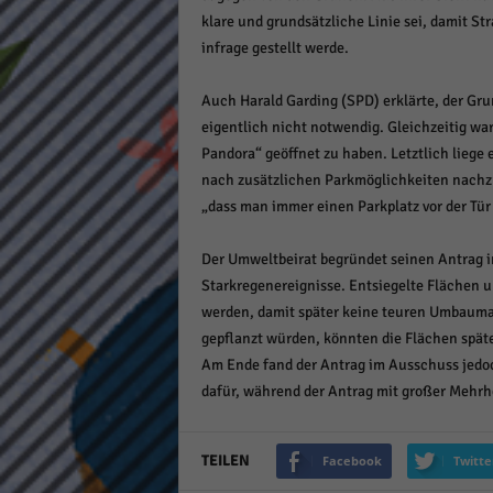
keine
klare und grundsätzliche Linie sei, damit S
infrage gestellt werde.
powe
Auch Harald Garding (SPD) erklärte, der Grun
eigentlich nicht notwendig. Gleichzeitig wa
Pandora“ geöffnet zu haben. Letztlich liege 
nach zusätzlichen Parkmöglichkeiten nachzu
„dass man immer einen Parkplatz vor der Tür
Der Umweltbeirat begründet seinen Antrag 
Starkregenereignisse. Entsiegelte Flächen u
werden, damit später keine teuren Umbaum
gepflanzt würden, könnten die Flächen späte
Am Ende fand der Antrag im Ausschuss jedoc
dafür, während der Antrag mit großer Mehrh
TEILEN
Facebook
Twitte