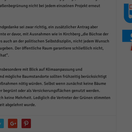
r manuellen Einwilligung mehr.
traßenbegrünung nicht bei jedem einzelnen Projekt erneut
Cookie-Informationen anzeigen
Datenschutzerklärung
Im
red by Borlabs Cookie
dgedanke sei zwar richtig, ein zusätzlicher Antrag aber
rnte er davor, mit Ausnahmen wie in Kirchberg „die Büchse der
es auch an der politischen Selbstdisziplin, nicht jedem Wunsch
geben. Der öffentliche Raum garantiere schließlich nicht,
 hat“.
insbesondere mit Blick auf Klimaanpassung und
nd mögliche Baumstandorte sollten frühzeitig berücksichtigt
aßnahmen nötig würden. Selbst wenn zunächst keine Bäume
r begrünt oder als Versickerungsflächen genutzt werden.
h keine Mehrheit. Lediglich die Vertreter der Grünen stimmten
eit abgelehnt wurde.
r