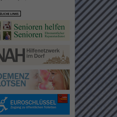
ZLICHE LINKS
Statistiken
hen,
Marketing
rte
Externe Medien
ert.