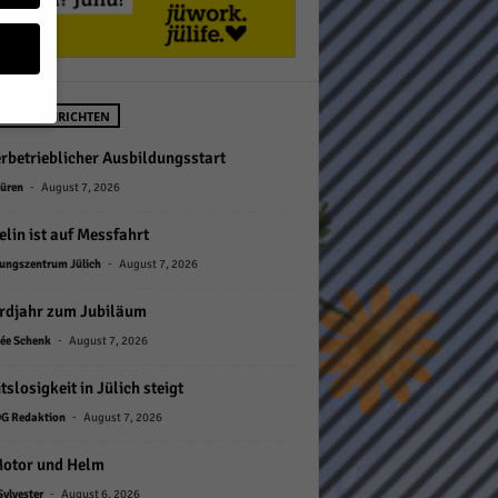
STE NACHRICHTEN
rbetrieblicher Ausbildungsstart
geben
-
Düren
August 7, 2026
 ihnen
lin ist auf Messfahrt
n), z.
-
ungszentrum Jülich
August 7, 2026
rdjahr zum Jubiläum
-
ée Schenk
August 7, 2026
gen
tslosigkeit in Jülich steigt
-
G Redaktion
August 7, 2026
Zurück
Motor und Helm
-
Sylvester
August 6, 2026