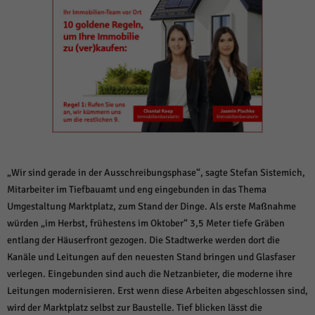
weitere Informationen anzeigen lassen und so nur bestimmte Cookies
auswählen.
Alle akzeptieren
Speichern und weiter
Zurück
Datenschutzeinstellungen
Essenziell (1)
Essenzielle Cookies ermöglichen grundlegende Funktionen und sind für die
einwandfreie Funktion der Website erforderlich.
Cookie-Informationen anzeigen
„Wir sind gerade in der Ausschreibungsphase“, sagte Stefan Sistemich,
Sta
Statistiken (1)
Mitarbeiter im Tiefbauamt und eng eingebunden in das Thema
Umgestaltung Marktplatz, zum Stand der Dinge. Als erste Maßnahme
Statistik Cookies erfassen Informationen anonym. Diese Informationen helfen
uns zu verstehen, wie unsere Besucher unsere Website nutzen.
würden „im Herbst, frühestens im Oktober“ 3,5 Meter tiefe Gräben
Cookie-Informationen anzeigen
entlang der Häuserfront gezogen. Die Stadtwerke werden dort die
Kanäle und Leitungen auf den neuesten Stand bringen und Glasfaser
Mar
Marketing (1)
verlegen. Eingebunden sind auch die Netzanbieter, die moderne ihre
Leitungen modernisieren. Erst wenn diese Arbeiten abgeschlossen sind,
Marketing-Cookies werden von Drittanbietern oder Publishern verwendet,
um personalisierte Werbung anzuzeigen. Sie tun dies, indem sie Besucher
wird der Marktplatz selbst zur Baustelle. Tief blicken lässt die