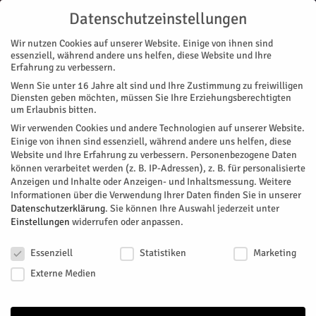
Datenschutzeinstellungen
Wir nutzen Cookies auf unserer Website. Einige von ihnen sind
essenziell, während andere uns helfen, diese Website und Ihre
Erfahrung zu verbessern.
Wenn Sie unter 16 Jahre alt sind und Ihre Zustimmung zu freiwilligen
Start
Stadtteile
Jülich
Das Entstehen sehen
Diensten geben möchten, müssen Sie Ihre Erziehungsberechtigten
STADTTEILE
JÜLICH
NACHRICHTEN
RATHAUS
TOP-THEMEN
um Erlaubnis bitten.
Das Entstehen sehen
Wir verwenden Cookies und andere Technologien auf unserer Website.
Einige von ihnen sind essenziell, während andere uns helfen, diese
Website und Ihre Erfahrung zu verbessern.
Personenbezogene Daten
Frühestens im Oktober werden die ersten Bauarbeiten am
können verarbeitet werden (z. B. IP-Adressen), z. B. für personalisierte
Jülicher Marktplatz beginnen. Es ist die erste große
Anzeigen und Inhalte oder Anzeigen- und Inhaltsmessung.
Weitere
Maßnahme im InHK, dem integrierten Handlungskonzept.
Informationen über die Verwendung Ihrer Daten finden Sie in unserer
Eingeschlossen sind in die Maßnahme der Kirchplatz und die
Datenschutzerklärung
.
Sie können Ihre Auswahl jederzeit unter
Einstellungen
widerrufen oder anpassen.
Kölnstraße, die aber erst nach dem MarktplatzFinale am
Kreishaus, dem alten „Alten Rathaus“, erfolgen wird.
Datenschutzeinstellungen
Essenziell
Statistiken
Marketing
Von
Dorothée Schenk
-
September 1, 2022
1054
4
Externe Medien
Facebook
Twitter