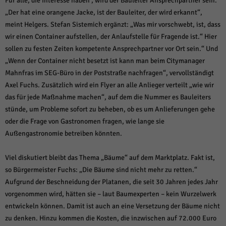
Für alle, die Interesse haben , wird der Bauleiter Ansprechpartner sein.
„Der hat eine orangene Jacke, ist der Bauleiter, der wird erkannt“,
meint Helgers. Stefan Sistemich ergänzt: „Was mir vorschwebt, ist, dass
wir einen Container aufstellen, der Anlaufstelle für Fragende ist.“ Hier
sollen zu festen Zeiten kompetente Ansprechpartner vor Ort sein.“ Und
„Wenn der Container nicht besetzt ist kann man beim Citymanager
Mahnfras im SEG-Büro in der Poststraße nachfragen“, vervollständigt
Axel Fuchs. Zusätzlich wird ein Flyer an alle Anlieger verteilt „wie wir
das für jede Maßnahme machen“, auf dem die Nummer es Bauleiters
stünde, um Probleme sofort zu beheben, ob es um Anlieferungen gehe
oder die Frage von Gastronomen fragen, wie lange sie
Außengastronomie betreiben könnten.
Viel diskutiert bleibt das Thema „Bäume“ auf dem Marktplatz. Fakt ist,
so Bürgermeister Fuchs: „Die Bäume sind nicht mehr zu retten.“
Aufgrund der Beschneidung der Platanen, die seit 30 Jahren jedes Jahr
vorgenommen wird, hätten sie – laut Baumexperten – kein Wurzelwerk
entwickeln können. Damit ist auch an eine Versetzung der Bäume nicht
zu denken. Hinzu kommen die Kosten, die inzwischen auf 72.000 Euro