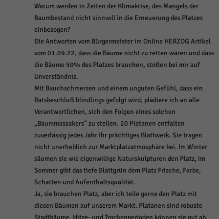
Warum werden in Zeiten der Klimakrise, des Mangels der
Baumbestand nicht sinnvoll in die Erneuerung des Platzes
einbezogen?
Die Antworten vom Bürgermeister im Online HERZOG Artikel
vom 01.09.22, dass die Bäume nicht zu retten wären und dass
die Bäume 50% des Platzes brauchen, stoßen bei mir auf
Unverständnis.
Mit Bauchschmerzen und einem unguten Gefühl, dass ein
Ratsbeschluß blindlings gefolgt wird, plädiere ich an alle
Verantwortlichen, sich den Folgen eines solchen
„Baummassakers“ zu stellen. 20 Platanen entfalten
zuverlässig jedes Jahr ihr prächtiges Blattwerk. Sie tragen
nicht unerheblich zur Marktplatzatmosphäre bei. Im Winter
säumen sie wie eigenwillige Naturskulpturen den Platz, im
Sommer gibt das tiefe Blattgrün dem Platz Frische, Farbe,
Schatten und Aufenthaltsqualität.
Ja, sie brauchen Platz, aber ich teile gerne den Platz mit
diesen Bäumen auf unserem Markt. Platanen sind robuste
Stadtbäume, Hitze- und Trockenperioden können sie gut ab.