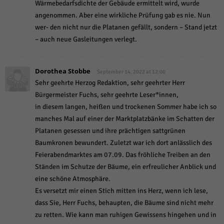
Wärmebedarfsdichte der Gebäude ermittelt wird, wurde
angenommen. Aber eine wirkliche Prüfung gab es nie. Nun
wer- den nicht nur die Platanen gefällt, sondern – Stand jetzt
– auch neue Gasleitungen verlegt.
Dorothea Stobbe
September 14, 2022 at 12:00
Sehr geehrte Herzog Redaktion, sehr geehrter Herr
Bürgermeister Fuchs, sehr geehrte Leser*innen,
in diesem langen, heißen und trockenen Sommer habe ich so
manches Mal auf einer der Marktplatzbänke im Schatten der
Platanen gesessen und ihre prächtigen sattgrünen
Baumkronen bewundert. Zuletzt war ich dort anlässlich des
Feierabendmarktes am 07.09. Das fröhliche Treiben an den
Ständen im Schutze der Bäume, ein erfreulicher Anblick und
eine schöne Atmosphäre.
Es versetzt mir einen Stich mitten ins Herz, wenn ich lese,
dass Sie, Herr Fuchs, behaupten, die Bäume sind nicht mehr
zu retten. Wie kann man ruhigen Gewissens hingehen und in