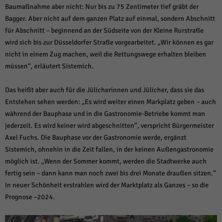
über Websites hinweg verfolgen.
Baumaßnahme aber nicht: Nur bis zu 75 Zentimeter tief gräbt der
Cookie-Informationen anzeigen
Bagger. Aber nicht auf dem ganzen Platz auf einmal, sondern Abschnitt
für Abschnitt – beginnend an der Südseite von der Kleine Rurstraße
Ext
Externe Medien (6)
wird sich bis zur Düsseldorfer Straße vorgearbeitet. „Wir können es gar
Inhalte von Videoplattformen und Social-Media-Plattformen werden
nicht in einem Zug machen, weil die Rettungswege erhalten bleiben
standardmäßig blockiert. Wenn Cookies von externen Medien akzeptiert
müssen“, erläutert Sistemich.
werden, bedarf der Zugriff auf diese Inhalte keiner manuellen Einwilligung
mehr.
Das heißt aber auch für die Jülicherinnen und Jülicher, dass sie das
Cookie-Informationen anzeigen
Entstehen sehen werden: „Es wird weiter einen Markplatz geben – auch
Datenschutzerklärung
Impressum
powered by Borlabs Cookie
während der Bauphase und in die Gastronomie-Betriebe kommt man
jederzeit. Es wird keiner wird abgeschnitten“, verspricht Bürgermeister
Axel Fuchs. Die Bauphase vor der Gastronomie werde, ergänzt
Sistemich, ohnehin in die Zeit fallen, in der keinen Außengastronomie
möglich ist. „Wenn der Sommer kommt, werden die Stadtwerke auch
fertig sein – dann kann man noch zwei bis drei Monate draußen sitzen.“
In neuer Schönheit erstrahlen wird der Marktplatz als Ganzes – so die
Prognose –2024.