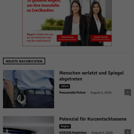
NEUSTE NACHRICHTEN
Menschen verletzt und Spiegel
abgetreten
Jülich
-
0
Pressestelle Polizei
August 4, 2026
Potenzial für Kurzentschlossene
Region
-
0
HERZOG Redaktion
August 4, 2026