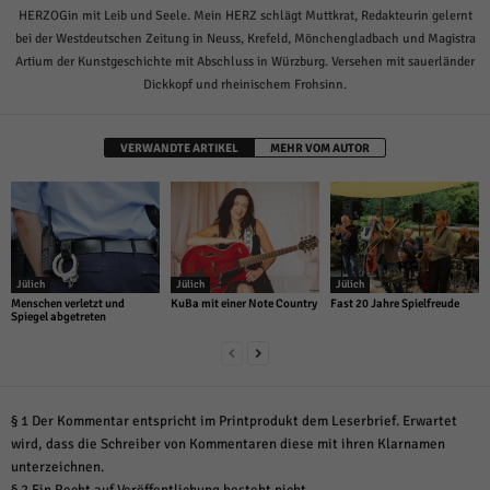
HERZOGin mit Leib und Seele. Mein HERZ schlägt Muttkrat, Redakteurin gelernt
bei der Westdeutschen Zeitung in Neuss, Krefeld, Mönchengladbach und Magistra
Artium der Kunstgeschichte mit Abschluss in Würzburg. Versehen mit sauerländer
Dickkopf und rheinischem Frohsinn.
VERWANDTE ARTIKEL
MEHR VOM AUTOR
Jülich
Jülich
Jülich
Menschen verletzt und
KuBa mit einer Note Country
Fast 20 Jahre Spielfreude
Spiegel abgetreten
§ 1 Der Kommentar entspricht im Printprodukt dem Leserbrief. Erwartet
wird, dass die Schreiber von Kommentaren diese mit ihren Klarnamen
unterzeichnen.
§ 2 Ein Recht auf Veröffentlichung besteht nicht.