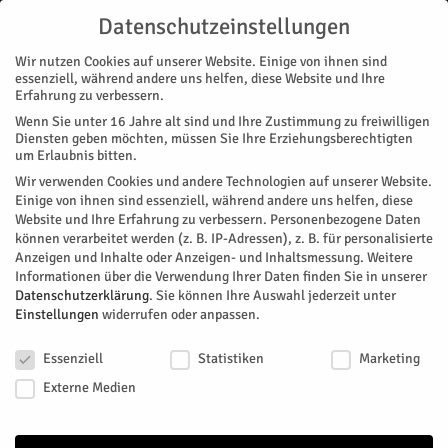
Datenschutzeinstellungen
Wir nutzen Cookies auf unserer Website. Einige von ihnen sind
essenziell, während andere uns helfen, diese Website und Ihre
Erfahrung zu verbessern.
Wenn Sie unter 16 Jahre alt sind und Ihre Zustimmung zu freiwilligen
Start
Polizei
Ein Ford als Fluchtfahrzeug?
Diensten geben möchten, müssen Sie Ihre Erziehungsberechtigten
POLIZEI
STADTTEILE
SELGERSDORF
um Erlaubnis bitten.
Ein Ford als Fluchtfahrzeug?
Wir verwenden Cookies und andere Technologien auf unserer Website.
Einige von ihnen sind essenziell, während andere uns helfen, diese
Website und Ihre Erfahrung zu verbessern.
Personenbezogene Daten
In Selgersdorf, meldet die Polizei, wurde am gestrigen Freitag,
können verarbeitet werden (z. B. IP-Adressen), z. B. für personalisierte
12. Juni, ein Einbruch verübt. Jetzt werden Zeugen gesucht.
Anzeigen und Inhalte oder Anzeigen- und Inhaltsmessung.
Weitere
Informationen über die Verwendung Ihrer Daten finden Sie in unserer
Von
Pressestelle Polizei
-
Juni 13, 2026
123
0
Datenschutzerklärung
.
Sie können Ihre Auswahl jederzeit unter
Einstellungen
widerrufen oder anpassen.
Facebook
Twitter
Datenschutzeinstellungen
Essenziell
Statistiken
Marketing
Externe Medien