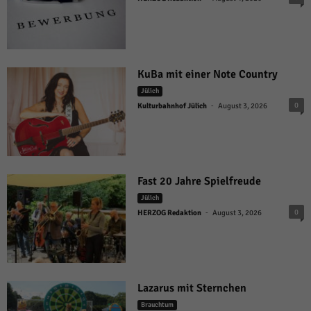
KuBa mit einer Note Country
Jülich
-
0
Kulturbahnhof Jülich
August 3, 2026
Fast 20 Jahre Spielfreude
Jülich
-
0
HERZOG Redaktion
August 3, 2026
Lazarus mit Sternchen
Brauchtum