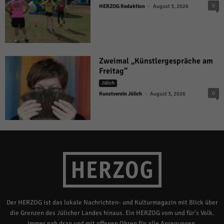
-
0
HERZOG Redaktion
August 3, 2026
Zweimal „Künstlergespräche am
Freitag“
Jülich
-
0
Kunstverein Jülich
August 3, 2026
Der HERZOG ist das lokale Nachrichten- und Kulturmagazin mit Blick über
die Grenzen des Jülicher Landes hinaus. Ein HERZOG vom und für's Volk.
Immer nah dran und mit offenen Ohren für alle Anregungen.