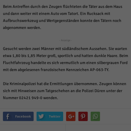
weitere Informationen anzeigen lassen und so nur bestimmte Cookies
auswählen.
Beim Antreffen durch den Zeugen flüchteten die Täter aus dem Haus
und dann weiter mit einem Auto vom Tatort. Ein Rucksack mit
Alle akzeptieren
Speichern und weiter
Aufbruchswerkzeug und Wertgegenständen konnte den Tätern noch
abgenommen werden.
Zurück
Datenschutzeinstellungen
- Anzeige -
Essenziell (1)
Gesucht werden zwei Männer mit südländischem Aussehen. Sie warten
Essenzielle Cookies ermöglichen grundlegende Funktionen und sind für die
etwa 1,80 bis 1,85 Meter groß, sportlich und hatten dunkle Haare. Beim
einwandfreie Funktion der Website erforderlich.
Fluchtfahrzeug handelte es sich vermutlich um einen silbergrauen Ford
Cookie-Informationen anzeigen
mit dem abgelesenen französischen Kennzeichen AP-063-TY.
Sta
Statistiken (1)
Die Kriminalpolizei hat die Ermittlungen übernommen. Zeugen können
Statistik Cookies erfassen Informationen anonym. Diese Informationen helfen
sich mit Hinweisen zum Tatgeschehen an die Polizei Düren unter der
uns zu verstehen, wie unsere Besucher unsere Website nutzen.
Nummer 02421 949-0 wenden.
Cookie-Informationen anzeigen
Mar
Marketing (1)
Facebook
Twitter
Marketing-Cookies werden von Drittanbietern oder Publishern verwendet,
um personalisierte Werbung anzuzeigen. Sie tun dies, indem sie Besucher