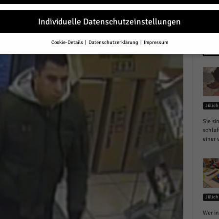
r
Individuelle Datenschutzeinstellungen
Cookie-Details
Datenschutzerklärung
Impressum
Datenschutzeinstellungen
NEU
Sie unter 16 Jahre alt sind und Ihre Zustimmung zu freiwilligen Diensten 
en, müssen Sie Ihre Erziehungsberechtigten um Erlaubnis bitten.
erwenden Cookies und andere Technologien auf unserer Website. Einige von
essenziell, während andere uns helfen, diese Website und Ihre Erfahrung zu
Jülich
ssern.
Personenbezogene Daten können verarbeitet werden (z. B. IP-Adresse
r personalisierte Anzeigen und Inhalte oder Anzeigen- und Inhaltsmessung.
Sie si
re Informationen über die Verwendung Ihrer Daten finden Sie in unserer
schlaf
schutzerklärung
.
einer 
finden Sie eine Übersicht über alle verwendeten Cookies. Sie können Ihre
lligung zu ganzen Kategorien geben oder sich weitere Informationen anzei
n und so nur bestimmte Cookies auswählen.
le akzeptieren
Jülich
eichern und weiter
Wer in