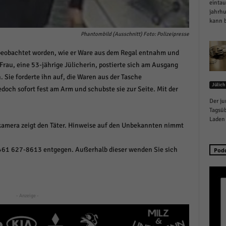
eintau
schutzeinstellungen
jahrh
enziell (1)
kann b
zielle Cookies ermöglichen grundlegende Funktionen und sind für die einwandfreie
Phantombild (Ausschnitt) Foto: Polizeipresse
ion der Website erforderlich.
 beobachtet worden, wie er Ware aus dem Regal entnahm und
Cookie-Informationen anzeigen
 Frau, eine 53-jährige Jülicherin, postierte sich am Ausgang
istiken (1)
Sie forderte ihn auf, die Waren aus der Tasche
Jülich
doch sofort fest am Arm und schubste sie zur Seite. Mit der
stik Cookies erfassen Informationen anonym. Diese Informationen helfen uns zu verste
Der ju
nsere Besucher unsere Website nutzen.
Tagsüb
Cookie-Informationen anzeigen
Laden 
amera zeigt den Täter. Hinweise auf den Unbekannten nimmt
keting (1)
461 627-8613 entgegen. Außerhalb dieser wenden Sie sich
Pod
ting-Cookies werden von Drittanbietern oder Publishern verwendet, um personalisie
ng anzuzeigen. Sie tun dies, indem sie Besucher über Websites hinweg verfolgen.
Cookie-Informationen anzeigen
- Anzeige -
erne Medien (6)
te von Videoplattformen und Social-Media-Plattformen werden standardmäßig blocki
Cookies von externen Medien akzeptiert werden, bedarf der Zugriff auf diese Inhalte