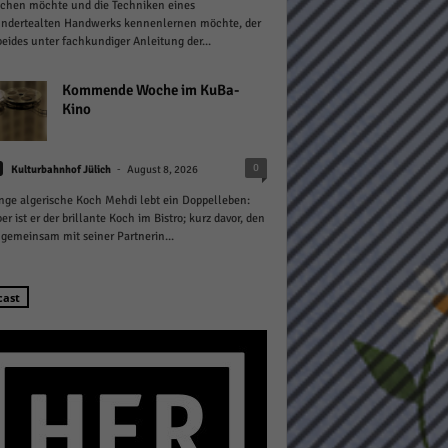
chen möchte und die Techniken eines
undertealten Handwerks kennenlernen möchte, der
eides unter fachkundiger Anleitung der...
Kommende Woche im KuBa-
Kino
Statistiken
-
0
Kulturbahnhof Jülich
August 8, 2026
hen,
nge algerische Koch Mehdi lebt ein Doppelleben:
er ist er der brillante Koch im Bistro; kurz davor, den
gemeinsam mit seiner Partnerin...
Marketing
cast
rte
Externe Medien
ert.