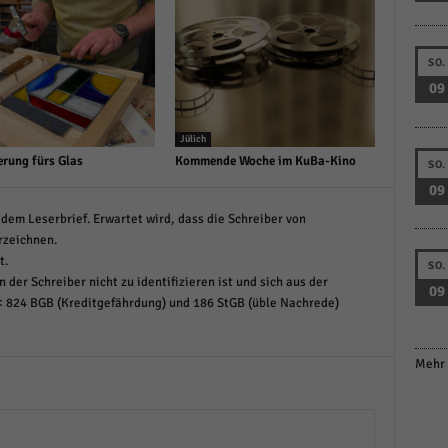
SO.
09
Jülich
erung fürs Glas
Kommende Woche im KuBa-Kino
SO.
09
dem Leserbrief. Erwartet wird, dass die Schreiber von
rzeichnen.
t.
SO.
 der Schreiber nicht zu identifizieren ist und sich aus der
09
< 824 BGB (Kreditgefährdung) und 186 StGB (üble Nachrede)
Mehr 