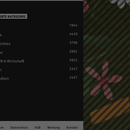
EBTE KATEGORIE
7844
4419
n
3798
ichten
2901
ne
2811
ft & Wirtschaft
2147
i
1427
dheit
sum
Datenschutz
AGB
Werbung
Kontakt