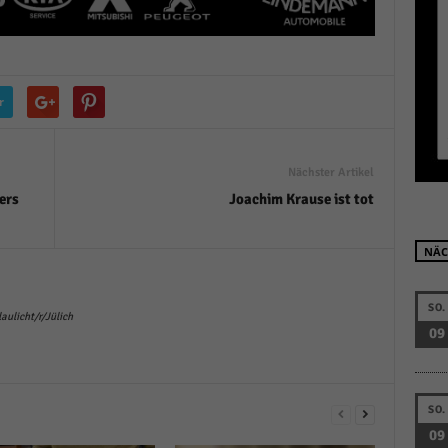
r manuellen Einwilligung mehr.
Cookie-Informationen anzeigen
Datenschutzerklärung
Im
red by Borlabs Cookie
r
Nächster Artikel
ers
Joachim Krause ist tot
NÄC
SO.
ulicht/r/Jülich
09
SO.
09