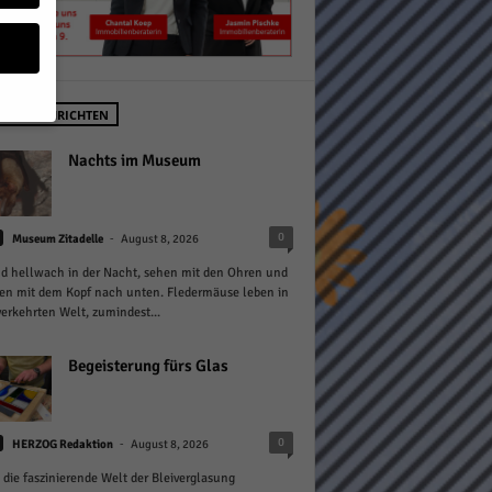
STE NACHRICHTEN
geben
Nachts im Museum
 ihnen
-
0
Museum Zitadelle
August 8, 2026
n), z.
nd hellwach in der Nacht, sehen mit den Ohren und
en mit dem Kopf nach unten. Fledermäuse leben in
verkehrten Welt, zumindest...
gen
Begeisterung fürs Glas
Zurück
-
0
HERZOG Redaktion
August 8, 2026
 die faszinierende Welt der Bleiverglasung