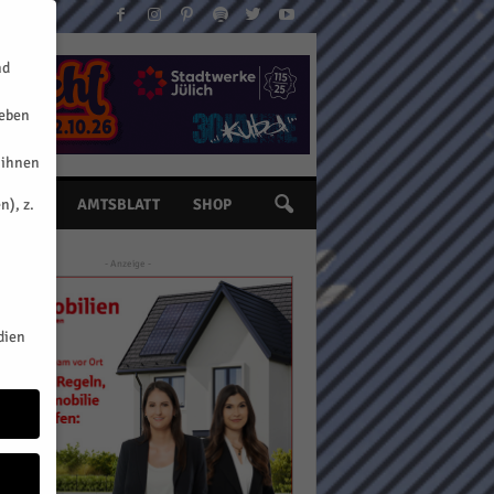
nd
geben
 ihnen
n), z.
INE
AMTSBLATT
SHOP
- Anzeige -
dien