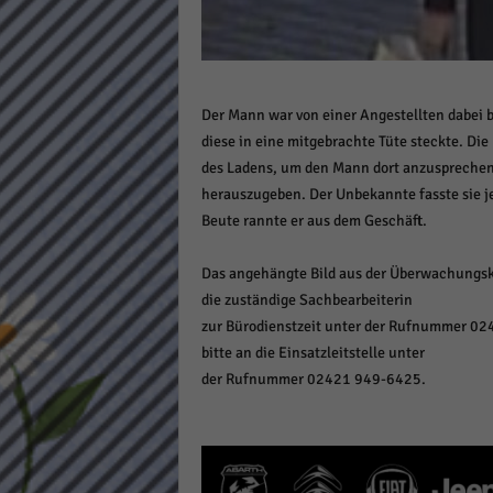
Daten
Ess
Essen
Funkt
Der Mann war von einer Angestellten dabei
diese in eine mitgebrachte Tüte steckte. Die
Stat
des Ladens, um den Mann dort anzusprechen. 
herauszugeben. Der Unbekannte fasste sie je
Stati
Beute rannte er aus dem Geschäft.
wie u
Das angehängte Bild aus der Überwachungsk
Mar
die zuständige Sachbearbeiterin
zur Bürodienstzeit unter der Rufnummer 02
Marke
bitte an die Einsatzleitstelle unter
Werbu
der Rufnummer 02421 949-6425.
Ext
Inhal
Wenn 