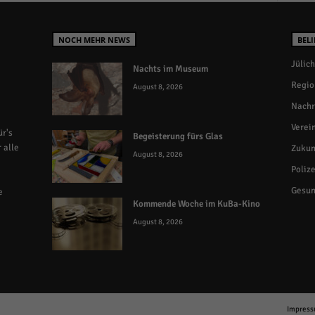
NOCH MEHR NEWS
BELI
Jülich
Nachts im Museum
Regio
August 8, 2026
Nachr
Verei
r's
Begeisterung fürs Glas
 alle
Zukun
August 8, 2026
Polize
Gesun
e
Kommende Woche im KuBa-Kino
August 8, 2026
Impres