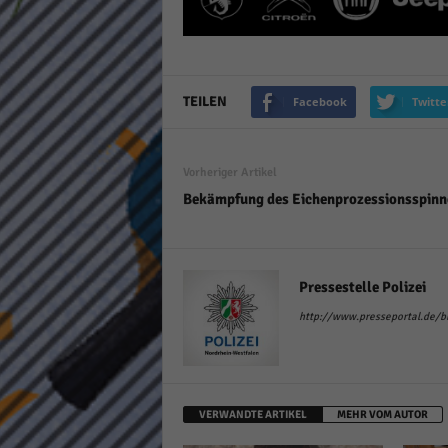
keine
powe
TEILEN
Facebook
Twitte
Vorheriger Artikel
Bekämpfung des Eichenprozessionsspinn
Pressestelle Polizei
http://www.presseportal.de/bla
VERWANDTE ARTIKEL
MEHR VOM AUTOR