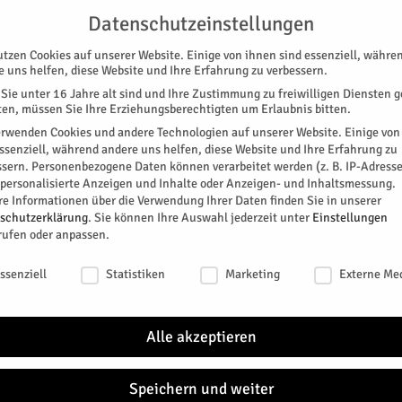
G
UNTERSTÜTZEN
KONTAKT
DATENSCHUTZ
IMPRESSUM
Datenschutzeinstellungen
utzen Cookies auf unserer Website. Einige von ihnen sind essenziell, währe
e uns helfen, diese Website und Ihre Erfahrung zu verbessern.
Sie unter 16 Jahre alt sind und Ihre Zustimmung zu freiwilligen Diensten 
en, müssen Sie Ihre Erziehungsberechtigten um Erlaubnis bitten.
erwenden Cookies und andere Technologien auf unserer Website. Einige von
essenziell, während andere uns helfen, diese Website und Ihre Erfahrung zu
ssern.
Personenbezogene Daten können verarbeitet werden (z. B. IP-Adresse
SPEZIAL
E-PAPER
KINO
GALERIE
TERM
r personalisierte Anzeigen und Inhalte oder Anzeigen- und Inhaltsmessung.
re Informationen über die Verwendung Ihrer Daten finden Sie in unserer
m Diebstahl
schutzerklärung
.
Sie können Ihre Auswahl jederzeit unter
Einstellungen
rufen oder anpassen.
erischem Diebstahl
schutzeinstellungen
ssenziell
Statistiken
Marketing
Externe Me
r Fahndung nach einem Räuber, der am Montag, 7.Januar
Drogeriemarkt in Jülich mit gestohlener Ware entkam.
Alle akzeptieren
ld gefahndet.
0
Speichern und weiter