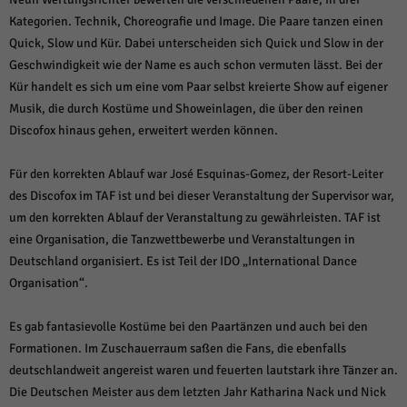
über Websites hinweg verfolgen.
Kategorien. Technik, Choreografie und Image. Die Paare tanzen einen
Cookie-Informationen anzeigen
Quick, Slow und Kür. Dabei unterscheiden sich Quick und Slow in der
Ext
Externe Medien (6)
Geschwindigkeit wie der Name es auch schon vermuten lässt. Bei der
Kür handelt es sich um eine vom Paar selbst kreierte Show auf eigener
Inhalte von Videoplattformen und Social-Media-Plattformen werden
Musik, die durch Kostüme und Showeinlagen, die über den reinen
standardmäßig blockiert. Wenn Cookies von externen Medien akzeptiert
werden, bedarf der Zugriff auf diese Inhalte keiner manuellen Einwilligung
Discofox hinaus gehen, erweitert werden können.
mehr.
Cookie-Informationen anzeigen
Für den korrekten Ablauf war José Esquinas-Gomez, der Resort-Leiter
des Discofox im TAF ist und bei dieser Veranstaltung der Supervisor war,
Datenschutzerklärung
Impressum
powered by Borlabs Cookie
um den korrekten Ablauf der Veranstaltung zu gewährleisten. TAF ist
eine Organisation, die Tanzwettbewerbe und Veranstaltungen in
Deutschland organisiert. Es ist Teil der IDO „International Dance
Organisation“.
Es gab fantasievolle Kostüme bei den Paartänzen und auch bei den
Formationen. Im Zuschauerraum saßen die Fans, die ebenfalls
deutschlandweit angereist waren und feuerten lautstark ihre Tänzer an.
Die Deutschen Meister aus dem letzten Jahr Katharina Nack und Nick