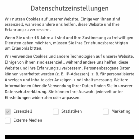
Datenschutzeinstellungen
Wir nutzen Cookies auf unserer Website. Einige von ihnen sind
essenziell, während andere uns helfen, diese Website und Ihre
Erfahrung zu verbessern.
Wenn Sie unter 16 Jahre alt sind und Ihre Zustimmung zu freiwilligen
Start
Stadtteile
Jülich
Tänzerisch wertvoll
Diensten geben möchten, müssen Sie Ihre Erziehungsberechtigten
STADTTEILE
JÜLICH
NACHRICHTEN
REGION
SPORT
um Erlaubnis bitten.
Tänzerisch wertvoll
Wir verwenden Cookies und andere Technologien auf unserer Website.
Einige von ihnen sind essenziell, während andere uns helfen, diese
Website und Ihre Erfahrung zu verbessern.
Personenbezogene Daten
Deutsche Meisterschaft Discofox, Kür und Formation in Jülich.
können verarbeitet werden (z. B. IP-Adressen), z. B. für personalisierte
Anzeigen und Inhalte oder Anzeigen- und Inhaltsmessung.
Weitere
Von
Nicola Wenzl
-
Dezember 5, 2024
280
0
Informationen über die Verwendung Ihrer Daten finden Sie in unserer
Datenschutzerklärung
.
Sie können Ihre Auswahl jederzeit unter
Facebook
Twitter
Einstellungen
widerrufen oder anpassen.
Datenschutzeinstellungen
Essenziell
Statistiken
Marketing
Externe Medien