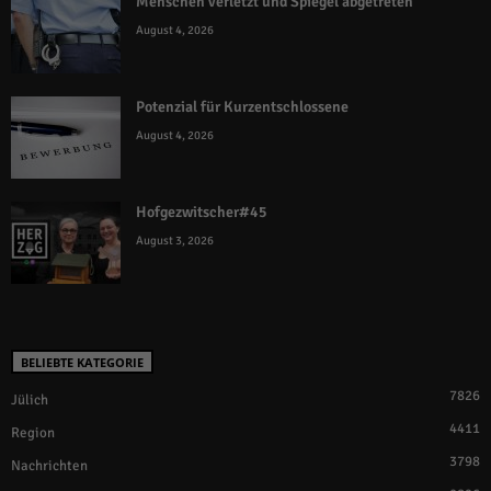
Menschen verletzt und Spiegel abgetreten
August 4, 2026
Potenzial für Kurzentschlossene
August 4, 2026
Hofgezwitscher#45
August 3, 2026
BELIEBTE KATEGORIE
7826
Jülich
4411
Region
3798
Nachrichten