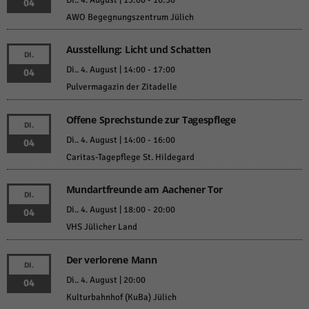
04
AWO Begegnungszentrum Jülich
Ausstellung: Licht und Schatten
DI.
Di.. 4. August | 14:00
-
17:00
04
Pulvermagazin der Zitadelle
Offene Sprechstunde zur Tagespflege
DI.
Di.. 4. August | 14:00
-
16:00
04
Caritas-Tagepflege St. Hildegard
Mundartfreunde am Aachener Tor
DI.
Di.. 4. August | 18:00
-
20:00
04
VHS Jülicher Land
Der verlorene Mann
DI.
Di.. 4. August | 20:00
04
Kulturbahnhof (KuBa) Jülich