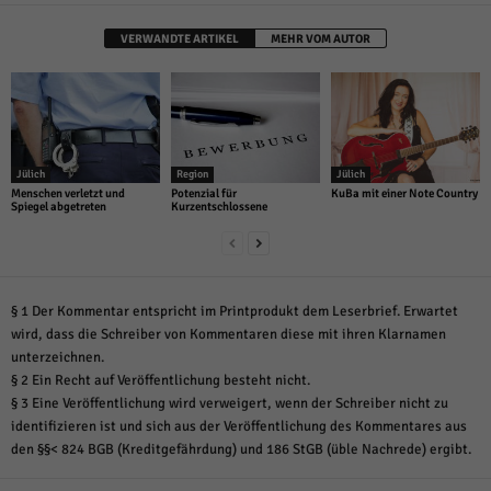
VERWANDTE ARTIKEL
MEHR VOM AUTOR
Jülich
Region
Jülich
Menschen verletzt und
Potenzial für
KuBa mit einer Note Country
Spiegel abgetreten
Kurzentschlossene
§ 1 Der Kommentar entspricht im Printprodukt dem Leserbrief. Erwartet
wird, dass die Schreiber von Kommentaren diese mit ihren Klarnamen
unterzeichnen.
§ 2 Ein Recht auf Veröffentlichung besteht nicht.
§ 3 Eine Veröffentlichung wird verweigert, wenn der Schreiber nicht zu
identifizieren ist und sich aus der Veröffentlichung des Kommentares aus
den §§< 824 BGB (Kreditgefährdung) und 186 StGB (üble Nachrede) ergibt.