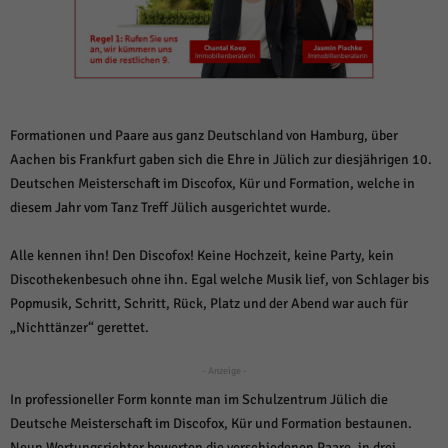
weitere Informationen anzeigen lassen und so nur bestimmte Cookies
auswählen.
Alle akzeptieren
Speichern und weiter
Zurück
Datenschutzeinstellungen
Formationen und Paare aus ganz Deutschland von Hamburg, über
Essenziell (1)
Aachen bis Frankfurt gaben sich die Ehre in Jülich zur diesjährigen 10.
Essenzielle Cookies ermöglichen grundlegende Funktionen und sind für die
Deutschen Meisterschaft im Discofox, Kür und Formation, welche in
einwandfreie Funktion der Website erforderlich.
diesem Jahr vom Tanz Treff Jülich ausgerichtet wurde.
Cookie-Informationen anzeigen
Alle kennen ihn! Den Discofox! Keine Hochzeit, keine Party, kein
Sta
Statistiken (1)
Discothekenbesuch ohne ihn. Egal welche Musik lief, von Schlager bis
Statistik Cookies erfassen Informationen anonym. Diese Informationen helfen
Popmusik, Schritt, Schritt, Rück, Platz und der Abend war auch für
uns zu verstehen, wie unsere Besucher unsere Website nutzen.
„Nichttänzer“ gerettet.
Cookie-Informationen anzeigen
- Anzeige -
Mar
Marketing (1)
In professioneller Form konnte man im Schulzentrum Jülich die
Marketing-Cookies werden von Drittanbietern oder Publishern verwendet,
Deutsche Meisterschaft im Discofox, Kür und Formation bestaunen.
um personalisierte Werbung anzuzeigen. Sie tun dies, indem sie Besucher
Neun Wertungsrichter bewerten die verschiedenen Paare, in drei