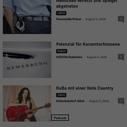
Menschen verletzt und Spiegel
abgetreten
Jülich
-
0
Pressestelle Polizei
August 4, 2026
Potenzial für Kurzentschlossene
Region
-
0
HERZOG Redaktion
August 4, 2026
KuBa mit einer Note Country
Jülich
-
0
Kulturbahnhof Jülich
August 3, 2026
Podcast