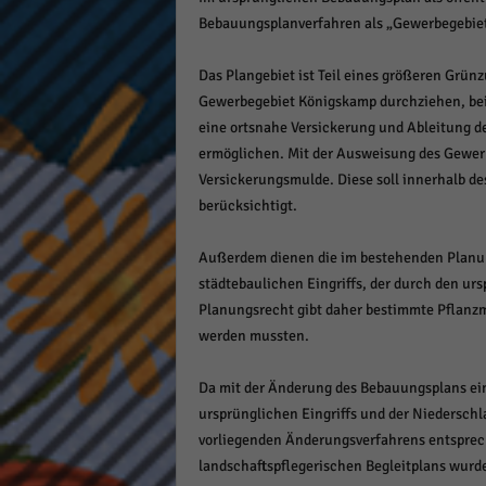
Bebauungsplanverfahren als „Gewerbegebie
Das Plangebiet ist Teil eines größeren Grün
Gewerbegebiet Königskamp durchziehen, bei
eine ortsnahe Versickerung und Ableitung d
ermöglichen. Mit der Ausweisung des Gewerb
Versickerungsmulde. Diese soll innerhalb d
berücksichtigt.
Außerdem dienen die im bestehenden Planun
städtebaulichen Eingriffs, der durch den u
Planungsrecht gibt daher bestimmte Pflanz
werden mussten.
Da mit der Änderung des Bebauungsplans ei
ursprünglichen Eingriffs und der Niederschla
vorliegenden Änderungsverfahrens entspre
landschaftspflegerischen Begleitplans wurde