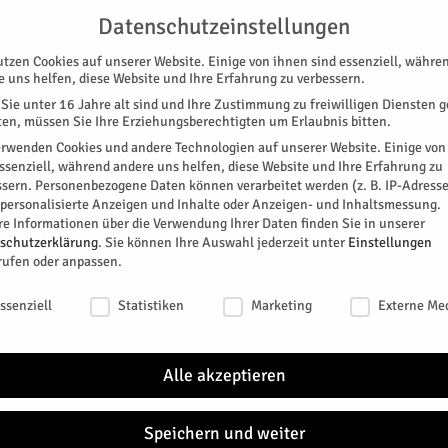
G
UNTERSTÜTZEN
KONTAKT
DATENSCHUTZ
IMPRESSUM
Datenschutzeinstellungen
utzen Cookies auf unserer Website. Einige von ihnen sind essenziell, währe
e uns helfen, diese Website und Ihre Erfahrung zu verbessern.
Sie unter 16 Jahre alt sind und Ihre Zustimmung zu freiwilligen Diensten 
en, müssen Sie Ihre Erziehungsberechtigten um Erlaubnis bitten.
erwenden Cookies und andere Technologien auf unserer Website. Einige von
essenziell, während andere uns helfen, diese Website und Ihre Erfahrung zu
ssern.
Personenbezogene Daten können verarbeitet werden (z. B. IP-Adresse
SPEZIAL
E-PAPER
KINO
GALERIE
TERM
r personalisierte Anzeigen und Inhalte oder Anzeigen- und Inhaltsmessung.
re Informationen über die Verwendung Ihrer Daten finden Sie in unserer
 der Stadt Jülich – Bebauungsplan Nr. 79 „Königskamp II“, 9. Änderung
Amt
schutzerklärung
.
Sie können Ihre Auswahl jederzeit unter
Einstellungen
rufen oder anpassen.
Die A
 Stadt Jülich –
schutzeinstellungen
werde
ssenziell
Statistiken
Marketing
Externe Me
veröf
9 „Königskamp II“, 9.
Richt
Der V
Alle akzeptieren
erfol
der S
0
Stadt
Speichern und weiter
(HERZ