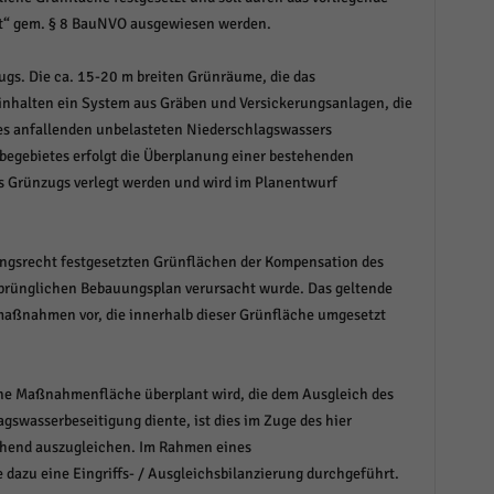
t“ gem. § 8 BauNVO ausgewiesen werden.
zugs. Die ca. 15-20 m breiten Grünräume, die das
nhalten ein System aus Gräben und Versickerungsanlagen, die
es anfallenden unbelasteten Niederschlagswassers
egebietes erfolgt die Überplanung einer bestehenden
es Grünzugs verlegt werden und wird im Planentwurf
gsrecht festgesetzten Grünflächen der Kompensation des
rsprünglichen Bebauungsplan verursacht wurde. Das geltende
maßnahmen vor, die innerhalb dieser Grünfläche umgesetzt
ne Maßnahmenfläche überplant wird, die dem Ausgleich des
gswasserbeseitigung diente, ist dies im Zuge des hier
chend auszugleichen. Im Rahmen eines
 dazu eine Eingriffs- / Ausgleichsbilanzierung durchgeführt.