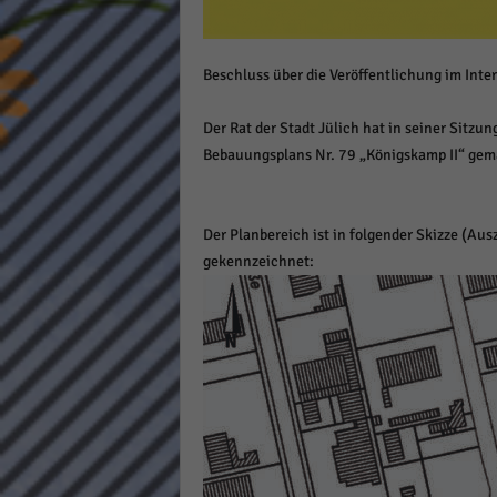
Daten
Ess
Beschluss über die Veröffentlichung im Int
Essen
Funkt
Der Rat der Stadt Jülich hat in seiner Sitz
Bebauungsplans Nr. 79 „Königskamp II“ gem
Stat
Stati
wie u
Der Planbereich ist in folgender Skizze (Aus
gekennzeichnet:
Mar
Marke
Werbu
Ext
Inhal
Wenn 