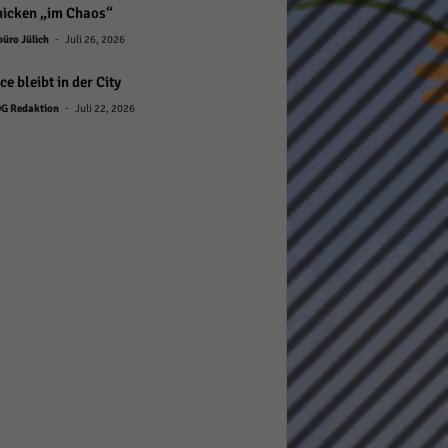
nicken „im Chaos“
-
büro Jülich
Juli 26, 2026
ce bleibt in der City
-
G Redaktion
Juli 22, 2026
Statistiken
hen,
Marketing
rte
Externe Medien
ert.