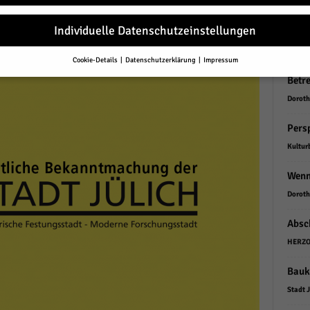
r
gem. 
Individuelle Datenschutzeinstellungen
NEU
Cookie-Details
Datenschutzerklärung
Impressum
Datenschutzeinstellungen
Betr
Sie unter 16 Jahre alt sind und Ihre Zustimmung zu freiwilligen Diensten 
Doroth
en, müssen Sie Ihre Erziehungsberechtigten um Erlaubnis bitten.
Pers
erwenden Cookies und andere Technologien auf unserer Website. Einige von
essenziell, während andere uns helfen, diese Website und Ihre Erfahrung zu
Kultur
ssern.
Personenbezogene Daten können verarbeitet werden (z. B. IP-Adresse
r personalisierte Anzeigen und Inhalte oder Anzeigen- und Inhaltsmessung.
Wenn
re Informationen über die Verwendung Ihrer Daten finden Sie in unserer
schutzerklärung
.
Doroth
finden Sie eine Übersicht über alle verwendeten Cookies. Sie können Ihre
lligung zu ganzen Kategorien geben oder sich weitere Informationen anzei
Absc
n und so nur bestimmte Cookies auswählen.
HERZO
le akzeptieren
Bauk
Stadt J
eichern und weiter