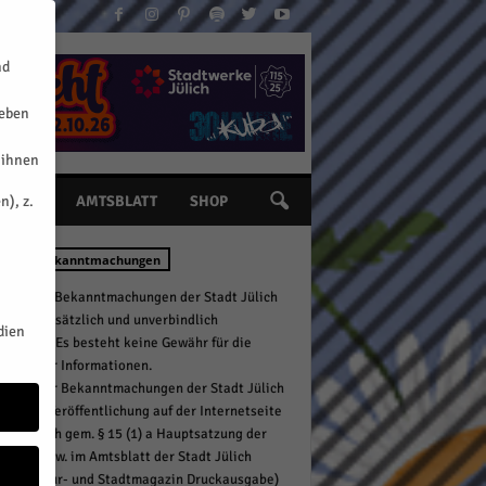
nd
geben
 ihnen
n), z.
INE
AMTSBLATT
SHOP
lichen Bekanntmachungen
mtlichen Bekanntmachungen der Stadt Jülich
n hier zusätzlich und unverbindlich
dien
fentlicht. Es besteht keine Gewähr für die
igkeit der Informationen.
ollzug der Bekanntmachungen der Stadt Jülich
gt durch Veröffentlichung auf der Internetseite
tadt Jülich gem. § 15 (1) a Hauptsatzung der
 Jülich bzw. im Amtsblatt der Stadt Jülich
OG Kultur- und Stadtmagazin Druckausgabe)