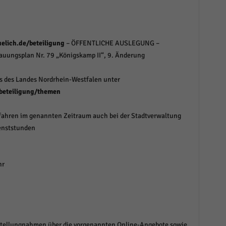
elich.de/beteiligung
– ÖFFENTLICHE AUSLEGUNG –
auungsplan Nr. 79 „Königskamp II“, 9. Änderung
ls des Landes Nordrhein-Westfalen unter
/beteiligung/themen
fahren im genannten Zeitraum auch bei der Stadtverwaltung
enststunden
hr
n Stellungnahmen über die vorgenannten Online-Angebote sowie