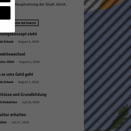
§ 15 (1) b Hauptsatzung der Stadt Jülich.
SES AUS DEM RATHAUS
euungskonzept steht
-
geben
ée Schenk
August 3, 2026
pektivwechsel
 ihnen
-
büro Jülich
August 1, 2026
n), z.
 es ums Geld geht
-
ée Schenk
August 1, 2026
gen
hlüsse und Grundbildung
-
G Redaktion
Juli 29, 2026
ultur erhalten
Zurück
-
ülich
Juli 27, 2026