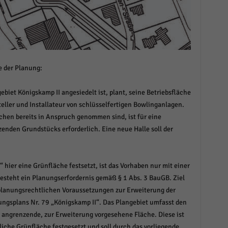
e der Planung:
biet Königskamp II angesiedelt ist, plant, seine Betriebsfläche
eller und Installateur von schlüsselfertigen Bowlinganlagen.
hen bereits in Anspruch genommen sind, ist für eine
nden Grundstücks erforderlich. Eine neue Halle soll der
hier eine Grünfläche festsetzt, ist das Vorhaben nur mit einer
steht ein Planungserfordernis gemäß § 1 Abs. 3 BauGB. Ziel
 planungsrechtlichen Voraussetzungen zur Erweiterung der
gsplans Nr. 79 „Königskamp II“. Das Plangebiet umfasst den
 angrenzende, zur Erweiterung vorgesehene Fläche. Diese ist
iche Grünfläche festgesetzt und soll durch das vorliegende