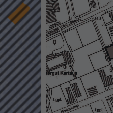
keine
powe