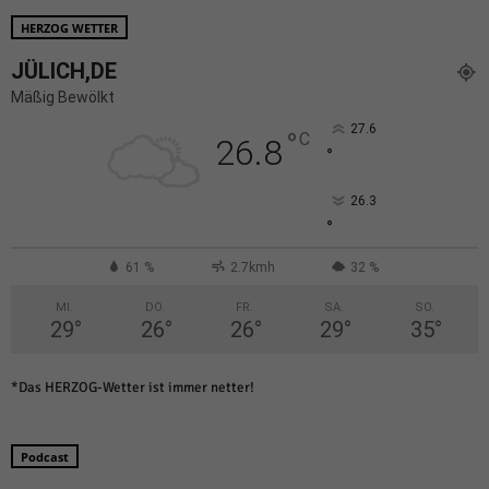
HERZOG WETTER
JÜLICH,DE
Mäßig Bewölkt
27.6
°
C
26.8
°
26.3
°
61 %
2.7kmh
32 %
MI.
DO.
FR.
SA.
SO.
29
°
26
°
26
°
29
°
35
°
*Das HERZOG-Wetter ist immer netter!
Podcast