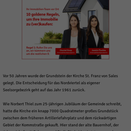
weitere Informationen anzeigen lassen und so nur bestimmte Cookies
auswählen.
Alle akzeptieren
Speichern und weiter
Zurück
Datenschutzeinstellungen
Essenziell (1)
Essenzielle Cookies ermöglichen grundlegende Funktionen und sind für die
einwandfreie Funktion der Website erforderlich.
Cookie-Informationen anzeigen
Sta
Statistiken (1)
Vor 50 Jahren wurde der Grundstein der Kirche St. Franz von Sales
gelegt. Die Entscheidung für das Nordviertel als eigener
Statistik Cookies erfassen Informationen anonym. Diese Informationen helfen
Seelsorgebezirk geht auf das Jahr 1961 zurück.
uns zu verstehen, wie unsere Besucher unsere Website nutzen.
Cookie-Informationen anzeigen
Wie Norbert Thiel zum 25-jährigen Jubiläum der Gemeinde schreibt,
Mar
Marketing (1)
hatte die Kirche ein knapp 7000 Quadratmeter großes Grundstück
zwischen dem früheren Artilleriefahrplatz und dem rückwärtigen
Marketing-Cookies werden von Drittanbietern oder Publishern verwendet,
Gebiet der Kommstraße gekauft. Hier stand der alte Bauernhof, der
um personalisierte Werbung anzuzeigen. Sie tun dies, indem sie Besucher