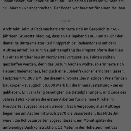
über Websites hinweg verfolgen.
Johannishof, mit Scheune und Stall. Die beiden Letzteren wurden am
16. März 1967 abgebrochen. Der Boden war bereitet für einen Neubau.
Cookie-Informationen anzeigen
Ext
Externe Medien (6)
- Anzeige -
Architekt Helmut Rademächers erinnerte sich im Gespräch zur 40-
Inhalte von Videoplattformen und Social-Media-Plattformen werden
standardmäßig blockiert. Wenn Cookies von externen Medien akzeptiert
jährigen Grundsteinlegung, dass an Heiligabend 1968 um 14 Uhr der
werden, bedarf der Zugriff auf diese Inhalte keiner manuellen Einwilligung
damalige Bürgermeister Karl Knipprath bei Rademächers mit dem
mehr.
Auftrag anrief, bis zum Neujahrsempfang der Propsteipfarre den Plan
Cookie-Informationen anzeigen
für einen Kirchenbau im Nordviertel vorzustellen. Fakten sollten
Datenschutzerklärung
Impressum
powered by Borlabs Cookie
geschaffen werden, denn das Bistum Aachen wollte, so erinnerte sich
Helmut Rademächers, lediglich eine „Behelfskirche“ errichten lassen.
Festpreis 470.000 DM. Bei diesem unvorstellbar niedrigen Preis für den
Baukörper – zuzüglich 50.000 Mark für die Innenausstattung – sei es
geblieben. Ein Jahr lang benötigten die Detailplanungen, und Ende des
Jahres 1969 konnten die ersten Arbeiten für die neue Kirche im
Nordviertel ausgeschrieben werden. Nach Vergebung aller Aufträge
begannen am Aschermittwoch 1970 die Bauarbeiten. Bis Mitte Juli
waren die Rohbauarbeiten abgeschlossen, ein Monat später die
aufwendige Dachkonstruktion. 13 Meter in der Höhe zeichnet das