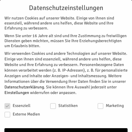
Datenschutzeinstellungen
Wir nutzen Cookies auf unserer Website. Einige von ihnen sind
essenziell, während andere uns helfen, diese Website und Ihre
Erfahrung zu verbessern.
Wenn Sie unter 16 Jahre alt sind und Ihre Zustimmung zu freiwilligen
Start
featured
Goldene Grundstein des „Gebetsreaktors“
Diensten geben möchten, müssen Sie Ihre Erziehungsberechtigten
FEATURED
MAGAZIN
GESCHICHTE/N
um Erlaubnis bitten.
Goldene Grundstein des
Wir verwenden Cookies und andere Technologien auf unserer Website.
Einige von ihnen sind essenziell, während andere uns helfen, diese
„Gebetsreaktors“
Website und Ihre Erfahrung zu verbessern.
Personenbezogene Daten
können verarbeitet werden (z. B. IP-Adressen), z. B. für personalisierte
Anzeigen und Inhalte oder Anzeigen- und Inhaltsmessung.
Weitere
Das Gesicht der Stadt entscheidend mitgeprägt hat Helmut
Informationen über die Verwendung Ihrer Daten finden Sie in unserer
Rademächers (1933-2013). Neben einer Vielzahl von
Datenschutzerklärung
.
Sie können Ihre Auswahl jederzeit unter
Wohnhäusern, Ladenlokalen und der „Kleinen Kö“ entstammt
Einstellungen
widerrufen oder anpassen.
seiner Feder auch das Wahrzeichen des Nordviertels: die
Datenschutzeinstellungen
Kirche St. Franz von Sales.
Essenziell
Statistiken
Marketing
Externe Medien
Von
Dorothée Schenk
-
Januar 1, 2022
401
0
Facebook
Twitter