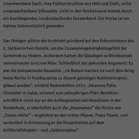
unverkennbare Dach, eine Faltkonstruktion aus Holz und Stahl, seine
unverwechselbare Silhouette. Licht in den Kirchenraum kommt durch
ein hochliegendes, rundumlaufendes Fensterband. Die Kirche ist ein
kleines Schmuckstück geworden.
Das Oktogon wählte der Architekt gründend auf den Erkenntnissen des
2. Vatikanischen Konzils, um das Zusammengehörigkeitsgefühl der
Gemeinde zu fördern. Außerdem hatten die Gläubigen so Blickkontakt
untereinander und zum Altar. Schließlich das pekuniäre Argument: Es
war die preiswerteste Bauweise. „Im Bistum Aachen ist nach dem Krieg
keine Kirche in Festbauweise zu diesem günstigen Kubikmeterpreis
gebaut worden“, erklärte Rademächers 2011. Johannes Palm,
Chorleiter in Sales, erinnert zum zehnjährigen Pfarr-Bestehen
schriftlich nicht nur an die Anfangszeiten mit Messfeiern in der
Nordschule, er überliefert auch die „Kosenamen“ der Kirche wie
„Tissen-Hütte“ – angelehnt an den ersten Pfarrer, Franz Tissen, und
vermutlich in Erinnerung an die Nissenhütten auf dem
Artilleriefahrplatz – und „Gebetsreaktor“.