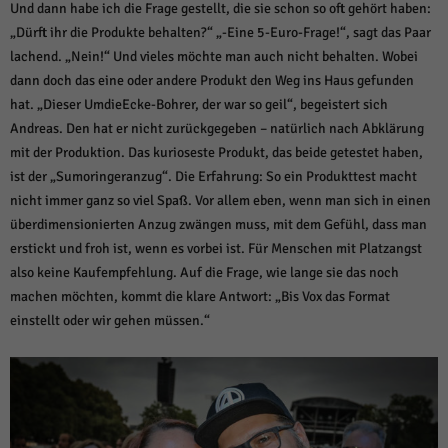
Und dann habe ich die Frage gestellt, die sie schon so oft gehört haben:
„Dürft ihr die Produkte behalten?“ „-Eine 5-Euro-Frage!“, sagt das Paar
lachend. „Nein!“ Und vieles möchte man auch nicht behalten. Wobei
dann doch das eine oder andere Produkt den Weg ins Haus gefunden
hat. „Dieser UmdieEcke-Bohrer, der war so geil“, begeistert sich
Andreas. Den hat er nicht zurückgegeben – natürlich nach Abklärung
mit der Produktion. Das kurioseste Produkt, das beide getestet haben,
ist der „Sumoringeranzug“. Die Erfahrung: So ein Produkttest macht
nicht immer ganz so viel Spaß. Vor allem eben, wenn man sich in einen
überdimensionierten Anzug zwängen muss, mit dem Gefühl, dass man
erstickt und froh ist, wenn es vorbei ist. Für Menschen mit Platzangst
also keine Kaufempfehlung. Auf die Frage, wie lange sie das noch
machen möchten, kommt die klare Antwort: „Bis Vox das Format
einstellt oder wir gehen müssen.“