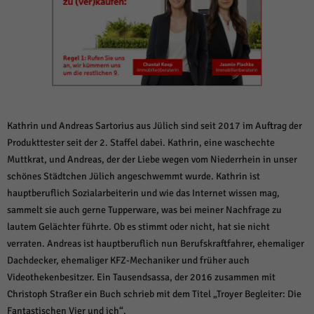
weitere Informationen anzeigen lassen und so nur bestimmte Cookies
auswählen.
Alle akzeptieren
Speichern und weiter
Zurück
Datenschutzeinstellungen
Essenziell (1)
Essenzielle Cookies ermöglichen grundlegende Funktionen und sind für die
Kathrin und Andreas Sartorius aus Jülich sind seit 2017 im Auftrag der
einwandfreie Funktion der Website erforderlich.
Produkttester seit der 2. Staffel dabei. Kathrin, eine waschechte
Cookie-Informationen anzeigen
Muttkrat, und Andreas, der der Liebe wegen vom Niederrhein in unser
schönes Städtchen Jülich angeschwemmt wurde. Kathrin ist
Sta
Statistiken (1)
hauptberuflich Sozialarbeiterin und wie das Internet wissen mag,
Statistik Cookies erfassen Informationen anonym. Diese Informationen helfen
sammelt sie auch gerne Tupperware, was bei meiner Nachfrage zu
uns zu verstehen, wie unsere Besucher unsere Website nutzen.
lautem Gelächter führte. Ob es stimmt oder nicht, hat sie nicht
Cookie-Informationen anzeigen
verraten. Andreas ist hauptberuflich nun Berufskraftfahrer, ehemaliger
Dachdecker, ehemaliger KFZ-Mechaniker und früher auch
Mar
Marketing (1)
Videothekenbesitzer. Ein Tausendsassa, der 2016 zusammen mit
Marketing-Cookies werden von Drittanbietern oder Publishern verwendet,
Christoph Straßer ein Buch schrieb mit dem Titel „Troyer Begleiter: Die
um personalisierte Werbung anzuzeigen. Sie tun dies, indem sie Besucher
Fantastischen Vier und ich“.