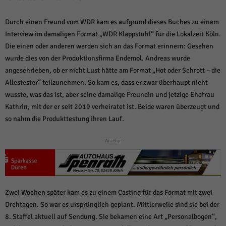
über Websites hinweg verfolgen.
Cookie-Informationen anzeigen
Durch einen Freund vom WDR kam es aufgrund dieses Buches zu einem
Ext
Interview im damaligen Format „WDR Klappstuhl“ für die Lokalzeit Köln.
Externe Medien (6)
Die einen oder anderen werden sich an das Format erinnern: Gesehen
Inhalte von Videoplattformen und Social-Media-Plattformen werden
wurde dies von der Produktionsfirma Endemol. Andreas wurde
standardmäßig blockiert. Wenn Cookies von externen Medien akzeptiert
angeschrieben, ob er nicht Lust hätte am Format „Hot oder Schrott – die
werden, bedarf der Zugriff auf diese Inhalte keiner manuellen Einwilligung
mehr.
Allestester“ teilzunehmen. So kam es, dass er zwar überhaupt nicht
Cookie-Informationen anzeigen
wusste, was das ist, aber seine damalige Freundin und jetzige Ehefrau
Kathrin, mit der er seit 2019 verheiratet ist. Beide waren überzeugt und
Datenschutzerklärung
Impressum
powered by Borlabs Cookie
so nahm die Produkttestung ihren Lauf.
- Anzeige -
Zwei Wochen später kam es zu einem Casting für das Format mit zwei
Drehtagen. So war es ursprünglich geplant. Mittlerweile sind sie bei der
8. Staffel aktuell auf Sendung. Sie bekamen eine Art „Personalbogen“,