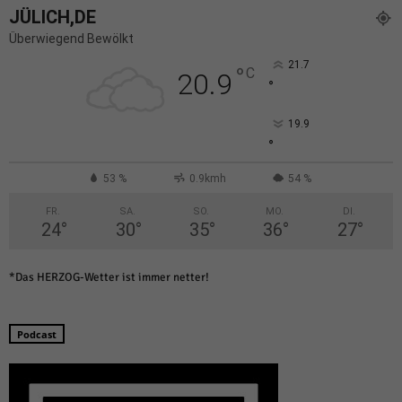
JÜLICH,DE
Überwiegend Bewölkt
21.7
°
C
20.9
°
19.9
°
53 %
0.9kmh
54 %
FR.
SA.
SO.
MO.
DI.
24
°
30
°
35
°
36
°
27
°
*Das HERZOG-Wetter ist immer netter!
Podcast