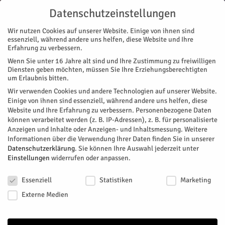
Datenschutzeinstellungen
Wir nutzen Cookies auf unserer Website. Einige von ihnen sind
essenziell, während andere uns helfen, diese Website und Ihre
Erfahrung zu verbessern.
Wenn Sie unter 16 Jahre alt sind und Ihre Zustimmung zu freiwilligen
Start
featured
Prominent in Jülich und der Welt!
Diensten geben möchten, müssen Sie Ihre Erziehungsberechtigten
FEATURED
MAGAZIN
MENSCHEN
um Erlaubnis bitten.
Prominent in Jülich und der Welt!
Wir verwenden Cookies und andere Technologien auf unserer Website.
Einige von ihnen sind essenziell, während andere uns helfen, diese
Website und Ihre Erfahrung zu verbessern.
Personenbezogene Daten
Wer die gepflegte Abendunterhaltung in Form von
können verarbeitet werden (z. B. IP-Adressen), z. B. für personalisierte
Produkttestungen mag, kommt an der Vox-Serie „Hot oder
Anzeigen und Inhalte oder Anzeigen- und Inhaltsmessung.
Weitere
Schrott - die Allestester“ nicht vorbei.
Informationen über die Verwendung Ihrer Daten finden Sie in unserer
Datenschutzerklärung
.
Sie können Ihre Auswahl jederzeit unter
Von
Nicola Wenzl
-
August 31, 2023
10036
0
Einstellungen
widerrufen oder anpassen.
Datenschutzeinstellungen
Facebook
Twitter
Essenziell
Statistiken
Marketing
Externe Medien