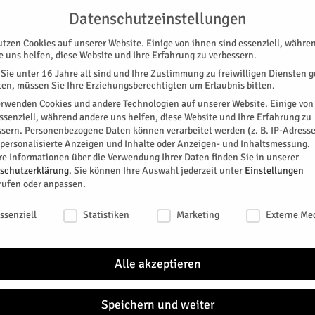
G
UNTERSTÜTZEN
KONTAKT
DATENSCHUTZ
IMPRESSUM
Datenschutzeinstellungen
utzen Cookies auf unserer Website. Einige von ihnen sind essenziell, währe
e uns helfen, diese Website und Ihre Erfahrung zu verbessern.
Sie unter 16 Jahre alt sind und Ihre Zustimmung zu freiwilligen Diensten 
en, müssen Sie Ihre Erziehungsberechtigten um Erlaubnis bitten.
erwenden Cookies und andere Technologien auf unserer Website. Einige von
essenziell, während andere uns helfen, diese Website und Ihre Erfahrung zu
ssern.
Personenbezogene Daten können verarbeitet werden (z. B. IP-Adresse
SPEZIAL
E-PAPER
KINO
GALERIE
TERM
r personalisierte Anzeigen und Inhalte oder Anzeigen- und Inhaltsmessung.
re Informationen über die Verwendung Ihrer Daten finden Sie in unserer
AUSBILDUNG
CHINA-TAGEBUCH
FEATURED
schutzerklärung
.
Sie können Ihre Auswahl jederzeit unter
Einstellungen
rufen oder anpassen.
schutzeinstellungen
ssenziell
Statistiken
Marketing
Externe Me
Alle akzeptieren
Speichern und weiter