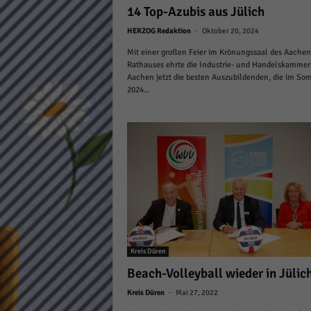
14 Top-Azubis aus Jülich
Daten
Ess
-
HERZOG Redaktion
Oktober 20, 2024
Essen
Mit einer großen Feier im Krönungssaal des Aachen
Funkt
Rathauses ehrte die Industrie- und Handelskammer
Aachen jetzt die besten Auszubildenden, die im So
2024...
Stat
Stati
wie u
Mar
Marke
Werbu
Kreis Düren
Beach-Volleyball wieder in Jülic
Ext
-
Kreis Düren
Mai 27, 2022
Inhal
Wenn 