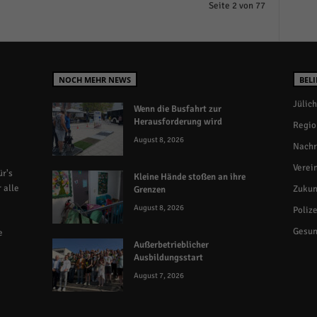
Seite 2 von 77
NOCH MEHR NEWS
BELI
Jülich
Wenn die Busfahrt zur
Herausforderung wird
Regio
August 8, 2026
Nachr
Verei
r's
Kleine Hände stoßen an ihre
 alle
Zukun
Grenzen
August 8, 2026
Polize
Gesun
e
Außerbetrieblicher
Ausbildungsstart
August 7, 2026