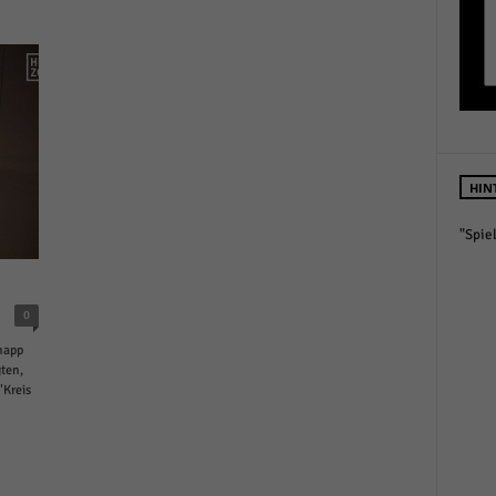
HIN
"Spie
0
napp
ten,
"Kreis