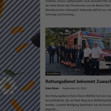
Sommer, Sonne, Spitzensport: Zum sechsten Mal ri
keine
der Kreis Düren das Finalturnier um die Beach-Titel
Westdeutschen Volleyball-Verbandes (WVV) aus. A
Samstag und Sonntag,...
powe
Kreis Düren
Rettungsdienst bekommt Zuwac
-
Kreis Düren
September 23, 2022
Der Rettungsdienst Kreis Düren (RDKD) hat vier ne
Auszubildende, die auf dem Weg sind, Notfallsanitä
werden. Landrat Wolfgang Spelthahn hat sie herzli
begrüßt....