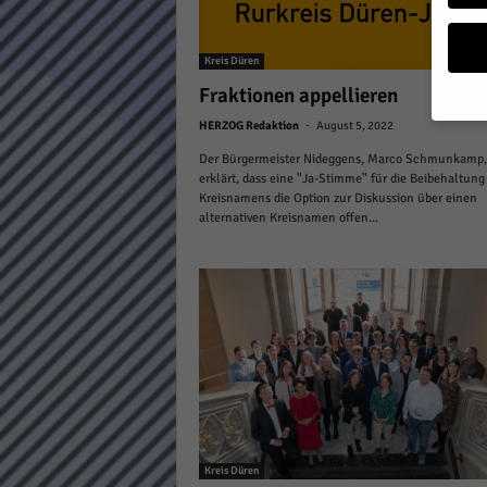
a
g
Kreis Düren
a
z
Fraktionen appellieren
i
-
HERZOG Redaktion
August 5, 2022
n
Wenn 
Der Bürgermeister Nideggens, Marco Schmunkamp,
möcht
erklärt, dass eine "Ja-Stimme" für die Beibehaltung
Kreisnamens die Option zur Diskussion über einen
Wir v
alternativen Kreisnamen offen...
sind 
verbe
B. fü
Weite
Daten
Hier 
Einwi
lasse
Al
Sp
Kreis Düren