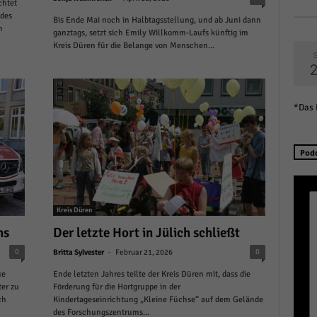
chtet
r manuellen Einwilligung mehr.
 des
Bis Ende Mai noch in Halbtagsstellung, und ab Juni dann
m
Cookie-Informationen anzeigen
ganztags, setzt sich Emily Willkomm-Laufs künftig im
Kreis Düren für die Belange von Menschen...
Datenschutzerklärung
Im
red by Borlabs Cookie
S
*Das 
Pod
Kreis Düren
hs
Der letzte Hort in Jülich schließt
-
0
0
Britta Sylvester
Februar 21, 2026
ue
Ende letzten Jahres teilte der Kreis Düren mit, dass die
ter zu
Förderung für die Hortgruppe in der
ch
Kindertageseinrichtung „Kleine Füchse“ auf dem Gelände
des Forschungszentrums...