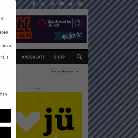
nd
geben
 ihnen
n), z.
INE
AMTSBLATT
SHOP
Am beliebtesten
- Anzeige -
dien