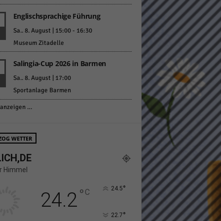
Englischsprachige Führung
Sa.. 8. August | 15:00
-
16:30
Museum Zitadelle
Salingia-Cup 2026 in Barmen
Statistiken
Sa.. 8. August | 17:00
Sportanlage Barmen
hen,
anzeigen …
Marketing
ZOG WETTER
rte
ICH,DE
er Himmel
°
24.5
°
C
24.2
Externe Medien
ert.
°
22.7