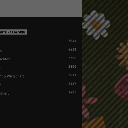
EBTE KATEGORIE
7841
4419
n
3798
ichten
2899
ne
2811
ft & Wirtschaft
2147
i
1427
dheit