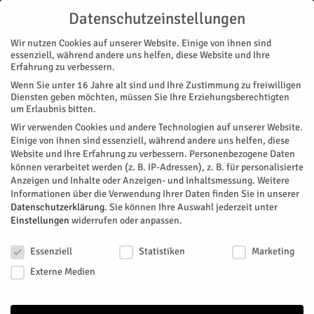
Datenschutzeinstellungen
Wir nutzen Cookies auf unserer Website. Einige von ihnen sind
essenziell, während andere uns helfen, diese Website und Ihre
Erfahrung zu verbessern.
Wenn Sie unter 16 Jahre alt sind und Ihre Zustimmung zu freiwilligen
Start
Magazin
Geschichte/n
Bilder, die das Grauen greifbar machen
Diensten geben möchten, müssen Sie Ihre Erziehungsberechtigten
MAGAZIN
GESCHICHTE/N
STADTTEILE
JÜLICH
NACHRICHTEN
SCHULE
um Erlaubnis bitten.
Bilder, die das Grauen greifbar
Wir verwenden Cookies und andere Technologien auf unserer Website.
Einige von ihnen sind essenziell, während andere uns helfen, diese
machen
Website und Ihre Erfahrung zu verbessern.
Personenbezogene Daten
können verarbeitet werden (z. B. IP-Adressen), z. B. für personalisierte
Anzeigen und Inhalte oder Anzeigen- und Inhaltsmessung.
Weitere
Wie stellt man ein unvorstellbares Familien-Schicksal in fünf
Informationen über die Verwendung Ihrer Daten finden Sie in unserer
bis sieben Bildern dar? Das ist die Aufgabe von 13
Datenschutzerklärung
.
Sie können Ihre Auswahl jederzeit unter
Schülerinnen und Schülern der Sekundarschule. In einer
Einstellungen
widerrufen oder anpassen.
Graphic Novel-Umsetzung beschäftigen sie sich mit der
Datenschutzeinstellungen
Jülicher Familie Lichtenstein, für die ein Stolperstein verlegt
Essenziell
Statistiken
Marketing
werden soll.
Externe Medien
Von
Ariane Schenk
-
Mai 24, 2026
180
0