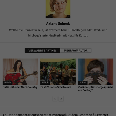
Ariane Schenk
Wollte nie Prinzessin sein, ist trotzdem beim HERZOG gelandet. Wort- und
bildbegeisterte Musikerin mit Herz für Kultur.
VERWANDTE ARTIKEL
MEHR VOM AUTOR
Jülich
Jülich
Jülich
KuBa mit einer Note Country
Fast 20 Jahre Spielfreude
Zweimal „Künstlergespräche
am Freitag“
§ 1 Der Kommentar entspricht im Printprodukt dem Leserbrief. Erwartet