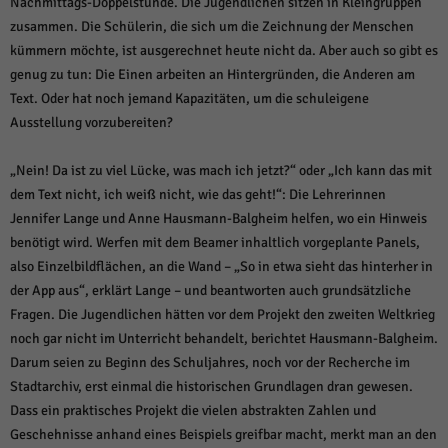
Nachmittags-Doppelstunde. Die Jugendlichen sitzen in Kleingruppen
weitere Informationen anzeigen lassen und so nur bestimmte Cookies
auswählen.
zusammen. Die Schülerin, die sich um die Zeichnung der Menschen
kümmern möchte, ist ausgerechnet heute nicht da. Aber auch so gibt es
Alle akzeptieren
Speichern und weiter
genug zu tun: Die Einen arbeiten an Hintergründen, die Anderen am
Text. Oder hat noch jemand Kapazitäten, um die schuleigene
Zurück
Ausstellung vorzubereiten?
Datenschutzeinstellungen
Essenziell (1)
„Nein! Da ist zu viel Lücke, was mach ich jetzt?“ oder „Ich kann das mit
Essenzielle Cookies ermöglichen grundlegende Funktionen und sind für die
einwandfreie Funktion der Website erforderlich.
dem Text nicht, ich weiß nicht, wie das geht!“: Die Lehrerinnen
Jennifer Lange und Anne Hausmann-Balgheim helfen, wo ein Hinweis
Cookie-Informationen anzeigen
benötigt wird. Werfen mit dem Beamer inhaltlich vorgeplante Panels,
Sta
Statistiken (1)
also Einzelbildflächen, an die Wand – „So in etwa sieht das hinterher in
der App aus“, erklärt Lange – und beantworten auch grundsätzliche
Statistik Cookies erfassen Informationen anonym. Diese Informationen helfen
uns zu verstehen, wie unsere Besucher unsere Website nutzen.
Fragen. Die Jugendlichen hätten vor dem Projekt den zweiten Weltkrieg
noch gar nicht im Unterricht behandelt, berichtet Hausmann-Balgheim.
Cookie-Informationen anzeigen
Darum seien zu Beginn des Schuljahres, noch vor der Recherche im
Mar
Marketing (1)
Stadtarchiv, erst einmal die historischen Grundlagen dran gewesen.
Dass ein praktisches Projekt die vielen abstrakten Zahlen und
Marketing-Cookies werden von Drittanbietern oder Publishern verwendet,
um personalisierte Werbung anzuzeigen. Sie tun dies, indem sie Besucher
Geschehnisse anhand eines Beispiels greifbar macht, merkt man an den