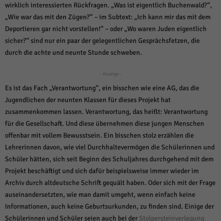
über Websites hinweg verfolgen.
wirklich interessierten Rückfragen. „Was ist eigentlich Buchenwald?“,
Cookie-Informationen anzeigen
„Wie war das mit den Zügen?“ – im Subtext: „Ich kann mir das mit dem
Deportieren gar nicht vorstellen!“ – oder „Wo waren Juden eigentlich
Ext
Externe Medien (6)
sicher?“ sind nur ein paar der gelegentlichen Gesprächsfetzen, die
Inhalte von Videoplattformen und Social-Media-Plattformen werden
durch die achte und neunte Stunde schweben.
standardmäßig blockiert. Wenn Cookies von externen Medien akzeptiert
werden, bedarf der Zugriff auf diese Inhalte keiner manuellen Einwilligung
- Anzeige -
mehr.
Es ist das Fach „Verantwortung“, ein bisschen wie eine AG, das die
Cookie-Informationen anzeigen
Jugendlichen der neunten Klassen für dieses Projekt hat
Datenschutzerklärung
Impressum
powered by Borlabs Cookie
zusammenkommen lassen. Verantwortung, das heißt: Verantwortung
für die Gesellschaft. Und diese übernehmen diese jungen Menschen
offenbar mit vollem Bewusstsein. Ein bisschen stolz erzählen die
Lehrerinnen davon, wie viel Durchhaltevermögen die Schülerinnen und
Schüler hätten, sich seit Beginn des Schuljahres durchgehend mit dem
Projekt beschäftigt und sich dafür beispielsweise immer wieder im
Archiv durch altdeutsche Schrift gequält haben. Oder sich mit der Frage
auseinandersetzten, wie man damit umgeht, wenn einfach keine
Informationen, auch keine Geburtsurkunden, zu finden sind. Einige der
Schülerinnen und Schüler seien auch bei der
Stolpersteinverlegung