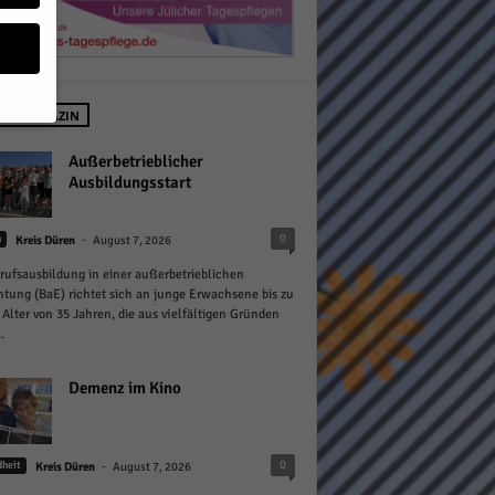
 IM MAGAZIN
geben
Außerbetrieblicher
Ausbildungsstart
 ihnen
-
0
n
Kreis Düren
August 7, 2026
n), z.
rufsausbildung in einer außerbetrieblichen
htung (BaE) richtet sich an junge Erwachsene bis zu
Alter von 35 Jahren, die aus vielfältigen Gründen
.
gen
Demenz im Kino
Zurück
-
0
heit
Kreis Düren
August 7, 2026