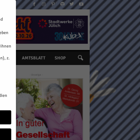
nd
geben
 ihnen
n), z.
INE
AMTSBLATT
SHOP
- Anzeige -
dien