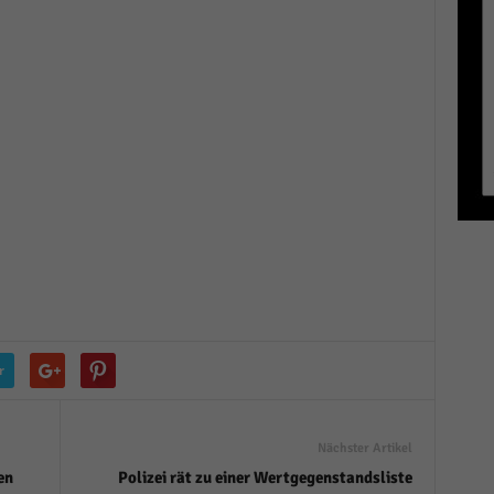
r manuellen Einwilligung mehr.
Cookie-Informationen anzeigen
Datenschutzerklärung
Im
red by Borlabs Cookie
r
Nächster Artikel
en
Polizei rät zu einer Wertgegenstandsliste