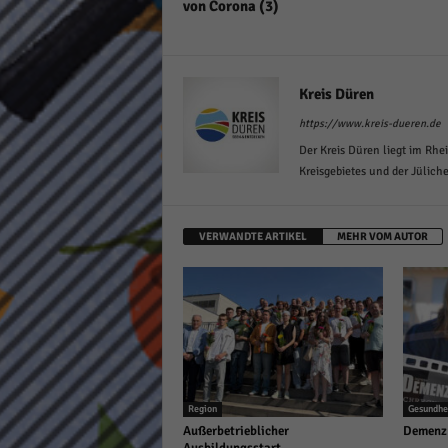
von Corona (3)
Kreis Düren
https://www.kreis-dueren.de
Der Kreis Düren liegt im Rhei
Kreisgebietes und der Jülich
VERWANDTE ARTIKEL
MEHR VOM AUTOR
Region
Gesundhe
Außerbetrieblicher
Demenz 