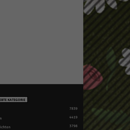
EBTE KATEGORIE
7839
4419
n
3798
ichten