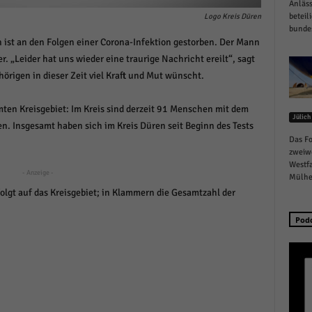
Anläss
schutzeinstellungen
beteil
Logo Kreis Düren
enziell (1)
bundes
 ist an den Folgen einer Corona-Infektion gestorben. Der Mann
zielle Cookies ermöglichen grundlegende Funktionen und sind für die einwandfreie
r. „Leider hat uns wieder eine traurige Nachricht ereilt“, sagt
ion der Website erforderlich.
örigen in dieser Zeit viel Kraft und Mut wünscht.
Cookie-Informationen anzeigen
istiken (1)
ten Kreisgebiet: Im Kreis sind derzeit 91 Menschen mit dem
Jülich
en. Insgesamt haben sich im Kreis Düren seit Beginn des Tests
stik Cookies erfassen Informationen anonym. Diese Informationen helfen uns zu verste
Das Fo
nsere Besucher unsere Website nutzen.
zweiw
Cookie-Informationen anzeigen
Westfa
- Anzeige -
Mülhei
keting (1)
 folgt auf das Kreisgebiet; in Klammern die Gesamtzahl der
ting-Cookies werden von Drittanbietern oder Publishern verwendet, um personalisie
Pod
ng anzuzeigen. Sie tun dies, indem sie Besucher über Websites hinweg verfolgen.
Cookie-Informationen anzeigen
erne Medien (6)
te von Videoplattformen und Social-Media-Plattformen werden standardmäßig blocki
Cookies von externen Medien akzeptiert werden, bedarf der Zugriff auf diese Inhalte