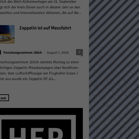
lich des Welt-Alzheimertages am 21. September
igt sich der Kreis Düren auch in diesem Jahr an den
weiten und internationalen Aktionen, die auf die...
Zeppelin ist auf Messfahrt
Statistiken
-
0
Forschungszentrum Jülich
August 7, 2026
hen,
rschungszentrum Jülich startete Montag zu einer
öchigen Zeppelin-Messkampagne über Nordrhein-
len. Vom Luftschiffhangar am Flughafen Essen /
m aus wurde ein Zeppelin NT als...
Marketing
rte
cast
Externe Medien
ert.