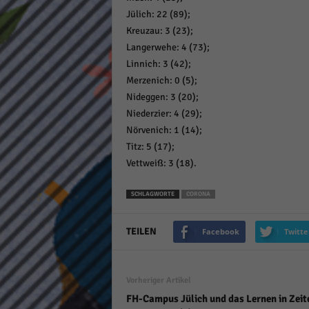
keine
Jülich: 22 (89);
Kreuzau: 3 (23);
Langerwehe: 4 (73);
powe
Linnich: 3 (42);
Merzenich: 0 (5);
Nideggen: 3 (20);
Niederzier: 4 (29);
Nörvenich: 1 (14);
Titz: 5 (17);
Vettweiß: 3 (18).
SCHLAGWORTE
CORONA
TEILEN
Facebook
Twitte
Vorheriger Artikel
FH-Campus Jülich und das Lernen in Zeit