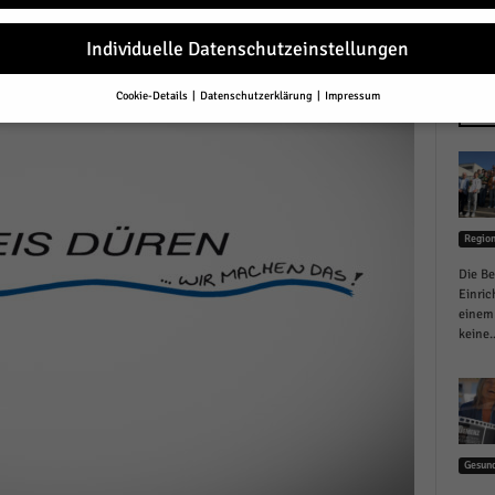
Individuelle Datenschutzeinstellungen
Cookie-Details
Datenschutzerklärung
Impressum
Datenschutzeinstellungen
NEU
Sie unter 16 Jahre alt sind und Ihre Zustimmung zu freiwilligen Diensten 
en, müssen Sie Ihre Erziehungsberechtigten um Erlaubnis bitten.
erwenden Cookies und andere Technologien auf unserer Website. Einige von
essenziell, während andere uns helfen, diese Website und Ihre Erfahrung zu
Regio
ssern.
Personenbezogene Daten können verarbeitet werden (z. B. IP-Adresse
r personalisierte Anzeigen und Inhalte oder Anzeigen- und Inhaltsmessung.
Die Be
re Informationen über die Verwendung Ihrer Daten finden Sie in unserer
Einric
schutzerklärung
.
einem 
finden Sie eine Übersicht über alle verwendeten Cookies. Sie können Ihre
keine..
lligung zu ganzen Kategorien geben oder sich weitere Informationen anzei
n und so nur bestimmte Cookies auswählen.
le akzeptieren
Gesund
eichern und weiter