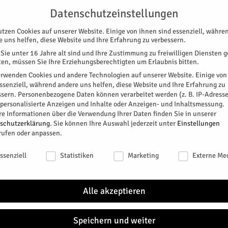
UNTERSTÜTZEN
KONTAKT
DATENSCHUTZ
IMPRESSUM
Datenschutzeinstellungen
utzen Cookies auf unserer Website. Einige von ihnen sind essenziell, währe
e uns helfen, diese Website und Ihre Erfahrung zu verbessern.
Sie unter 16 Jahre alt sind und Ihre Zustimmung zu freiwilligen Diensten 
en, müssen Sie Ihre Erziehungsberechtigten um Erlaubnis bitten.
erwenden Cookies und andere Technologien auf unserer Website. Einige von
essenziell, während andere uns helfen, diese Website und Ihre Erfahrung zu
ssern.
Personenbezogene Daten können verarbeitet werden (z. B. IP-Adresse
SPEZIAL
E-PAPER
KINO
GALERIE
TERM
r personalisierte Anzeigen und Inhalte oder Anzeigen- und Inhaltsmessung.
re Informationen über die Verwendung Ihrer Daten finden Sie in unserer
ainfektion
schutzerklärung
.
Sie können Ihre Auswahl jederzeit unter
Einstellungen
rufen oder anpassen.
oronainfektion
schutzeinstellungen
ssenziell
Statistiken
Marketing
Externe Me
 einer Corona-Infektion
Alle akzeptieren
Speichern und weiter
r