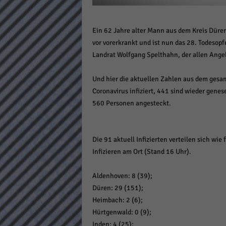
Daten
Ess
Ein 62 Jahre alter Mann aus dem Kreis Düren
Essen
vor vorerkrankt und ist nun das 28. Todesopfe
Funkt
Landrat Wolfgang Spelthahn, der allen Angeh
Stat
Und hier die aktuellen Zahlen aus dem gesam
Coronavirus infiziert, 441 sind wieder genes
Stati
560 Personen angesteckt.
wie u
Mar
Die 91 aktuell Infizierten verteilen sich wie
Infizieren am Ort (Stand 16 Uhr).
Marke
Werbu
Aldenhoven: 8 (39);
Düren: 29 (151);
Ext
Heimbach: 2 (6);
Hürtgenwald: 0 (9);
Inhal
Inden: 4 (25);
Wenn 