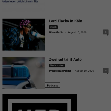
Lord Flacko in Köln
Musik
-
0
Oliver Garitz
August 10, 2026
Zweirad trifft Auto
Nachrichten
-
0
Pressestelle Polizei
August 10, 2026
Podcast