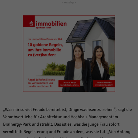
weitere Informationen anzeigen lassen und so nur bestimmte Cookies
- Anzeige -
auswählen.
Alle akzeptieren
Speichern und weiter
Zurück
Datenschutzeinstellungen
Essenziell (1)
Essenzielle Cookies ermöglichen grundlegende Funktionen und sind für die
einwandfreie Funktion der Website erforderlich.
Cookie-Informationen anzeigen
Sta
Statistiken (1)
Statistik Cookies erfassen Informationen anonym. Diese Informationen helfen
uns zu verstehen, wie unsere Besucher unsere Website nutzen.
Cookie-Informationen anzeigen
„Was mir so viel Freude bereitet ist, Dinge wachsen zu sehen“, sagt die
Mar
Marketing (1)
Verantwortliche für Architektur und Hochbau-Management im
Brainergy-Park und strahlt. Das ist es, was die junge Frau sofort
Marketing-Cookies werden von Drittanbietern oder Publishern verwendet,
vermittelt: Begeisterung und Freude an dem, was sie tut. „Von Anfang
um personalisierte Werbung anzuzeigen. Sie tun dies, indem sie Besucher