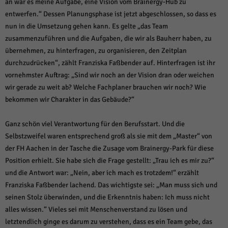
über Websites hinweg verfolgen.
an war es meine Aufgabe, eine Vision vom Brainergy-Hub zu
entwerfen.“ Dessen Planungsphase ist jetzt abgeschlossen, so dass es
Cookie-Informationen anzeigen
nun in die Umsetzung gehen kann. Es gelte „das Team
Ext
Externe Medien (6)
zusammenzuführen und die Aufgaben, die wir als Bauherr haben, zu
übernehmen, zu hinterfragen, zu organisieren, den Zeitplan
Inhalte von Videoplattformen und Social-Media-Plattformen werden
standardmäßig blockiert. Wenn Cookies von externen Medien akzeptiert
durchzudrücken“, zählt Franziska Faßbender auf. Hinterfragen ist ihr
werden, bedarf der Zugriff auf diese Inhalte keiner manuellen Einwilligung
vornehmster Auftrag: „Sind wir noch an der Vision dran oder weichen
mehr.
wir gerade zu weit ab? Welche Fachplaner brauchen wir noch? Wie
Cookie-Informationen anzeigen
bekommen wir Charakter in das Gebäude?“
Datenschutzerklärung
Impressum
powered by Borlabs Cookie
Ganz schön viel Verantwortung für den Berufsstart. Und die
Selbstzweifel waren entsprechend groß als sie mit dem „Master“ von
der FH Aachen in der Tasche die Zusage vom Brainergy-Park für diese
Position erhielt. Sie habe sich die Frage gestellt: „Trau ich es mir zu?“
und die Antwort war: „Nein, aber ich mach es trotzdem!“ erzählt
Franziska Faßbender lachend. Das wichtigste sei: „Man muss sich und
seinen Stolz überwinden, und die Erkenntnis haben: Ich muss nicht
alles wissen.“ Vieles sei mit Menschenverstand zu lösen und
letztendlich ginge es darum zu verstehen, dass es ein Team gebe, das