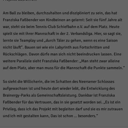
Am Ball zu bleiben, durchzuhalten und diszipliniert zu sein, das hat
Franziska Faßbender von Kindbeinen an gelernt: Seit sie fünf Jahre alt
war, steht sie beim Tennis-Club Schiefbahn e.V. auf dem Platz. Heute
spielt sie mit ihrer Mannschaft in der 2. Verbandsliga. Hier, so sagt sie,
lernte sie Teamplay und „durch Täler zu gehen, wenn es eine Saison
nicht läuft“. Bauen sei wie ein Labyrinth aus Fortschritten und
Rückschlägen. Davon dürfe man sich nicht beeindrucken lassen. Eine
weitere Parallele sieht Franziska Faßbender: „Man steht zwar alleine
auf dem Platz, aber man muss für die Mannschaft die Punkte sammeln.“
So sieht die Willicherin, die im Schatten des Neersener Schlosses
aufgewachsen ist und heute dort wieder lebt, die Entwicklung des
Brainergy-Parks als Gemeinschaftsleistung. Dankbar ist Franziska
Faßbender für das Vertrauen, das in sie gesetzt worden sei. „Es ist ein
Privileg, dass ich das Projekt mit begleiten darf und sie es mir zutrauen
und ich mit gestalten kann, Das ist schon … besonders.“