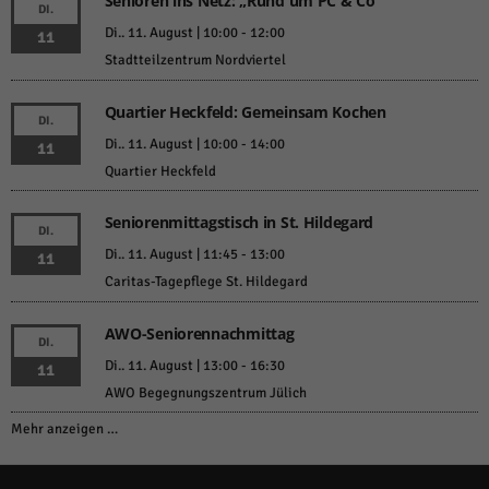
Senioren ins Netz: „Rund um PC & Co“
DI.
Di.. 11. August | 10:00
-
12:00
11
Stadtteilzentrum Nordviertel
Quartier Heckfeld: Gemeinsam Kochen
DI.
Di.. 11. August | 10:00
-
14:00
11
Quartier Heckfeld
Seniorenmittagstisch in St. Hildegard
DI.
Di.. 11. August | 11:45
-
13:00
11
Caritas-Tagepflege St. Hildegard
AWO-Seniorennachmittag
DI.
Di.. 11. August | 13:00
-
16:30
11
AWO Begegnungszentrum Jülich
Mehr anzeigen …