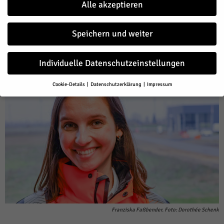
Klischee für eine Master of Arts in Architecture.
Alle akzeptieren
Von
Dorothée Schenk
-
März 8, 2023
686
0
Speichern und weiter
Facebook
Twitter
Individuelle Datenschutzeinstellungen
Cookie-Details
Datenschutzerklärung
Impressum
Datenschutzeinstellungen
Wenn Sie unter 16 Jahre alt sind und Ihre Zustimmung zu freiwilligen
Diensten geben möchten, müssen Sie Ihre Erziehungsberechtigten
um Erlaubnis bitten.
Wir verwenden Cookies und andere Technologien auf unserer Website.
Einige von ihnen sind essenziell, während andere uns helfen, diese
Website und Ihre Erfahrung zu verbessern.
Personenbezogene Daten
können verarbeitet werden (z. B. IP-Adressen), z. B. für personalisierte
Anzeigen und Inhalte oder Anzeigen- und Inhaltsmessung.
Weitere
Informationen über die Verwendung Ihrer Daten finden Sie in unserer
Datenschutzerklärung
.
Hier finden Sie eine Übersicht über alle verwendeten Cookies. Sie
Franziska Faßbender. Foto: Dorothée Schenk
können Ihre Einwilligung zu ganzen Kategorien geben oder sich