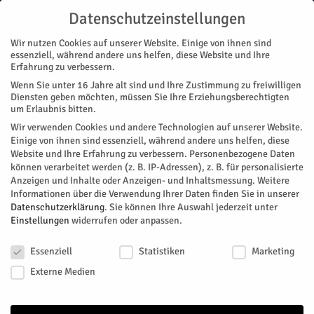
Datenschutzeinstellungen
Wir nutzen Cookies auf unserer Website. Einige von ihnen sind
essenziell, während andere uns helfen, diese Website und Ihre
Erfahrung zu verbessern.
Wenn Sie unter 16 Jahre alt sind und Ihre Zustimmung zu freiwilligen
Start
Stadtteile
Jülich
Mitgestalterin
Diensten geben möchten, müssen Sie Ihre Erziehungsberechtigten
STADTTEILE
JÜLICH
MAGAZIN
MENSCHEN
ZUKUNFT & WIRTSCHAFT
um Erlaubnis bitten.
Mitgestalterin
Wir verwenden Cookies und andere Technologien auf unserer Website.
Einige von ihnen sind essenziell, während andere uns helfen, diese
Website und Ihre Erfahrung zu verbessern.
Personenbezogene Daten
Am 1. März hat Franziska Faßbender noch mit der
können verarbeitet werden (z. B. IP-Adressen), z. B. für personalisierte
stellvertretenden Ministerpräsidentin Mona Neubaur auf dem
Anzeigen und Inhalte oder Anzeigen- und Inhaltsmessung.
Weitere
Podium gestanden, um den „
Spotlight Brainergy Hub
“ zu
Informationen über die Verwendung Ihrer Daten finden Sie in unserer
feiern. Einen Tag später steigt sie in ein Flugzeug nach Indien.
Datenschutzerklärung
.
Sie können Ihre Auswahl jederzeit unter
Einstellungen
widerrufen oder anpassen.
Der Plan: Das Taj Mahal sehen. Die 29-jährige erfüllt sich
einen Kindheitstraum. „Ich hatte von Lego eine
Datenschutzeinstellungen
Expeditionsserie“, erzählt sie lachend und seit sie das
Essenziell
Statistiken
Marketing
imposante Mausoleum am Südufer des Flusses Yamuna aus
Externe Medien
den kleinen Kunststoff-Steine nachgebaut hat, wollte sie es
besuchen. Ein Traum aus Lego, der Realität wird? Fast ein