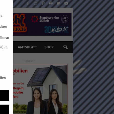
nd
geben
 ihnen
n), z.
INE
AMTSBLATT
SHOP
- Anzeige -
dien