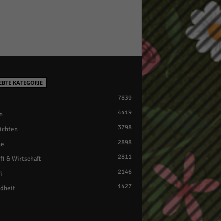
EBTE KATEGORIE
7839
4419
n
3798
ichten
2898
ne
2811
ft & Wirtschaft
2146
i
1427
dheit