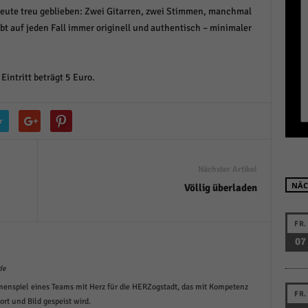
 heute treu geblieben: Zwei Gitarren, zwei Stimmen, manchmal
r manuellen Einwilligung mehr.
bt auf jeden Fall immer originell und authentisch – minimaler
Cookie-Informationen anzeigen
Datenschutzerklärung
Im
red by Borlabs Cookie
Eintritt beträgt 5 Euro.
r
Nächster Artikel
NÄC
Völlig überladen
FR.
07
de
menspiel eines Teams mit Herz für die HERZogstadt, das mit Kompetenz
FR.
t und Bild gespeist wird.