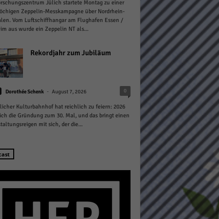
rschungszentrum Jülich startete Montag zu einer
öchigen Zeppelin-Messkampagne über Nordrhein-
len. Vom Luftschiffhangar am Flughafen Essen /
m aus wurde ein Zeppelin NT als...
Rekordjahr zum Jubiläum
Statistiken
-
0
hen,
Dorothée Schenk
August 7, 2026
licher Kulturbahnhof hat reichlich zu feiern: 2026
sich die Gründung zum 30. Mal, und das bringt einen
taltungsreigen mit sich, der die...
Marketing
rte
cast
Externe Medien
ert.