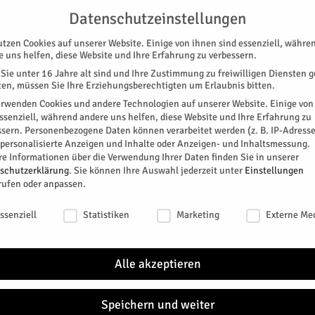
UNTERSTÜTZEN
KONTAKT
DATENSCHUTZ
IMPRESSUM
Datenschutzeinstellungen
utzen Cookies auf unserer Website. Einige von ihnen sind essenziell, währe
e uns helfen, diese Website und Ihre Erfahrung zu verbessern.
Sie unter 16 Jahre alt sind und Ihre Zustimmung zu freiwilligen Diensten 
en, müssen Sie Ihre Erziehungsberechtigten um Erlaubnis bitten.
erwenden Cookies und andere Technologien auf unserer Website. Einige von
essenziell, während andere uns helfen, diese Website und Ihre Erfahrung zu
ssern.
Personenbezogene Daten können verarbeitet werden (z. B. IP-Adresse
SPEZIAL
E-PAPER
KINO
GALERIE
TERM
r personalisierte Anzeigen und Inhalte oder Anzeigen- und Inhaltsmessung.
re Informationen über die Verwendung Ihrer Daten finden Sie in unserer
schutzerklärung
.
Sie können Ihre Auswahl jederzeit unter
Einstellungen
CHTEN
rufen oder anpassen.
l
schutzeinstellungen
ssenziell
Statistiken
Marketing
Externe Me
. Januar musikalisch das 18. NoiseLess Jahr. Sie
. Bereits dreimal hat das Duo aus Düren die NoiseLess
Alle akzeptieren
0
Speichern und weiter