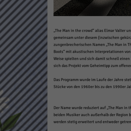
Daten
Ess
Essen
Funkt
„The Man in the crowd“ alias Elmar Valter u
gemeinsam unter diesem (inzwischen gekür
Stat
zungenbrecherischen Namen „The Man in The
Boots“ mit akustischen Interpretationen von 
Stati
Weise spielten und sich damit schnell einen
wie u
sich das Projekt vom Geheimtipp zum offen
Mar
Das Programm wurde im Laufe der Jahre ste
Stücke von den 1960er bis zu den 1990er Ja
Marke
Werbu
Der Name wurde reduziert auf „The Man in th
beiden Musiker auch außerhalb der Region b
Ext
werden stetig erweitert und entweder getren
Inhal
Wenn 