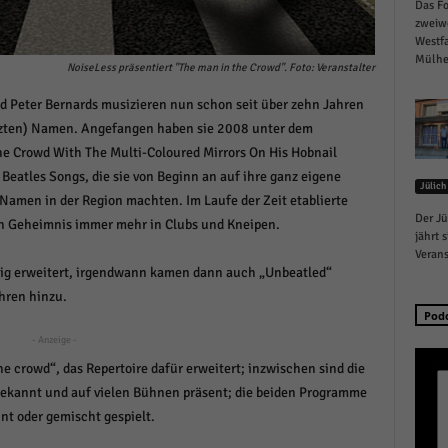
Das Fo
schutzeinstellungen
zweiw
enziell (1)
Westfa
Mülhei
zielle Cookies ermöglichen grundlegende Funktionen und sind für die einwandfreie
NoiseLess präsentiert "The man in the Crowd". Foto: Veranstalter
ion der Website erforderlich.
nd Peter Bernards musizieren nun schon seit über zehn Jahren
Cookie-Informationen anzeigen
zten) Namen. Angefangen haben sie 2008 unter dem
istiken (1)
 Crowd With The Multi-Coloured Mirrors On His Hobnail
Beatles Songs, die sie von Beginn an auf ihre ganz eigene
Jülich
stik Cookies erfassen Informationen anonym. Diese Informationen helfen uns zu verste
 Namen in der Region machten. Im Laufe der Zeit etablierte
nsere Besucher unsere Website nutzen.
Der Jü
en Geheimnis immer mehr in Clubs und Kneipen.
Cookie-Informationen anzeigen
jährt 
Verans
keting (1)
tig erweitert, irgendwann kamen dann auch „Unbeatled“
hren hinzu.
ting-Cookies werden von Drittanbietern oder Publishern verwendet, um personalisie
Pod
ng anzuzeigen. Sie tun dies, indem sie Besucher über Websites hinweg verfolgen.
- Anzeige -
Cookie-Informationen anzeigen
e crowd“, das Repertoire dafür erweitert; inzwischen sind die
ekannt und auf vielen Bühnen präsent; die beiden Programme
erne Medien (6)
nt oder gemischt gespielt.
te von Videoplattformen und Social-Media-Plattformen werden standardmäßig blocki
Cookies von externen Medien akzeptiert werden, bedarf der Zugriff auf diese Inhalte