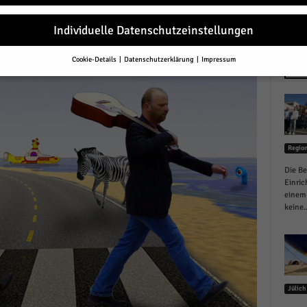
r
Individuelle Datenschutzeinstellungen
Cookie-Details
Datenschutzerklärung
Impressum
Datenschutzeinstellungen
NEU
Sie unter 16 Jahre alt sind und Ihre Zustimmung zu freiwilligen Diensten 
en, müssen Sie Ihre Erziehungsberechtigten um Erlaubnis bitten.
erwenden Cookies und andere Technologien auf unserer Website. Einige von
essenziell, während andere uns helfen, diese Website und Ihre Erfahrung zu
Regio
ssern.
Personenbezogene Daten können verarbeitet werden (z. B. IP-Adresse
r personalisierte Anzeigen und Inhalte oder Anzeigen- und Inhaltsmessung.
Die Be
re Informationen über die Verwendung Ihrer Daten finden Sie in unserer
Einric
schutzerklärung
.
einem 
finden Sie eine Übersicht über alle verwendeten Cookies. Sie können Ihre
keine..
lligung zu ganzen Kategorien geben oder sich weitere Informationen anzei
n und so nur bestimmte Cookies auswählen.
le akzeptieren
Jülich
eichern und weiter