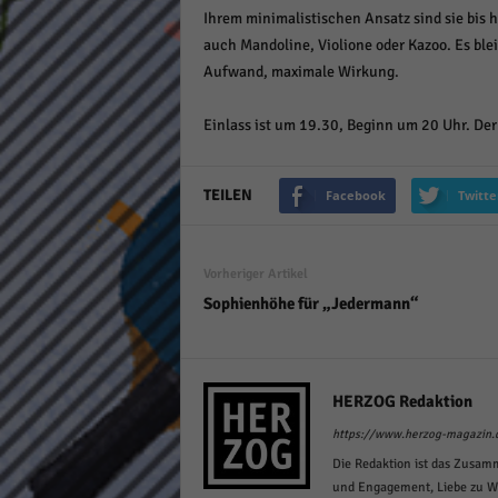
Ihrem minimalistischen Ansatz sind sie bis
keine
auch Mandoline, Violione oder Kazoo. Es blei
Aufwand, maximale Wirkung.
powe
Einlass ist um 19.30, Beginn um 20 Uhr. Der 
TEILEN
Facebook
Twitte
Vorheriger Artikel
Sophienhöhe für „Jedermann“
HERZOG Redaktion
https://www.herzog-magazin.
Die Redaktion ist das Zusam
und Engagement, Liebe zu Wor