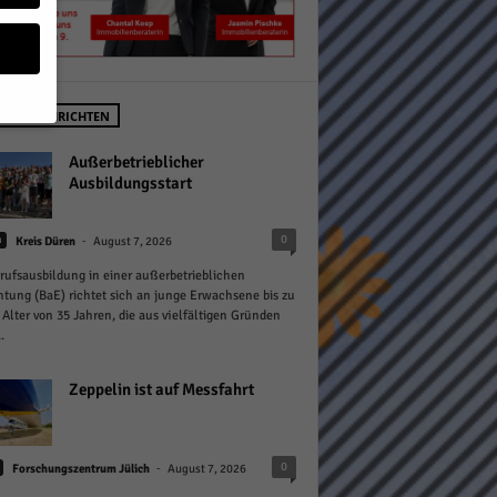
STE NACHRICHTEN
geben
Außerbetrieblicher
Ausbildungsstart
 ihnen
-
0
n
Kreis Düren
August 7, 2026
n), z.
rufsausbildung in einer außerbetrieblichen
htung (BaE) richtet sich an junge Erwachsene bis zu
Alter von 35 Jahren, die aus vielfältigen Gründen
.
gen
Zeppelin ist auf Messfahrt
Zurück
-
0
Forschungszentrum Jülich
August 7, 2026