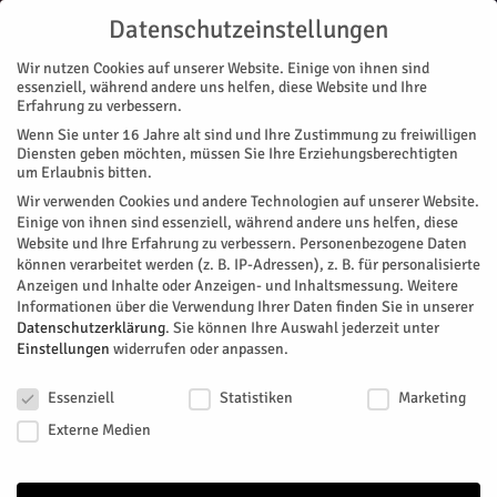
Datenschutzeinstellungen
Wir nutzen Cookies auf unserer Website. Einige von ihnen sind
essenziell, während andere uns helfen, diese Website und Ihre
Erfahrung zu verbessern.
Wenn Sie unter 16 Jahre alt sind und Ihre Zustimmung zu freiwilligen
Start
Magazin
Rat & Recht
Wer met de möpp lööf…
Diensten geben möchten, müssen Sie Ihre Erziehungsberechtigten
MAGAZIN
RAT & RECHT
um Erlaubnis bitten.
Wer met de möpp lööf…
Wir verwenden Cookies und andere Technologien auf unserer Website.
Einige von ihnen sind essenziell, während andere uns helfen, diese
Website und Ihre Erfahrung zu verbessern.
Personenbezogene Daten
…moss met de möpp verzäll maache. Aber bitte nicht zu viel
können verarbeitet werden (z. B. IP-Adressen), z. B. für personalisierte
mit dem Möpp Verzäll machen und sich dabei allzu sehr
Anzeigen und Inhalte oder Anzeigen- und Inhaltsmessung.
Weitere
ablenken lassen…
Informationen über die Verwendung Ihrer Daten finden Sie in unserer
Datenschutzerklärung
.
Sie können Ihre Auswahl jederzeit unter
Von
Michael Lingnau
-
Mai 1, 2023
254
0
Einstellungen
widerrufen oder anpassen.
Datenschutzeinstellungen
Facebook
Twitter
Essenziell
Statistiken
Marketing
Externe Medien