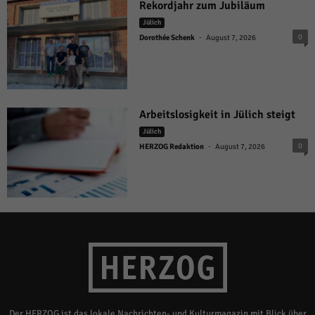
Rekordjahr zum Jubiläum
Jülich
-
0
Dorothée Schenk
August 7, 2026
Arbeitslosigkeit in Jülich steigt
Jülich
-
0
HERZOG Redaktion
August 7, 2026
Der HERZOG ist das lokale Nachrichten- und Kulturmagazin mit Blick über