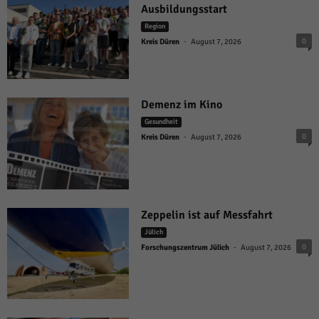
Ausbildungsstart
Region
-
0
Kreis Düren
August 7, 2026
Demenz im Kino
Gesundheit
-
0
Kreis Düren
August 7, 2026
Zeppelin ist auf Messfahrt
Jülich
-
0
Forschungszentrum Jülich
August 7, 2026