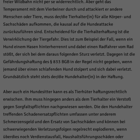
über Websites hinweg verfolgen.
freier Wildbahn nicht per se widerrechtlich. Aber geht das
Temperament mit dem Vierbeiner durch und attackiert er andere
Cookie-Informationen anzeigen
Menschen oder Tiere, muss der/die Tierhalter(in) für alle Körper- und
Ext
Externe Medien (6)
Sachschäden aufkommen, die kausal auf die Hundeattacke
zurückzuführen sind. Entscheidend für die Tierhalterhaftung ist die
Inhalte von Videoplattformen und Social-Media-Plattformen werden
standardmäßig blockiert. Wenn Cookies von externen Medien akzeptiert
Verwirklichung der Tiergefahr. Dies ist zum Beispiel der Fall, wenn ein
werden, bedarf der Zugriff auf diese Inhalte keiner manuellen Einwilligung
Hund einem Hasen hinterherrennt und dabei einen Radfahrer vom Rad
mehr.
stößt, der sich bei dem daraus folgenden Sturz verletzt. Dagegen ist die
Cookie-Informationen anzeigen
Gefährdungshaftung des § 833 BGB in der Regel nicht gegeben, wenn
Datenschutzerklärung
Impressum
powered by Borlabs Cookie
jemand über einen schlafenden Hund stolpert und sich dabei verletzt.
Grundsätzlich steht stets der/die Hundehalter(in) in der Haftung.
Aber auch ein Hundesitter kann es als Tierhüter haftungsrechtlich
erwischen. Ihm muss hingegen anders als dem Tierhalter ein Verstoß
gegen Sorgfaltspflichten nachgewiesen werden. Die den Hundehalter
treffenden Schadenersatzpflichten umfassen unter anderem
Schmerzensgeld und den Ersatz von Sachschäden und können bei
schwerwiegenden Verletzungsfolgen regelrecht explodieren, wenn
überdies noch Verdienstausfall, Haushaltsführungsschäden oder