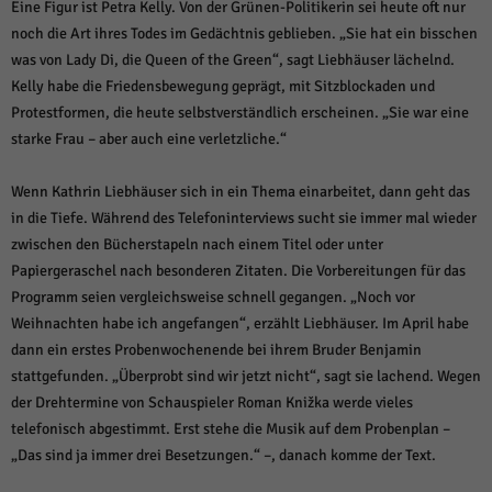
Eine Figur ist Petra Kelly. Von der Grünen-Politikerin sei heute oft nur
noch die Art ihres Todes im Gedächtnis geblieben. „Sie hat ein bisschen
was von Lady Di, die Queen of the Green“, sagt Liebhäuser lächelnd.
Kelly habe die Friedensbewegung geprägt, mit Sitzblockaden und
Protestformen, die heute selbstverständlich erscheinen. „Sie war eine
starke Frau – aber auch eine verletzliche.“
Wenn Kathrin Liebhäuser sich in ein Thema einarbeitet, dann geht das
in die Tiefe. Während des Telefoninterviews sucht sie immer mal wieder
zwischen den Bücherstapeln nach einem Titel oder unter
Papiergeraschel nach besonderen Zitaten. Die Vorbereitungen für das
Programm seien vergleichsweise schnell gegangen. „Noch vor
Weihnachten habe ich angefangen“, erzählt Liebhäuser. Im April habe
dann ein erstes Probenwochenende bei ihrem Bruder Benjamin
stattgefunden. „Überprobt sind wir jetzt nicht“, sagt sie lachend. Wegen
der Drehtermine von Schauspieler Roman Knižka werde vieles
telefonisch abgestimmt. Erst stehe die Musik auf dem Probenplan –
„Das sind ja immer drei Besetzungen.“ –, danach komme der Text.