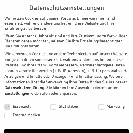
Datenschutzeinstellungen
Wir nutzen Cookies auf unserer Website. Einige von ihnen sind
essenziell, während andere uns helfen, diese Website und Ihre
Erfahrung zu verbessern.
Wenn Sie unter 16 Jahre alt sind und Ihre Zustimmung zu freiwilligen
Start
Stadtteile
Jülich
„True Crime“ ohne Voyeurismus
Diensten geben möchten, müssen Sie Ihre Erziehungsberechtigten
STADTTEILE
JÜLICH
MAGAZIN
THEATER
um Erlaubnis bitten.
„True Crime“ ohne Voyeurismus
Wir verwenden Cookies und andere Technologien auf unserer Website.
Einige von ihnen sind essenziell, während andere uns helfen, diese
Website und Ihre Erfahrung zu verbessern.
Personenbezogene Daten
Weil in Jülich nach Aussage von Ensemble-Leiter Benjamin
können verarbeitet werden (z. B. IP-Adressen), z. B. für personalisierte
Comparot ein so gutes Publikum ist, werden hier seit Jahren
Anzeigen und Inhalte oder Anzeigen- und Inhaltsmessung.
Weitere
die Premieren der neuen Programme von Opus45 gefeiert.
Informationen über die Verwendung Ihrer Daten finden Sie in unserer
„True Crime“ heißt es diesmal. Zum ersten Mal auf der Bühne
Datenschutzerklärung
.
Sie können Ihre Auswahl jederzeit unter
Einstellungen
widerrufen oder anpassen.
ist es morgen – aber diesmal in Zweibrücken. „Hier ist dann
die B-Premiere“, sagt Kathrin Liebhäuser lächelnd,
Datenschutzeinstellungen
Dramaturgin von Opus45 und Schwester des Ensemble-
Essenziell
Statistiken
Marketing
Leiters. Was die Gäste in der Schlosskapelle der Zitadelle um
Externe Medien
18 Uhr am Montag, 1. Juni, erwartet, hat Liebhäuser im
Gespräch mit dem HERZOG erzählt.