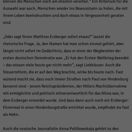
können die Menschen noch am ehesten verorten.“ Ein Kriterium für die
Auswahl war auch, Menschen wieder ins Bewusstsein zu holen, die mit
ihrem Leben beeindruckten und doch etwas in Vergessenheit geraten
sind.
„Oder sagt Ihnen Matthias Erzberger sofort etwas?“ lautet die
rhetorische Frage. Ja, den Namen hat man schon einmal gehört, aber
längst nicht sofort im Gedächtnis, dass er einer der Wegbereiter der
ersten deutschen Demokratie war. „Er hat den Ersten Weltkrieg beendet
– das wissen viele heute gar nicht mehr“, sagt Liebhäuser. Auch die
Steuerreform, die er auf den Weg brachte, wirke bis heute nach. Fast
wütend macht sie, dass noch immer Straßen nach Paul von Hindenburg
benannt sind – jenem Reichspräsidenten, der Hitlers Machtübernahme
mit ermöglichte und politisch mitverantwortlich für das Klima war, in
dem Erzberger ermordet wurde. Und dass dann auch noch ein Erzberger-
Ehrenmal in einer Hindenburgstraße errichtet wurde, empfindet sie fast
als Hohn.
Auch die russische Journalistin Anna Politkowskaja gehört zu den