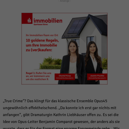
weitere Informationen anzeigen lassen und so nur bestimmte Cookies
- Anzeige -
auswählen.
Alle akzeptieren
Speichern und weiter
Zurück
Datenschutzeinstellungen
Essenziell (1)
Essenzielle Cookies ermöglichen grundlegende Funktionen und sind für die
einwandfreie Funktion der Website erforderlich.
Cookie-Informationen anzeigen
Sta
Statistiken (1)
Statistik Cookies erfassen Informationen anonym. Diese Informationen helfen
uns zu verstehen, wie unsere Besucher unsere Website nutzen.
Cookie-Informationen anzeigen
„True Crime“? Das klingt für das klassische Ensemble Opus45
ungewöhnlich effektheischend. „Da konnte ich erst gar nichts mit
Mar
Marketing (1)
anfangen“, gibt Dramaturgin Kathrin Liebhäuser offen zu. Es sei die
Marketing-Cookies werden von Drittanbietern oder Publishern verwendet,
Idee von Opus-Leiter Benjamin Comparot gewesen, der anders als sie
um personalisierte Werbung anzuzeigen. Sie tun dies, indem sie Besucher
wusste, dass es für das Format eine enorme Fangemeinde gebe. „Wir