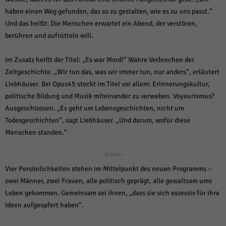
über Websites hinweg verfolgen.
haben einen Weg gefunden, das so zu gestalten, wie es zu uns passt.“
Cookie-Informationen anzeigen
Und das heißt: Die Menschen erwartet ein Abend, der verstören,
Ext
Externe Medien (6)
berühren und aufrütteln will.
Inhalte von Videoplattformen und Social-Media-Plattformen werden
Im Zusatz heißt der Titel: „Es war Mord!“ Wahre Verbrechen der
standardmäßig blockiert. Wenn Cookies von externen Medien akzeptiert
werden, bedarf der Zugriff auf diese Inhalte keiner manuellen Einwilligung
Zeitgeschichte. „Wir tun das, was wir immer tun, nur anders“, erläutert
mehr.
Liebhäuser. Bei Opus45 steckt im Titel vor allem: Erinnerungskultur,
Cookie-Informationen anzeigen
politische Bildung und Musik miteinander zu verweben. Voyeurismus?
Ausgeschlossen. „Es geht um Lebensgeschichten, nicht um
Datenschutzerklärung
Impressum
powered by Borlabs Cookie
Todesgeschichten“, sagt Liebhäuser. „Und darum, wofür diese
Menschen standen.“
- Anzeige -
Vier Persönlichkeiten stehen im Mittelpunkt des neuen Programms –
zwei Männer, zwei Frauen, alle politisch geprägt, alle gewaltsam ums
Leben gekommen. Gemeinsam sei ihnen, „dass sie sich exzessiv für ihre
Ideen aufgeopfert haben“.