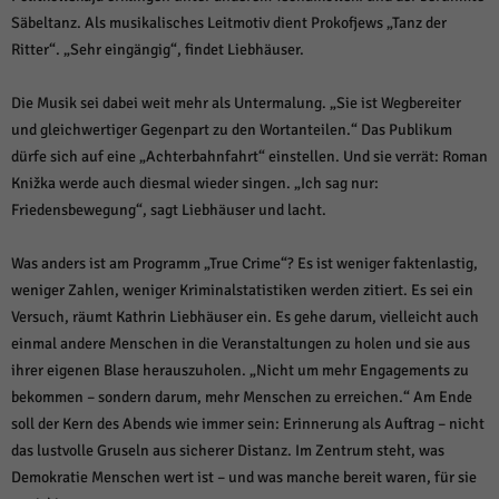
Säbeltanz. Als musikalisches Leitmotiv dient Prokofjews „Tanz der
Ritter“. „Sehr eingängig“, findet Liebhäuser.
Die Musik sei dabei weit mehr als Untermalung. „Sie ist Wegbereiter
und gleichwertiger Gegenpart zu den Wortanteilen.“ Das Publikum
dürfe sich auf eine „Achterbahnfahrt“ einstellen. Und sie verrät: Roman
Knižka werde auch diesmal wieder singen. „Ich sag nur:
Friedensbewegung“, sagt Liebhäuser und lacht.
Was anders ist am Programm „True Crime“? Es ist weniger faktenlastig,
weniger Zahlen, weniger Kriminalstatistiken werden zitiert. Es sei ein
Versuch, räumt Kathrin Liebhäuser ein. Es gehe darum, vielleicht auch
einmal andere Menschen in die Veranstaltungen zu holen und sie aus
ihrer eigenen Blase herauszuholen. „Nicht um mehr Engagements zu
bekommen – sondern darum, mehr Menschen zu erreichen.“ Am Ende
soll der Kern des Abends wie immer sein: Erinnerung als Auftrag – nicht
das lustvolle Gruseln aus sicherer Distanz. Im Zentrum steht, was
Demokratie Menschen wert ist – und was manche bereit waren, für sie