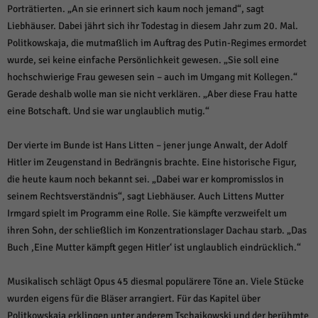
Porträtierten. „An sie erinnert sich kaum noch jemand“, sagt
Liebhäuser. Dabei jährt sich ihr Todestag in diesem Jahr zum 20. Mal.
Politkowskaja, die mutmaßlich im Auftrag des Putin-Regimes ermordet
wurde, sei keine einfache Persönlichkeit gewesen. „Sie soll eine
hochschwierige Frau gewesen sein – auch im Umgang mit Kollegen.“
Gerade deshalb wolle man sie nicht verklären. „Aber diese Frau hatte
eine Botschaft. Und sie war unglaublich mutig.“
Der vierte im Bunde ist Hans Litten – jener junge Anwalt, der Adolf
Hitler im Zeugenstand in Bedrängnis brachte. Eine historische Figur,
die heute kaum noch bekannt sei. „Dabei war er kompromisslos in
seinem Rechtsverständnis“, sagt Liebhäuser. Auch Littens Mutter
Irmgard spielt im Programm eine Rolle. Sie kämpfte verzweifelt um
ihren Sohn, der schließlich im Konzentrationslager Dachau starb. „Das
Buch ,Eine Mutter kämpft gegen Hitler‘ ist unglaublich eindrücklich.“
Musikalisch schlägt Opus 45 diesmal populärere Töne an. Viele Stücke
wurden eigens für die Bläser arrangiert. Für das Kapitel über
Politkowskaja erklingen unter anderem Tschaikowski und der berühmte