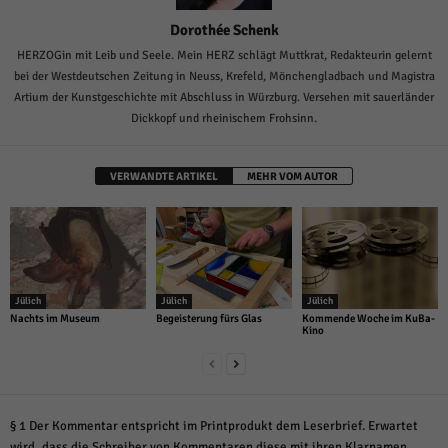
Dorothée Schenk
HERZOGin mit Leib und Seele. Mein HERZ schlägt Muttkrat, Redakteurin gelernt
bei der Westdeutschen Zeitung in Neuss, Krefeld, Mönchengladbach und Magistra
Artium der Kunstgeschichte mit Abschluss in Würzburg. Versehen mit sauerländer
Dickkopf und rheinischem Frohsinn.
VERWANDTE ARTIKEL
MEHR VOM AUTOR
Jülich
Jülich
Jülich
Nachts im Museum
Begeisterung fürs Glas
Kommende Woche im KuBa-
Kino
§ 1 Der Kommentar entspricht im Printprodukt dem Leserbrief. Erwartet
wird, dass die Schreiber von Kommentaren diese mit ihren Klarnamen