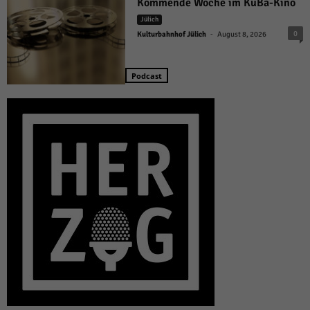
Kommende Woche im KuBa-Kino
Jülich
-
0
Kulturbahnhof Jülich
August 8, 2026
Podcast