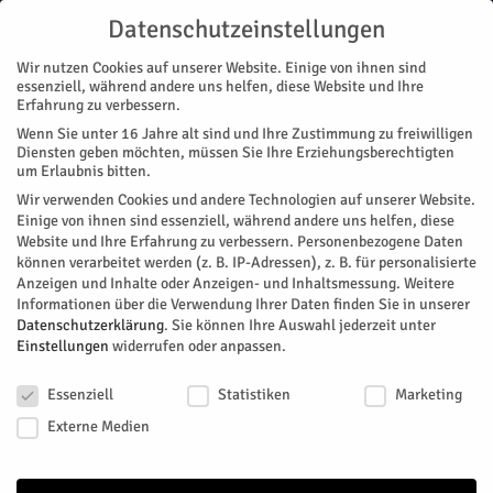
Datenschutzeinstellungen
Wir nutzen Cookies auf unserer Website. Einige von ihnen sind
essenziell, während andere uns helfen, diese Website und Ihre
Erfahrung zu verbessern.
Wenn Sie unter 16 Jahre alt sind und Ihre Zustimmung zu freiwilligen
Start
Magazin
Titelstory
Gelegenheit macht Liebe
Diensten geben möchten, müssen Sie Ihre Erziehungsberechtigten
MAGAZIN
TITELSTORY
um Erlaubnis bitten.
Gelegenheit macht Liebe
Wir verwenden Cookies und andere Technologien auf unserer Website.
Einige von ihnen sind essenziell, während andere uns helfen, diese
Website und Ihre Erfahrung zu verbessern.
Personenbezogene Daten
oder heiter weiter...
können verarbeitet werden (z. B. IP-Adressen), z. B. für personalisierte
Anzeigen und Inhalte oder Anzeigen- und Inhaltsmessung.
Weitere
Von
Christoph Klemens
-
November 23, 2016
164
0
Informationen über die Verwendung Ihrer Daten finden Sie in unserer
Datenschutzerklärung
.
Sie können Ihre Auswahl jederzeit unter
Facebook
Twitter
Einstellungen
widerrufen oder anpassen.
Datenschutzeinstellungen
Essenziell
Statistiken
Marketing
Externe Medien