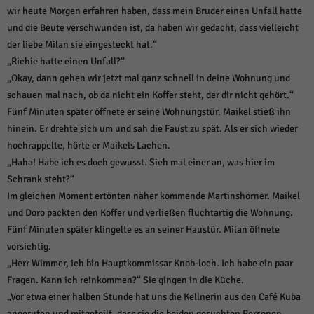
wir heute Morgen erfahren haben, dass mein Bruder einen Unfall hatte
und die Beute verschwunden ist, da haben wir gedacht, dass vielleicht
der liebe Milan sie eingesteckt hat.“
„Richie hatte einen Unfall?“
„Okay, dann gehen wir jetzt mal ganz schnell in deine Wohnung und
schauen mal nach, ob da nicht ein Koffer steht, der dir nicht gehört.“
Fünf Minuten später öffnete er seine Wohnungstür. Maikel stieß ihn
hinein. Er drehte sich um und sah die Faust zu spät. Als er sich wieder
hochrappelte, hörte er Maikels Lachen.
„Haha! Habe ich es doch gewusst. Sieh mal einer an, was hier im
Schrank steht?“
Im gleichen Moment ertönten näher kommende Martinshörner. Maikel
und Doro packten den Koffer und verließen fluchtartig die Wohnung.
Fünf Minuten später klingelte es an seiner Haustür. Milan öffnete
vorsichtig.
„Herr Wimmer, ich bin Hauptkommissar Knob-loch. Ich habe ein paar
Fragen. Kann ich reinkommen?“ Sie gingen in die Küche.
„Vor etwa einer halben Stunde hat uns die Kellnerin aus den Café Kuba
angerufen und mitgeteilt, dass sie die beiden gesuchten Personen