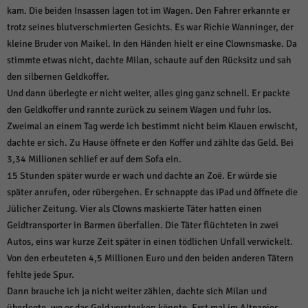
kam. Die beiden Insassen lagen tot im Wagen. Den Fahrer erkannte er
trotz seines blutverschmierten Gesichts. Es war Richie Wanninger, der
kleine Bruder von Maikel. In den Händen hielt er eine Clownsmaske. Da
stimmte etwas nicht, dachte Milan, schaute auf den Rücksitz und sah
den silbernen Geldkoffer.
Und dann überlegte er nicht weiter, alles ging ganz schnell. Er packte
den Geldkoffer und rannte zurück zu seinem Wagen und fuhr los.
Zweimal an einem Tag werde ich bestimmt nicht beim Klauen erwischt,
dachte er sich. Zu Hause öffnete er den Koffer und zählte das Geld. Bei
3,34 Millionen schlief er auf dem Sofa ein.
15 Stunden später wurde er wach und dachte an Zoë. Er würde sie
später anrufen, oder rübergehen. Er schnappte das iPad und öffnete die
Jülicher Zeitung. Vier als Clowns maskierte Täter hatten einen
Geldtransporter in Barmen überfallen. Die Täter flüchteten in zwei
Autos, eins war kurze Zeit später in einen tödlichen Unfall verwickelt.
Von den erbeuteten 4,5 Millionen Euro und den beiden anderen Tätern
fehlte jede Spur.
Dann brauche ich ja nicht weiter zählen, dachte sich Milan und
überlegte, wo er das Geld verstecken könnte. Erst mal im Altpapier,