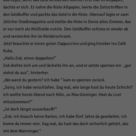
dachte er sich. Er nahm die Kiste Altpapier, leerte die Zeitschriften in
den Geldkoffer und packte das Geld in die Kiste. Obenauf legte er zwei
Jülicher Stadtmagazine und stellte die Kiste in Doros altes Zimmer, das
er nur noch als Müllhalde nutzte. Den Geldkoffer schloss er wieder ab
und versteckte ihn im Kleiderschrank.
Jetzt brauchte er einen guten Cappuccino und ging hinüber ins Café
Kuba.
„Hallo Zoë, einen doppelten!“
Zoë drehte sich um und lächelte ihn an, und er setzte spontan ein „gut
siehst du aus“, hinterher.
„Wo warst du gestern? Ich habe “ kam es spontan zurück.
„Sorry, ich habe verschlafen. Sag mal, wie lange hast du heute Schicht?
Ich wollte heute Abend nach Köln, zu Max Giesinger. Hast du Lust
mitzukommen?“
„Ist doch längst ausverkauft?“
„Zoë, ich brauch keine Karten, ich habe fünf Jahre da gearbeitet, ich
komm da immer rein. Sag mal, du hast das doch sicherlich gehört, das
mit dem Wanninger.“