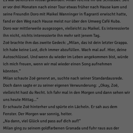
über Websites hinweg verfolgen.
er vor drei Monaten nach einer Tour etwas früher nach Hause kam und
Cookie-Informationen anzeigen
seine Freundin Doro mit Maikel Wanninger in flagranti erwischt hatte,
Ext
Externe Medien (6)
fand er den Weg nach Hause meist nur über den Umweg Café Kuba.
Doro war mittlerweile ausgezogen, vielleicht zu Maikel. Es interessierte
Inhalte von Videoplattformen und Social-Media-Plattformen werden
ihn nicht, nichts interessierte ihn mehr seit jenem Tag.
standardmäßig blockiert. Wenn Cookies von externen Medien akzeptiert
werden, bedarf der Zugriff auf diese Inhalte keiner manuellen Einwilligung
Zoë brachte ihm das zweite Gedeck: „Milan, das ist dein letzter Grappa.
mehr.
Ich habe keine Lust, dich immer abzufüllen. Wach mal auf. Hier, deine
Cookie-Informationen anzeigen
Autoschlüssel. Und wenn du wieder im Leben angekommen bist, würde
ich mich freuen, wenn wir mal wieder einen Song aufnehmen
Datenschutzerklärung
Impressum
powered by Borlabs Cookie
könnten.“
Milan schaute Zoë genervt an, suchte nach seiner Standardausrede.
Doch dann sagte er zu seiner eigenen Verwunderung: „Okay, Zoë,
vielleicht hast du Recht. Ich fahr mal in den Morgen und dann sehen wir
uns heute Mittag…“
Er schaute Zoë hinterher und spürte ein Lächeln. Er sah aus dem
Fenster. Der Morgen war sonnig, heiter.
„Na dann, viel Glück und pass auf dich auf!“
Milan ging zu seinem goldfarbenen Granada und fuhr raus aus der