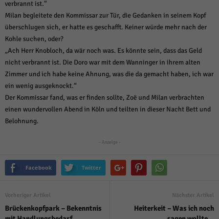
verbrannt ist.“
Milan begleitete den Kommissar zur Tür, die Gedanken in seinem Kopf
überschlugen sich, er hatte es geschafft. Keiner würde mehr nach der
Kohle suchen, oder?
„Ach Herr Knobloch, da wär noch was. Es könnte sein, dass das Geld
nicht verbrannt ist. Die Doro war mit dem Wanninger in ihrem alten
Zimmer und ich habe keine Ahnung, was die da gemacht haben, ich war
ein wenig ausgeknockt.“
Der Kommissar fand, was er finden sollte, Zoë und Milan verbrachten
einen wundervollen Abend in Köln und teilten in dieser Nacht Bett und
Belohnung.
- Anzeige -
Facebook
Twitter
Vorheriger Artikel
Nächster Artikel
Brückenkopfpark – Bekenntnis
Heiterkeit – Was ich noch
mit Handlungsbedarf
sagen wollte…