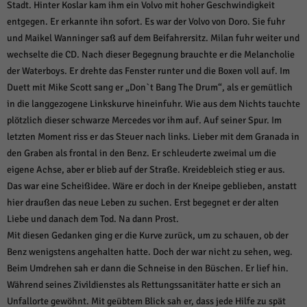
Stadt. Hinter Koslar kam ihm ein Volvo mit hoher Geschwindigkeit
entgegen. Er erkannte ihn sofort. Es war der Volvo von Doro. Sie fuhr
und Maikel Wanninger saß auf dem Beifahrersitz. Milan fuhr weiter und
wechselte die CD. Nach dieser Begegnung brauchte er die Melancholie
der Waterboys. Er drehte das Fenster runter und die Boxen voll auf. Im
Duett mit Mike Scott sang er „Don`t Bang The Drum“, als er gemütlich
in die langgezogene Linkskurve hineinfuhr. Wie aus dem Nichts tauchte
plötzlich dieser schwarze Mercedes vor ihm auf. Auf seiner Spur. Im
letzten Moment riss er das Steuer nach links. Lieber mit dem Granada in
den Graben als frontal in den Benz. Er schleuderte zweimal um die
eigene Achse, aber er blieb auf der Straße. Kreidebleich stieg er aus.
Das war eine Scheißidee. Wäre er doch in der Kneipe geblieben, anstatt
hier draußen das neue Leben zu suchen. Erst begegnet er der alten
Liebe und danach dem Tod. Na dann Prost.
Mit diesen Gedanken ging er die Kurve zurück, um zu schauen, ob der
Benz wenigstens angehalten hatte. Doch der war nicht zu sehen, weg.
Beim Umdrehen sah er dann die Schneise in den Büschen. Er lief hin.
Während seines Zivildienstes als Rettungssanitäter hatte er sich an
Unfallorte gewöhnt. Mit geübtem Blick sah er, dass jede Hilfe zu spät