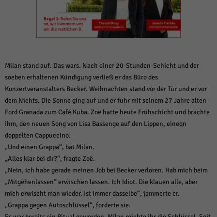
weitere Informationen anzeigen lassen und so nur bestimmte Cookies
auswählen.
Alle akzeptieren
Speichern und weiter
Zurück
Datenschutzeinstellungen
Milan stand auf. Das wars. Nach einer 20-Stunden-Schicht und der
Essenziell (1)
soeben erhaltenen Kündigung verließ er das Büro des
Essenzielle Cookies ermöglichen grundlegende Funktionen und sind für die
Konzertveranstalters Becker. Weihnachten stand vor der Tür und er vor
einwandfreie Funktion der Website erforderlich.
dem Nichts. Die Sonne ging auf und er fuhr mit seinem 27 Jahre alten
Cookie-Informationen anzeigen
Ford Granada zum Café Kuba. Zoë hatte heute Frühschicht und brachte
ihm, den neuen Song von Lisa Bassenge auf den Lippen, eineqn
Sta
Statistiken (1)
doppelten Cappuccino.
Statistik Cookies erfassen Informationen anonym. Diese Informationen helfen
„Und einen Grappa“, bat Milan.
uns zu verstehen, wie unsere Besucher unsere Website nutzen.
„Alles klar bei dir?“, fragte Zoë.
Cookie-Informationen anzeigen
„Nein, ich habe gerade meinen Job bei Becker verloren. Hab mich beim
„Mitgehenlassen“ erwischen lassen. Ich Idiot. Die klauen alle, aber
Mar
Marketing (1)
mich erwischt man wieder. Ist immer dasselbe“, jammerte er.
Marketing-Cookies werden von Drittanbietern oder Publishern verwendet,
„Grappa gegen Autoschlüssel“, forderte sie.
um personalisierte Werbung anzuzeigen. Sie tun dies, indem sie Besucher
Es war bereits ein Ritual geworden. Milan reichte ihr die Schlüssel. Seit