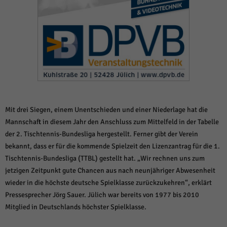
weitere Informationen anzeigen lassen und so nur bestimmte Cookies
auswählen.
Alle akzeptieren
Speichern und weiter
Zurück
Datenschutzeinstellungen
Essenziell (1)
Essenzielle Cookies ermöglichen grundlegende Funktionen und sind für die
einwandfreie Funktion der Website erforderlich.
Mit drei Siegen, einem Unentschieden und einer Niederlage hat die
Cookie-Informationen anzeigen
Mannschaft in diesem Jahr den Anschluss zum Mittelfeld in der Tabelle
Sta
Statistiken (1)
der 2. Tischtennis-Bundesliga hergestellt. Ferner gibt der Verein
bekannt, dass er für die kommende Spielzeit den Lizenzantrag für die 1.
Statistik Cookies erfassen Informationen anonym. Diese Informationen helfen
uns zu verstehen, wie unsere Besucher unsere Website nutzen.
Tischtennis-Bundesliga (TTBL) gestellt hat. „Wir rechnen uns zum
jetzigen Zeitpunkt gute Chancen aus nach neunjähriger Abwesenheit
Cookie-Informationen anzeigen
wieder in die höchste deutsche Spielklasse zurückzukehren“, erklärt
Mar
Marketing (1)
Pressesprecher Jörg Sauer. Jülich war bereits von 1977 bis 2010
Mitglied in Deutschlands höchster Spielklasse.
Marketing-Cookies werden von Drittanbietern oder Publishern verwendet,
um personalisierte Werbung anzuzeigen. Sie tun dies, indem sie Besucher