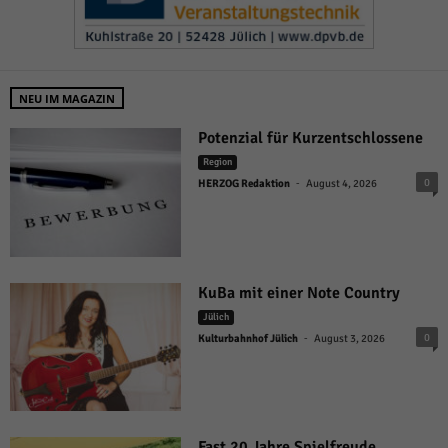
NEU IM MAGAZIN
Potenzial für Kurzentschlossene
Region
-
0
HERZOG Redaktion
August 4, 2026
KuBa mit einer Note Country
Jülich
-
0
Kulturbahnhof Jülich
August 3, 2026
Fast 20 Jahre Spielfreude