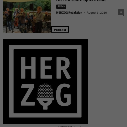
Jülich
-
0
HERZOG Redaktion
August 3, 2026
Podcast