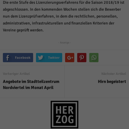
über Websites hinweg verfolgen.
Die erste Stufe des Lizenzierungsverfahrens für die Saison 2018/19 ist
Cookie-Informationen anzeigen
abgeschlossen. In den kommenden Wochen stellen sich die Bewerber
nun dem Lizenzprüfverfahren, in dem die rechtlichen, personellen,
Ext
Externe Medien (6)
administrativen, infrastrukturellen und finanziellen Kriterien der
Vereine geprüft werden.
Inhalte von Videoplattformen und Social-Media-Plattformen werden
standardmäßig blockiert. Wenn Cookies von externen Medien akzeptiert
werden, bedarf der Zugriff auf diese Inhalte keiner manuellen Einwilligung
- Anzeige -
mehr.
Cookie-Informationen anzeigen
Facebook
Twitter
Datenschutzerklärung
Impressum
powered by Borlabs Cookie
Vorheriger Artikel
Nächster Artikel
Angebote im Stadtteilzentrum
Hirn begeistert
Nordviertel im Monat April