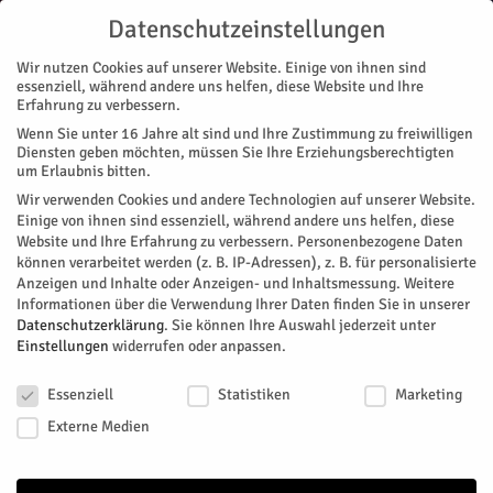
Datenschutzeinstellungen
Wir nutzen Cookies auf unserer Website. Einige von ihnen sind
essenziell, während andere uns helfen, diese Website und Ihre
Erfahrung zu verbessern.
Wenn Sie unter 16 Jahre alt sind und Ihre Zustimmung zu freiwilligen
Start
Magazin
Vereine
Lizenzantrag für die 1. Bundesliga gestellt
Diensten geben möchten, müssen Sie Ihre Erziehungsberechtigten
MAGAZIN
VEREINE
VORAB
um Erlaubnis bitten.
Lizenzantrag für die 1. Bundesliga
Wir verwenden Cookies und andere Technologien auf unserer Website.
Einige von ihnen sind essenziell, während andere uns helfen, diese
gestellt
Website und Ihre Erfahrung zu verbessern.
Personenbezogene Daten
können verarbeitet werden (z. B. IP-Adressen), z. B. für personalisierte
Anzeigen und Inhalte oder Anzeigen- und Inhaltsmessung.
Weitere
Nach einigen Schwierigkeiten in der Hinrunde ist der TTC
Informationen über die Verwendung Ihrer Daten finden Sie in unserer
Indeland Jülich erfolgreich in die Rückrunde gestartet.
Datenschutzerklärung
.
Sie können Ihre Auswahl jederzeit unter
Einstellungen
widerrufen oder anpassen.
Von
HERZOG Redaktion
-
März 30, 2018
103
0
Datenschutzeinstellungen
Essenziell
Statistiken
Marketing
Facebook
Twitter
Externe Medien