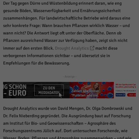
über Websites hinweg verfolgen.
Der Tag gegen Dürre und Wüstenbildung erinnert daran, wie eng
Cookie-Informationen anzeigen
gesunde Böden, Wasserverfügbarkeit und Ernährungssicherheit
zusammenhängen. Für landwirtschaftliche Betriebe wird daraus eine
Ext
Externe Medien (6)
sehr konkrete Frage: Wann brauchen Pflanzen wirklich Wasser – und
Inhalte von Videoplattformen und Social-Media-Plattformen werden
wann nicht? Die Antwort liegt oft unter der Oberfläche. Denn ob
standardmäßig blockiert. Wenn Cookies von externen Medien akzeptiert
Pflanzen ausreichend Wasser zur Verfügung haben, zeigt sich nicht
werden, bedarf der Zugriff auf diese Inhalte keiner manuellen Einwilligung
immer auf den ersten Blick.
Drought Analytics
macht diese
mehr.
verborgenen Informationen sichtbar – und übersetzt sie in
Cookie-Informationen anzeigen
Empfehlungen für die Bewässerung.
Datenschutzerklärung
Impressum
powered by Borlabs Cookie
- Anzeige -
Drought Analytics wurde von David Mengen, Dr. Olga Dombrowski und
Dr. Felix Nieberding gegründet. Die Ausgründung baut auf Forschung
am Institut für Bio- und Geowissenschaften – Agrosphäre des
Forschungszentrums Jülich auf. Dort untersuchen Forschende, wie
Wasser, Boden, Pflanzen und Atmosphäre zusammenwirken – und wie