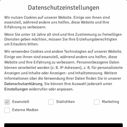
Datenschutzeinstellungen
Wir nutzen Cookies auf unserer Website. Einige von ihnen sind
essenziell, während andere uns helfen, diese Website und Ihre
Erfahrung zu verbessern.
Wenn Sie unter 16 Jahre alt sind und Ihre Zustimmung zu freiwilligen
Start
Stadtteile
Jülich
Dürre beginnt unter der Oberfläche
Diensten geben möchten, müssen Sie Ihre Erziehungsberechtigten
STADTTEILE
JÜLICH
MAGAZIN
ZUKUNFT & WIRTSCHAFT
um Erlaubnis bitten.
Dürre beginnt unter der Oberfläche
Wir verwenden Cookies und andere Technologien auf unserer Website.
Einige von ihnen sind essenziell, während andere uns helfen, diese
Website und Ihre Erfahrung zu verbessern.
Personenbezogene Daten
Zum gestrigen Welttag gegen Dürre und Wüstenbildung stellt
können verarbeitet werden (z. B. IP-Adressen), z. B. für personalisierte
das Forschungszentrum eine seiner Ausgründungen vor:
Anzeigen und Inhalte oder Anzeigen- und Inhaltsmessung.
Weitere
Drought Analytics hilft, vereinfacht gesagt, Landwirten dabei,
Informationen über die Verwendung Ihrer Daten finden Sie in unserer
die Bewässerung ihrer Pflanzen zielgerichtet zu planen.
Datenschutzerklärung
.
Sie können Ihre Auswahl jederzeit unter
Einstellungen
widerrufen oder anpassen.
Von
Forschungszentrum Jülich
-
Juni 18, 2026
93
0
Datenschutzeinstellungen
Essenziell
Statistiken
Marketing
Facebook
Twitter
Externe Medien