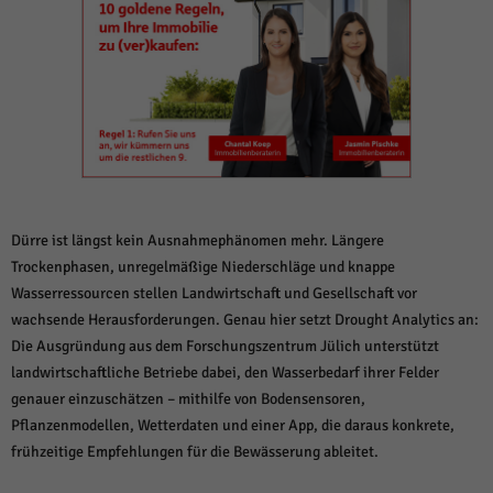
weitere Informationen anzeigen lassen und so nur bestimmte Cookies
auswählen.
Alle akzeptieren
Speichern und weiter
Zurück
Datenschutzeinstellungen
Essenziell (1)
Essenzielle Cookies ermöglichen grundlegende Funktionen und sind für die
einwandfreie Funktion der Website erforderlich.
Dürre ist längst kein Ausnahmephänomen mehr. Längere
Cookie-Informationen anzeigen
Trockenphasen, unregelmäßige Niederschläge und knappe
Sta
Statistiken (1)
Wasserressourcen stellen Landwirtschaft und Gesellschaft vor
wachsende Herausforderungen. Genau hier setzt Drought Analytics an:
Statistik Cookies erfassen Informationen anonym. Diese Informationen helfen
uns zu verstehen, wie unsere Besucher unsere Website nutzen.
Die Ausgründung aus dem Forschungszentrum Jülich unterstützt
landwirtschaftliche Betriebe dabei, den Wasserbedarf ihrer Felder
Cookie-Informationen anzeigen
genauer einzuschätzen – mithilfe von Bodensensoren,
Mar
Marketing (1)
Pflanzenmodellen, Wetterdaten und einer App, die daraus konkrete,
frühzeitige Empfehlungen für die Bewässerung ableitet.
Marketing-Cookies werden von Drittanbietern oder Publishern verwendet,
um personalisierte Werbung anzuzeigen. Sie tun dies, indem sie Besucher