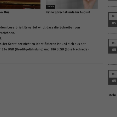
Jülich
per Bus
Keine Sprechstunde im August
MI.
05
dem Leserbrief. Erwartet wird, dass die Schreiber von
rzeichnen.
t.
MI.
 der Schreiber nicht zu identifizieren ist und sich aus der
05
< 824 BGB (Kreditgefährdung) und 186 StGB (üble Nachrede)
MI.
05
Mehr 