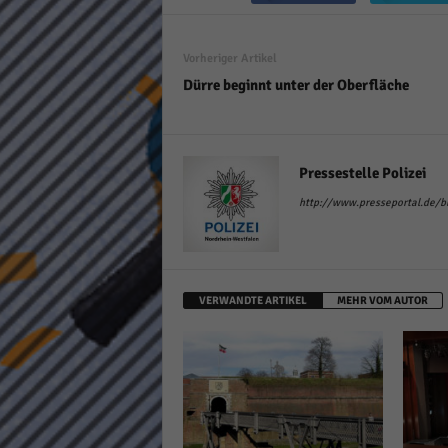
keine
Vorheriger Artikel
powe
Dürre beginnt unter der Oberfläche
Pressestelle Polizei
http://www.presseportal.de/bla
VERWANDTE ARTIKEL
MEHR VOM AUTOR