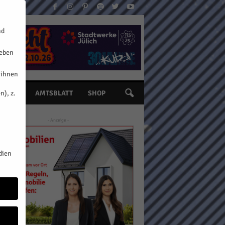
nd
geben
 ihnen
n), z.
INE
AMTSBLATT
SHOP
- Anzeige -
dien