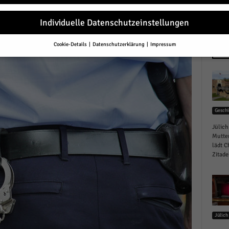
Individuelle Datenschutzeinstellungen
Cookie-Details
Datenschutzerklärung
Impressum
Datenschutzeinstellungen
NEU
Sie unter 16 Jahre alt sind und Ihre Zustimmung zu freiwilligen Diensten 
en, müssen Sie Ihre Erziehungsberechtigten um Erlaubnis bitten.
erwenden Cookies und andere Technologien auf unserer Website. Einige von
essenziell, während andere uns helfen, diese Website und Ihre Erfahrung zu
Geschi
ssern.
Personenbezogene Daten können verarbeitet werden (z. B. IP-Adresse
r personalisierte Anzeigen und Inhalte oder Anzeigen- und Inhaltsmessung.
Jülich
re Informationen über die Verwendung Ihrer Daten finden Sie in unserer
Mutter
schutzerklärung
.
lädt C
finden Sie eine Übersicht über alle verwendeten Cookies. Sie können Ihre
Zitadel
lligung zu ganzen Kategorien geben oder sich weitere Informationen anzei
n und so nur bestimmte Cookies auswählen.
le akzeptieren
Jülich
eichern und weiter