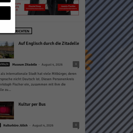
STE NACHRICHTEN
geben
Auf Englisch durch die Zitadelle
 ihnen
-
0
chte/n
Museum Zitadelle
August 4, 2026
n), z.
 als internationale Stadt hat viele Mitbürger, deren
sprache nicht Deutsch ist. Diesen Personenkreis
hristoph Fischer ein, zusammen mit ihm die
le zu...
gen
Kultur per Bus
Zurück
-
0
Kulturbüro Jülich
August 4, 2026