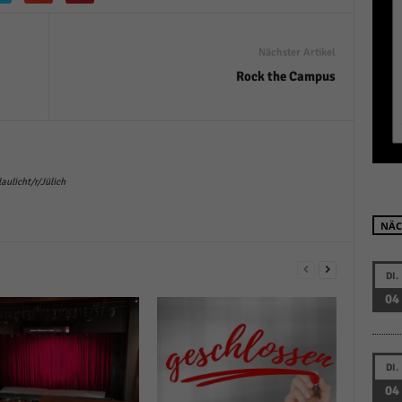
r manuellen Einwilligung mehr.
Cookie-Informationen anzeigen
Nächster Artikel
Datenschutzerklärung
Im
red by Borlabs Cookie
Rock the Campus
ulicht/r/Jülich
NÄC
DI.
04
DI.
04