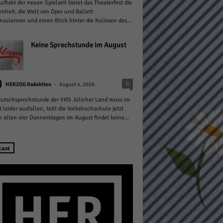
ftakt der neuen Spielzeit bietet das Theaterfest die
nheit, die Welt von Oper und Ballett
zulernen und einen Blick hinter die Kulissen des...
Keine Sprechstunde im August
Statistiken
-
0
HERZOG Redaktion
August 4, 2026
hen,
utschsprechstunde der VHS Jülicher Land muss im
 leider ausfallen, teilt die Volkshochschule jetzt
n allen vier Donnerstagen im August findet keine...
Marketing
cast
rte
Externe Medien
ert.