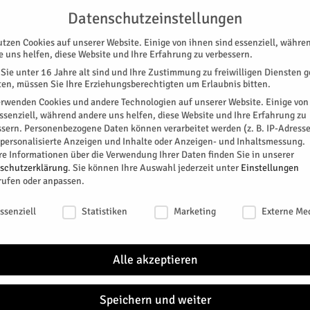
G
UNTERSTÜTZEN
KONTAKT
DATENSCHUTZ
IMPRESSUM
Datenschutzeinstellungen
utzen Cookies auf unserer Website. Einige von ihnen sind essenziell, währe
e uns helfen, diese Website und Ihre Erfahrung zu verbessern.
Sie unter 16 Jahre alt sind und Ihre Zustimmung zu freiwilligen Diensten 
en, müssen Sie Ihre Erziehungsberechtigten um Erlaubnis bitten.
erwenden Cookies und andere Technologien auf unserer Website. Einige von
essenziell, während andere uns helfen, diese Website und Ihre Erfahrung zu
ssern.
Personenbezogene Daten können verarbeitet werden (z. B. IP-Adresse
SPEZIAL
E-PAPER
KINO
GALERIE
TERM
r personalisierte Anzeigen und Inhalte oder Anzeigen- und Inhaltsmessung.
re Informationen über die Verwendung Ihrer Daten finden Sie in unserer
schutzerklärung
.
Sie können Ihre Auswahl jederzeit unter
Einstellungen
rufen oder anpassen.
h
schutzeinstellungen
ssenziell
Statistiken
Marketing
Externe Me
fenes Fenster in eine Jülicher Wohnung eingebrochen.
Alle akzeptieren
0
Speichern und weiter
r