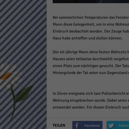
Daten
Ess
Bei sommerlichen Temperaturen das Fenster a
Essen
Mann diese Gelegenheit, um in eine Wohnung
Funkt
Einbruch beobachtet worden. Der Zeuge habe
Haus habe antreffen und stellen können.
Stat
Der 40-jährige Mann ohne festen Wohnsitz h
Stati
Hauses seien teilweise durchwühlt vorgefun
wie u
einen Platz zum nächtigen gesucht. Der Tat
Hintergründe der Tat seien nun Gegenstand d
Mar
Marke
In Düren ereignete sich laut Polizeibericht e
Werbu
Wohnung eingebrochen wurde. Dabei seien ei
entwendet worden. Für diesen Einbruch such
Ext
Inhal
TEILEN
Facebook
Twitte
Wenn 