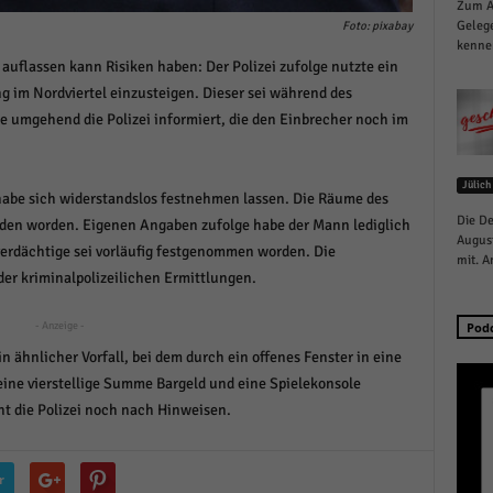
Zum Au
schutzeinstellungen
Gelege
Foto: pixabay
enziell (1)
kennen
uflassen kann Risiken haben: Der Polizei zufolge nutzte ein
zielle Cookies ermöglichen grundlegende Funktionen und sind für die einwandfreie
 im Nordviertel einzusteigen. Dieser sei während des
ion der Website erforderlich.
 umgehend die Polizei informiert, die den Einbrecher noch im
Cookie-Informationen anzeigen
istiken (1)
Jülich
abe sich widerstandslos festnehmen lassen. Die Räume des
stik Cookies erfassen Informationen anonym. Diese Informationen helfen uns zu verste
Die De
den worden. Eigenen Angaben zufolge habe der Mann lediglich
nsere Besucher unsere Website nutzen.
August
verdächtige sei vorläufig festgenommen worden. Die
Cookie-Informationen anzeigen
mit. A
er kriminalpolizeilichen Ermittlungen.
keting (1)
- Anzeige -
Pod
ting-Cookies werden von Drittanbietern oder Publishern verwendet, um personalisie
in ähnlicher Vorfall, bei dem durch ein offenes Fenster in eine
ng anzuzeigen. Sie tun dies, indem sie Besucher über Websites hinweg verfolgen.
ne vierstellige Summe Bargeld und eine Spielekonsole
Cookie-Informationen anzeigen
t die Polizei noch nach Hinweisen.
erne Medien (6)
te von Videoplattformen und Social-Media-Plattformen werden standardmäßig blocki
r
Cookies von externen Medien akzeptiert werden, bedarf der Zugriff auf diese Inhalte