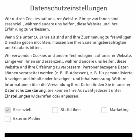
Datenschutzeinstellungen
Wir nutzen Cookies auf unserer Website. Einige von ihnen sind
essenziell, während andere uns helfen, diese Website und Ihre
Erfahrung zu verbessern.
Wenn Sie unter 16 Jahre alt sind und Ihre Zustimmung zu freiwilligen
Start
Kreis Düren
Wichtige „Lebensadern“ werden gelegt
Diensten geben möchten, müssen Sie Ihre Erziehungsberechtigten
KREIS DÜREN
NACHRICHTEN
REGION
MAGAZIN
ZUKUNFT & WIRTSCHAFT
um Erlaubnis bitten.
Wichtige „Lebensadern“ werden
Wir verwenden Cookies und andere Technologien auf unserer Website.
Einige von ihnen sind essenziell, während andere uns helfen, diese
gelegt
Website und Ihre Erfahrung zu verbessern.
Personenbezogene Daten
können verarbeitet werden (z. B. IP-Adressen), z. B. für personalisierte
Anzeigen und Inhalte oder Anzeigen- und Inhaltsmessung.
Weitere
Stetig verfolgt der Kreis Düren mit starken Partnern an seiner
Informationen über die Verwendung Ihrer Daten finden Sie in unserer
Seite das Ziel, schnelles Internet für jeden und überall auf
Datenschutzerklärung
.
Sie können Ihre Auswahl jederzeit unter
dem Kreisgebiet zu ermöglichen. Aus diesem Grund wird der
Einstellungen
widerrufen oder anpassen.
Ausbau mit Glasfaser vorangetrieben. Lücken sollen
Datenschutzeinstellungen
geschlossen werden – und das möglichst schnell. Dies gelingt
Essenziell
Statistiken
Marketing
nun erneut in Gewerbegebieten auf dem Dürener Stadtgebiet.
Externe Medien
Von
Kreis Düren
-
Juni 16, 2022
262
0