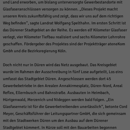
über Websites hinweg verfolgen.
und Land erworben, um bislang unterversorgte Gewerbestandorte mit
Cookie-Informationen anzeigen
Glasfaseranschlüssen versorgen zu können. „Dieses Projekt macht
unseren Kreis zukunftsfähig und zeigt, dass wir uns auf dem richtigen
Ext
Externe Medien (6)
Weg befinden“, sagte Landrat Wolfgang Spelthahn. Im ersten Schritt ist
das Dürener Stadtgebiet an der Reihe. Es werden elf Kilometer Glasfaser
Inhalte von Videoplattformen und Social-Media-Plattformen werden
standardmäßig blockiert. Wenn Cookies von externen Medien akzeptiert
verlegt, vier Kilometer Tiefbau realisiert und sechs Kilometer Lehrrohre
werden, bedarf der Zugriff auf diese Inhalte keiner manuellen Einwilligung
geschaffen. Fördergeber des Projektes sind der Projektträger ateneKom
mehr.
Gmbh und die Bezirksregierung Köln.
Cookie-Informationen anzeigen
Datenschutzerklärung
Impressum
powered by Borlabs Cookie
Doch nicht nur in Düren wird das Netz ausgebaut. Das Kreisgebiet
wurde im Rahmen der Ausschreibung in fünf Lose aufgeteilt, Los eins
umfasst das Stadtgebiet Düren. Angeschlossen werden dort 45
Gewerbebetriebe in den Arealen Annakirmesplatz, Düren-Nord, Areal
Reflex, Ellernbusch und Bahnstraße. Ausbauten in Heimbach,
Hürtgenwald, Merzenich und Nideggen werden bald folgen. „Ein
Glasfasernetz ist für die Gewerbetreibenden unerlässlich“, betonte Cord
Meyer, Geschäftsführer der Leitungspartner GmbH, die sich gemeinsam
mit den Stadtwerken Düren um den Ausbau auf dem Dürener
Stadtgebiet kümmert. In Kürze soll mit den Bauarbeiten begonnen