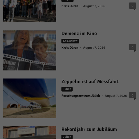
-
0
Kreis Düren
August 7, 2026
Demenz im Kino
Gesundheit
-
0
Kreis Düren
August 7, 2026
Zeppelin ist auf Messfahrt
Jülich
-
0
Forschungszentrum Jülich
August 7, 2026
Rekordjahr zum Jubiläum
Jülich