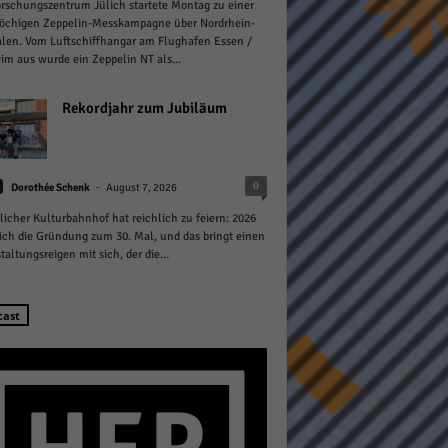
rschungszentrum Jülich startete Montag zu einer
öchigen Zeppelin-Messkampagne über Nordrhein-
len. Vom Luftschiffhangar am Flughafen Essen /
m aus wurde ein Zeppelin NT als...
Rekordjahr zum Jubiläum
Statistiken
-
0
hen,
Dorothée Schenk
August 7, 2026
licher Kulturbahnhof hat reichlich zu feiern: 2026
sich die Gründung zum 30. Mal, und das bringt einen
taltungsreigen mit sich, der die...
Marketing
rte
cast
Externe Medien
ert.