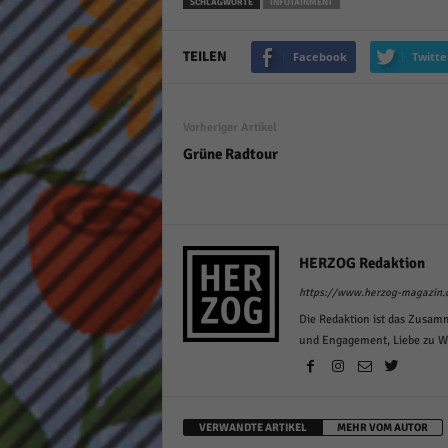
SCHLAGWORTE
INFOTAINMENT
TEILEN
Facebook
Twitte
Vorheriger Artikel
Grüne Radtour
HERZOG Redaktion
https://www.herzog-magazin.
Die Redaktion ist das Zusam
und Engagement, Liebe zu Wor
VERWANDTE ARTIKEL
MEHR VOM AUTOR