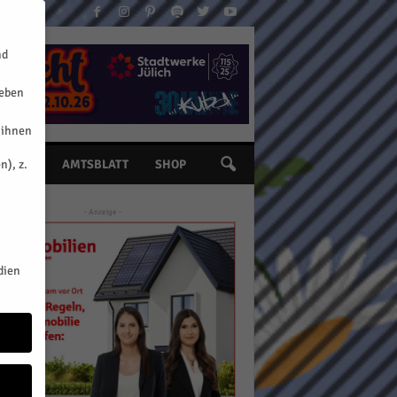
nd
geben
 ihnen
n), z.
INE
AMTSBLATT
SHOP
- Anzeige -
dien