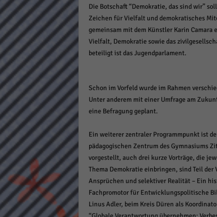
Die Botschaft “Demokratie, das sind wir” sol
keine
Zeichen für Vielfalt und demokratisches Mit
gemeinsam mit dem Künstler Karin Camara ei
powe
Vielfalt, Demokratie sowie das zivilgesellsc
beteiligt ist das Jugendparlament.
Schon im Vorfeld wurde im Rahmen verschie
Unter anderem mit einer Umfrage am Zukunfts
eine Befragung geplant.
Ein weiterer zentraler Programmpunkt ist d
pädagogischen Zentrum des Gymnasiums Zita
vorgestellt, auch drei kurze Vorträge, die je
Thema Demokratie einbringen, sind Teil der 
Ansprüchen und selektiver Realität – Ein his
Fachpromotor für Entwicklungspolitische Bi
Linus Adler, beim Kreis Düren als Koordinat
“Globale Verantwortung übernehmen: Verbe