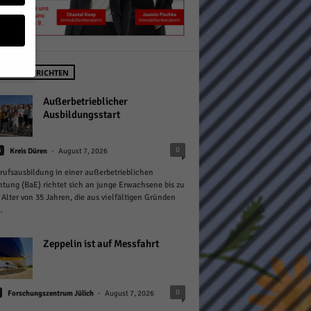
STE NACHRICHTEN
geben
Außerbetrieblicher
Ausbildungsstart
 ihnen
-
0
n
Kreis Düren
August 7, 2026
n), z.
rufsausbildung in einer außerbetrieblichen
htung (BaE) richtet sich an junge Erwachsene bis zu
Alter von 35 Jahren, die aus vielfältigen Gründen
.
gen
Zeppelin ist auf Messfahrt
Zurück
-
0
Forschungszentrum Jülich
August 7, 2026