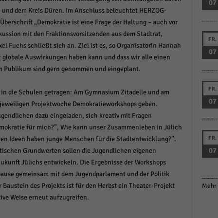
07
i und dem Kreis Düren. Im Anschluss beleuchtet HERZOG-
berschrift „Demokratie ist eine Frage der Haltung – auch vor
skussion mit den Fraktionsvorsitzenden aus dem Stadtrat,
FR.
el Fuchs schließt sich an. Ziel ist es, so Organisatorin Hannah
07
t globale Auswirkungen haben kann und dass wir alle einen
em Publikum sind gern genommen und eingeplant.
FR.
kt in die Schulen getragen: Am Gymnasium Zitadelle und am
07
eweiligen Projektwoche Demokratieworkshops geben.
gendlichen dazu eingeladen, sich kreativ mit Fragen
mokratie für mich?”, Wie kann unser Zusammenleben in Jülich
ten Ideen haben junge Menschen für die Stadtentwicklung?”.
FR.
07
ischen Grundwerten sollen die Jugendlichen eigenen
kunft Jülichs entwickeln. Die Ergebnisse der Workshops
ause gemeinsam mit dem Jugendparlament und der Politik
Baustein des Projekts ist für den Herbst ein Theater-Projekt
Mehr 
ive Weise erneut aufzugreifen.