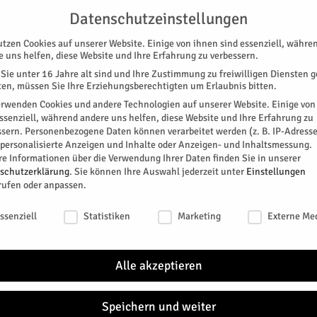
UNTERSTÜTZEN
KONTAKT
DATENSCHUTZ
IMPRESSUM
Datenschutzeinstellungen
utzen Cookies auf unserer Website. Einige von ihnen sind essenziell, währe
e uns helfen, diese Website und Ihre Erfahrung zu verbessern.
Sie unter 16 Jahre alt sind und Ihre Zustimmung zu freiwilligen Diensten 
en, müssen Sie Ihre Erziehungsberechtigten um Erlaubnis bitten.
erwenden Cookies und andere Technologien auf unserer Website. Einige von
essenziell, während andere uns helfen, diese Website und Ihre Erfahrung zu
ssern.
Personenbezogene Daten können verarbeitet werden (z. B. IP-Adresse
SPEZIAL
E-PAPER
KINO
GALERIE
TERM
r personalisierte Anzeigen und Inhalte oder Anzeigen- und Inhaltsmessung.
re Informationen über die Verwendung Ihrer Daten finden Sie in unserer
ten
schutzerklärung
.
Sie können Ihre Auswahl jederzeit unter
Einstellungen
EREINE
ZUKUNFT & WIRTSCHAFT
rufen oder anpassen.
 gestalten
schutzeinstellungen
ssenziell
Statistiken
Marketing
Externe Me
das Projekt "Demokratie weltweit gestalten" in der
Alle akzeptieren
0
Speichern und weiter