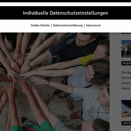
r
Individuelle Datenschutzeinstellungen
Cookie-Details
Datenschutzerklärung
Impressum
Datenschutzeinstellungen
NEU
Sie unter 16 Jahre alt sind und Ihre Zustimmung zu freiwilligen Diensten 
en, müssen Sie Ihre Erziehungsberechtigten um Erlaubnis bitten.
erwenden Cookies und andere Technologien auf unserer Website. Einige von
essenziell, während andere uns helfen, diese Website und Ihre Erfahrung zu
Regio
ssern.
Personenbezogene Daten können verarbeitet werden (z. B. IP-Adresse
r personalisierte Anzeigen und Inhalte oder Anzeigen- und Inhaltsmessung.
Die Be
re Informationen über die Verwendung Ihrer Daten finden Sie in unserer
Einric
schutzerklärung
.
einem 
finden Sie eine Übersicht über alle verwendeten Cookies. Sie können Ihre
keine..
lligung zu ganzen Kategorien geben oder sich weitere Informationen anzei
n und so nur bestimmte Cookies auswählen.
le akzeptieren
Jülich
eichern und weiter