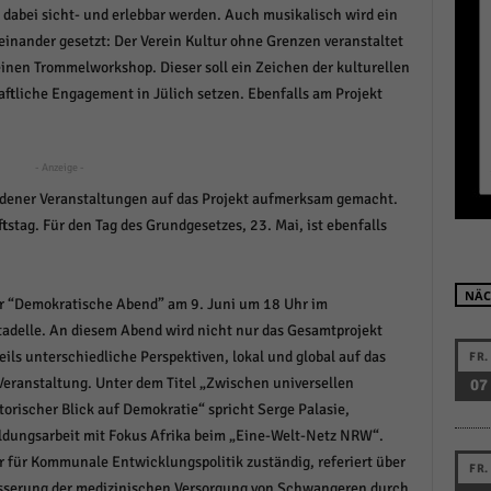
l dabei sicht- und erlebbar werden. Auch musikalisch wird ein
r manuellen Einwilligung mehr.
einander gesetzt: Der Verein Kultur ohne Grenzen veranstaltet
Cookie-Informationen anzeigen
nen Trommelworkshop. Dieser soll ein Zeichen der kulturellen
Datenschutzerklärung
Im
red by Borlabs Cookie
haftliche Engagement in Jülich setzen. Ebenfalls am Projekt
- Anzeige -
dener Veranstaltungen auf das Projekt aufmerksam gemacht.
tag. Für den Tag des Grundgesetzes, 23. Mai, ist ebenfalls
NÄC
er “Demokratische Abend” am 9. Juni um 18 Uhr im
delle. An diesem Abend wird nicht nur das Gesamtprojekt
weils unterschiedliche Perspektiven, lokal und global auf das
FR.
Veranstaltung. Unter dem Titel „Zwischen universellen
07
torischer Blick auf Demokratie“ spricht Serge Palasie,
ldungsarbeit mit Fokus Afrika beim „Eine-Welt-Netz NRW“.
or für Kommunale Entwicklungspolitik zuständig, referiert über
FR.
sserung der medizinischen Versorgung von Schwangeren durch