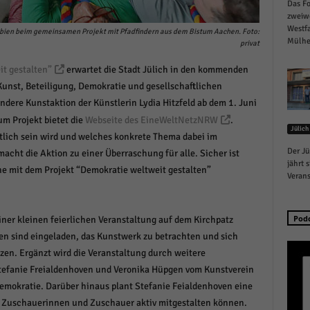
Das Fo
schutzeinstellungen
zweiw
enziell (1)
Westfa
umbien beim gemeinsamen Projekt mit Pfadfindern aus dem Bistum Aachen. Foto:
Mülhei
privat
zielle Cookies ermöglichen grundlegende Funktionen und sind für die einwandfreie
ion der Website erforderlich.
it gestalten”
erwartet die Stadt Jülich in den kommenden
Cookie-Informationen anzeigen
unst, Beteiligung, Demokratie und gesellschaftlichen
dere Kunstaktion der Künstlerin Lydia Hitzfeld ab dem 1. Juni
istiken (1)
um Projekt bietet die
Webseite des EineWeltNetzNRW
.
Jülich
stik Cookies erfassen Informationen anonym. Diese Informationen helfen uns zu verste
tlich sein wird und welches konkrete Thema dabei im
nsere Besucher unsere Website nutzen.
Der Jü
macht die Aktion zu einer Überraschung für alle. Sicher ist
Cookie-Informationen anzeigen
jährt 
ne mit dem Projekt “Demokratie weltweit gestalten”
Verans
keting (1)
ting-Cookies werden von Drittanbietern oder Publishern verwendet, um personalisie
Pod
ner kleinen feierlichen Veranstaltung auf dem Kirchpatz
ng anzuzeigen. Sie tun dies, indem sie Besucher über Websites hinweg verfolgen.
nen sind eingeladen, das Kunstwerk zu betrachten und sich
Cookie-Informationen anzeigen
zen. Ergänzt wird die Veranstaltung durch weitere
Stefanie Freialdenhoven und Veronika Hüpgen vom Kunstverein
erne Medien (6)
emokratie. Darüber hinaus plant Stefanie Feialdenhoven eine
te von Videoplattformen und Social-Media-Plattformen werden standardmäßig blocki
h Zuschauerinnen und Zuschauer aktiv mitgestalten können.
Cookies von externen Medien akzeptiert werden, bedarf der Zugriff auf diese Inhalte