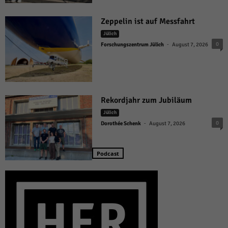
Zeppelin ist auf Messfahrt
Jülich
-
0
Forschungszentrum Jülich
August 7, 2026
Rekordjahr zum Jubiläum
Jülich
-
0
Dorothée Schenk
August 7, 2026
Podcast