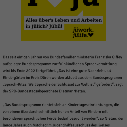
weitere Informationen anzeigen lassen und so nur bestimmte Cookies
auswählen.
Alle akzeptieren
Speichern und weiter
Zurück
Datenschutzeinstellungen
Essenziell (1)
Essenzielle Cookies ermöglichen grundlegende Funktionen und sind für die
einwandfreie Funktion der Website erforderlich.
Das seit einigen Jahren von Bundesfamilienministerin Franziska Giffey
Cookie-Informationen anzeigen
aufgelegte Bundesprogramm zur frühkindlichen Sprachvermittlung
wird bis Ende 2022 fortgeführt. „Das ist eine gute Nachricht. 14
Sta
Statistiken (1)
Kindergärten im Kreis Düren werden aktuell aus dem Bundesprogramm
Statistik Cookies erfassen Informationen anonym. Diese Informationen helfen
„Sprach-Kitas: Weil Sprache der Schlüssel zur Welt ist“ gefördert“, sagt
uns zu verstehen, wie unsere Besucher unsere Website nutzen.
der SPD-Bundestagsabgeordnete Dietmar Nietan.
Cookie-Informationen anzeigen
„Das Bundesprogramm richtet sich an Kindertageseinrichtungen, die
Mar
Marketing (1)
von einem überdurchschnittlich hohen Anteil von Kindern mit
Marketing-Cookies werden von Drittanbietern oder Publishern verwendet,
besonderem sprachlichen Förderbedarf besucht werden“, so Nietan, der
um personalisierte Werbung anzuzeigen. Sie tun dies, indem sie Besucher
lange Jahre auch Mitglied im Jugendhilfeausschuss des Kreises