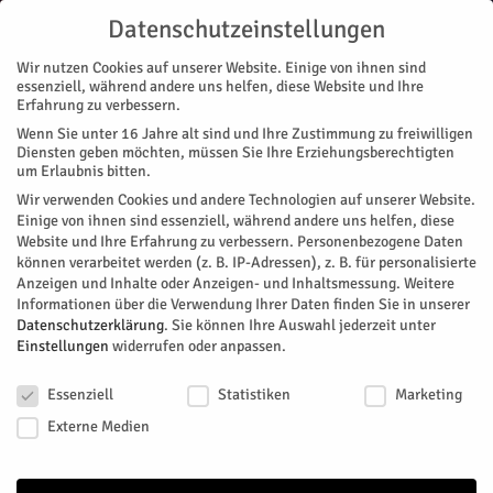
Datenschutzeinstellungen
Wir nutzen Cookies auf unserer Website. Einige von ihnen sind
essenziell, während andere uns helfen, diese Website und Ihre
Erfahrung zu verbessern.
Wenn Sie unter 16 Jahre alt sind und Ihre Zustimmung zu freiwilligen
Start
Nachrichten
Der Schüssel zur Welt
Diensten geben möchten, müssen Sie Ihre Erziehungsberechtigten
NACHRICHTEN
REGION
um Erlaubnis bitten.
Der Schüssel zur Welt
Wir verwenden Cookies und andere Technologien auf unserer Website.
Einige von ihnen sind essenziell, während andere uns helfen, diese
Website und Ihre Erfahrung zu verbessern.
Personenbezogene Daten
Das Bundesprogramm „Sprach-Kitas: Weil Sprache der
können verarbeitet werden (z. B. IP-Adressen), z. B. für personalisierte
Schlüssel zur Welt ist“ wird fortgesetzt. Damit erhalten 14
Anzeigen und Inhalte oder Anzeigen- und Inhaltsmessung.
Weitere
Kitas im Kreis Düren derzeit eine Sprachförderung durch den
Informationen über die Verwendung Ihrer Daten finden Sie in unserer
Bund.
Datenschutzerklärung
.
Sie können Ihre Auswahl jederzeit unter
Einstellungen
widerrufen oder anpassen.
Von
HERZOG Redaktion
-
Februar 7, 2021
137
0
Datenschutzeinstellungen
Essenziell
Statistiken
Marketing
Facebook
Twitter
Externe Medien