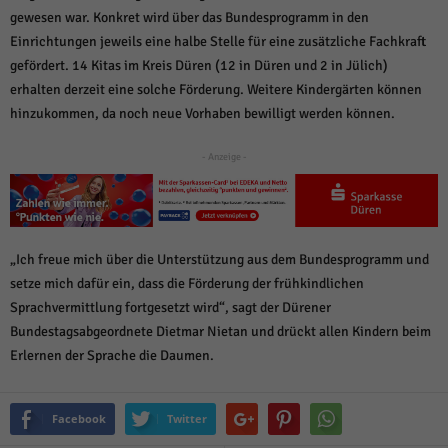
über Websites hinweg verfolgen.
gewesen war. Konkret wird über das Bundesprogramm in den
Cookie-Informationen anzeigen
Einrichtungen jeweils eine halbe Stelle für eine zusätzliche Fachkraft
gefördert. 14 Kitas im Kreis Düren (12 in Düren und 2 in Jülich)
Ext
Externe Medien (6)
erhalten derzeit eine solche Förderung. Weitere Kindergärten können
Inhalte von Videoplattformen und Social-Media-Plattformen werden
hinzukommen, da noch neue Vorhaben bewilligt werden können.
standardmäßig blockiert. Wenn Cookies von externen Medien akzeptiert
werden, bedarf der Zugriff auf diese Inhalte keiner manuellen Einwilligung
mehr.
- Anzeige -
Cookie-Informationen anzeigen
Datenschutzerklärung
Impressum
powered by Borlabs Cookie
„Ich freue mich über die Unterstützung aus dem Bundesprogramm und
setze mich dafür ein, dass die Förderung der frühkindlichen
Sprachvermittlung fortgesetzt wird“, sagt der Dürener
Bundestagsabgeordnete Dietmar Nietan und drückt allen Kindern beim
Erlernen der Sprache die Daumen.
Facebook
Twitter