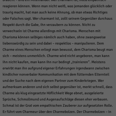
über Websites hinweg verfolgen.
reagieren können. Wenn man nicht weiß, was jemanden glücklich oder
Cookie-Informationen anzeigen
traurig macht, hat man auch keine Ahnung, ob man etwas Richtiges
Ext
Externe Medien (6)
oder Falsches sagt. Wer charmant ist, zollt seinem Gegenüber durchaus
Respekt durch die Gabe, ihn verzaubern zu können. Nicht zu
Inhalte von Videoplattformen und Social-Media-Plattformen werden
verwechseln ist Charme allerdings mit Charisma. Menschen mit
standardmäßig blockiert. Wenn Cookies von externen Medien akzeptiert
werden, bedarf der Zugriff auf diese Inhalte keiner manuellen Einwilligung
Charisma können selbiges nämlich auch haben, ohne zwangsweise
mehr.
liebenswürdig zu sein und dabei – respektlos – manipulieren. Dem
Cookie-Informationen anzeigen
Charme eines Menschen erliegt man bewusst, dem Charisma beugt man
sich – meistens unmerklich. Charme wird nicht angeboren, man kann
Datenschutzerklärung
Impressum
powered by Borlabs Cookie
ihn nicht kaufen, man kann ihn nur bedingt „trainieren“. Meistens
erwirbt man ihn aufgrund eigener Erfahrungen irgendwann zwischen
kindlicher nonverbaler Kommunikation mit dem fütternden Elternteil
und der Suche nach dem eigenen Partner zum Kinderkriegen. Wer
aufmerksam anderen und sich selbst gegenüber ist, merkt schnell, dass
Charme als klug eingesetzte Höflichkeit Wege ebnet, ausgeleierte
Sprüche, Schmollmund und Augenaufschläge diesen eher verbauen.
Schmal ist der Grat vom empathischen Zauberer zur aufgesetzten Rolle.
Er führt vom Charmeur über den Charmebolzen. Der Charmebolzen – in