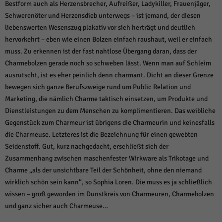
Bestform auch als Herzensbrecher, Aufreißer, Ladykiller, Frauenjäger,
Schwerenöter und Herzensdieb unterwegs – ist jemand, der diesen
liebenswerten Wesenszug plakativ vor sich herträgt und deutlich
hervorkehrt – eben wie einen Bolzen einfach raushaut, weil er einfach
muss. Zu erkennen ist der fast nahtlose Übergang daran, dass der
Charmebolzen gerade noch so schweben lässt. Wenn man auf Schleim
ausrutscht, ist es eher peinlich denn charmant. Dicht an dieser Grenze
bewegen sich ganze Berufszweige rund um Public Relation und
Marketing, die nämlich Charme taktisch einsetzen, um Produkte und
Dienstleistungen zu dem Menschen zu komplimentieren. Das weibliche
Gegenstück zum Charmeur ist übrigens die Charmeurin und keinesfalls
die Charmeuse. Letzteres ist die Bezeichnung für einen gewebten
Seidenstoff. Gut, kurz nachgedacht, erschließt sich der
Zusammenhang zwischen maschenfester Wirkware als Trikotage und
Charme „als der unsichtbare Teil der Schönheit, ohne den niemand
wirklich schön sein kann“, so Sophia Loren. Die muss es ja schließlich
wissen – groß geworden im Dunstkreis von Charmeuren, Charmebolzen
und ganz sicher auch Charmeuse…