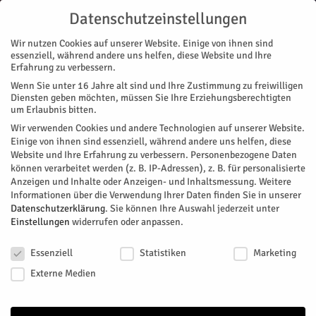
Datenschutzeinstellungen
Wir nutzen Cookies auf unserer Website. Einige von ihnen sind
essenziell, während andere uns helfen, diese Website und Ihre
Erfahrung zu verbessern.
Wenn Sie unter 16 Jahre alt sind und Ihre Zustimmung zu freiwilligen
Start
Nachrichten
Kommentare
Charmant
Diensten geben möchten, müssen Sie Ihre Erziehungsberechtigten
NACHRICHTEN
KOMMENTARE
um Erlaubnis bitten.
Charmant
Wir verwenden Cookies und andere Technologien auf unserer Website.
Einige von ihnen sind essenziell, während andere uns helfen, diese
Website und Ihre Erfahrung zu verbessern.
Personenbezogene Daten
Was ich noch sagen wollte...
können verarbeitet werden (z. B. IP-Adressen), z. B. für personalisierte
Anzeigen und Inhalte oder Anzeigen- und Inhaltsmessung.
Weitere
Von
Gisa Stein
-
April 23, 2016
107
0
Informationen über die Verwendung Ihrer Daten finden Sie in unserer
Datenschutzerklärung
.
Sie können Ihre Auswahl jederzeit unter
Facebook
Twitter
Einstellungen
widerrufen oder anpassen.
Datenschutzeinstellungen
Essenziell
Statistiken
Marketing
Externe Medien