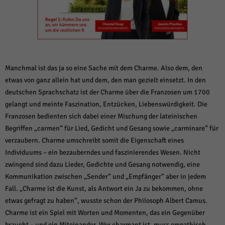
weitere Informationen anzeigen lassen und so nur bestimmte Cookies
auswählen.
Alle akzeptieren
Speichern und weiter
Zurück
Datenschutzeinstellungen
Manchmal ist das ja so eine Sache mit dem Charme. Also dem, den
Essenziell (1)
etwas von ganz allein hat und dem, den man gezielt einsetzt. In den
Essenzielle Cookies ermöglichen grundlegende Funktionen und sind für die
deutschen Sprachschatz ist der Charme über die Franzosen um 1700
einwandfreie Funktion der Website erforderlich.
gelangt und meinte Faszination, Entzücken, Liebenswürdigkeit. Die
Cookie-Informationen anzeigen
Franzosen bedienten sich dabei einer Mischung der lateinischen
Begriffen „carmen“ für Lied, Gedicht und Gesang sowie „carminare“ für
Sta
Statistiken (1)
verzaubern. Charme umschreibt somit die Eigenschaft eines
Statistik Cookies erfassen Informationen anonym. Diese Informationen helfen
Individuums – ein bezauberndes und faszinierendes Wesen. Nicht
uns zu verstehen, wie unsere Besucher unsere Website nutzen.
zwingend sind dazu Lieder, Gedichte und Gesang notwendig, eine
Cookie-Informationen anzeigen
Kommunikation zwischen „Sender“ und „Empfänger“ aber in jedem
Fall. „Charme ist die Kunst, als Antwort ein Ja zu bekommen, ohne
Mar
Marketing (1)
etwas gefragt zu haben“, wusste schon der Philosoph Albert Camus.
Marketing-Cookies werden von Drittanbietern oder Publishern verwendet,
Charme ist ein Spiel mit Worten und Momenten, das ein Gegenüber
um personalisierte Werbung anzuzeigen. Sie tun dies, indem sie Besucher
braucht – und ein Miteinander. Wer charmant ist, muss empathisch