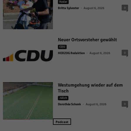
Koslar
-
0
Britta Sylvester
August 6, 2026
Neuer Ortsvorsteher gewählt
CDU
-
0
HERZOG Redaktion
August 6, 2026
Westumgehung wieder auf dem
Tisch
Jülich
-
0
Dorothée Schenk
August 6, 2026
Podcast