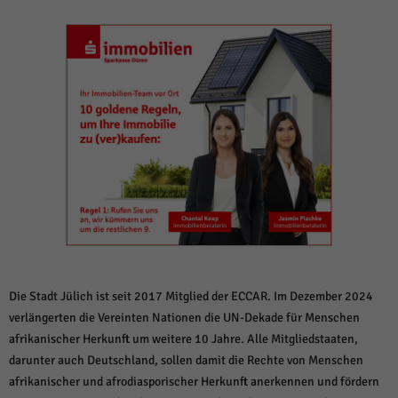
weitere Informationen anzeigen lassen und so nur bestimmte Cookies
auswählen.
Alle akzeptieren
Speichern und weiter
Zurück
Datenschutzeinstellungen
Essenziell (1)
Essenzielle Cookies ermöglichen grundlegende Funktionen und sind für die
einwandfreie Funktion der Website erforderlich.
Cookie-Informationen anzeigen
Sta
Statistiken (1)
Statistik Cookies erfassen Informationen anonym. Diese Informationen helfen
uns zu verstehen, wie unsere Besucher unsere Website nutzen.
Die Stadt Jülich ist seit 2017 Mitglied der ECCAR. Im Dezember 2024
Cookie-Informationen anzeigen
verlängerten die Vereinten Nationen die UN-Dekade für Menschen
Mar
Marketing (1)
afrikanischer Herkunft um weitere 10 Jahre. Alle Mitgliedstaaten,
darunter auch Deutschland, sollen damit die Rechte von Menschen
Marketing-Cookies werden von Drittanbietern oder Publishern verwendet,
afrikanischer und afrodiasporischer Herkunft anerkennen und fördern
um personalisierte Werbung anzuzeigen. Sie tun dies, indem sie Besucher