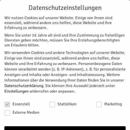
Datenschutzeinstellungen
Wir nutzen Cookies auf unserer Website. Einige von ihnen sind
essenziell, während andere uns helfen, diese Website und Ihre
Erfahrung zu verbessern.
Wenn Sie unter 16 Jahre alt sind und Ihre Zustimmung zu freiwilligen
Start
Nachrichten
Rathaus
Unsichtbar?
Diensten geben möchten, müssen Sie Ihre Erziehungsberechtigten
NACHRICHTEN
RATHAUS
um Erlaubnis bitten.
Unsichtbar?
Wir verwenden Cookies und andere Technologien auf unserer Website.
Einige von ihnen sind essenziell, während andere uns helfen, diese
Website und Ihre Erfahrung zu verbessern.
Personenbezogene Daten
Die Stadt Jülich, Fachbereich für Sozialplanung, Demografie,
können verarbeitet werden (z. B. IP-Adressen), z. B. für personalisierte
Inklusion und Integration, und das Kulturbüro laden
Anzeigen und Inhalte oder Anzeigen- und Inhaltsmessung.
Weitere
gemeinsam mit den Kooperationspartnern, der
Informationen über die Verwendung Ihrer Daten finden Sie in unserer
Beratungsstelle für Antidiskriminierungsarbeit NRW (ADA)
Datenschutzerklärung
.
Sie können Ihre Auswahl jederzeit unter
Einstellungen
widerrufen oder anpassen.
der evangelischen Gemeinde zu Düren, und der Europäische
Städtekoalition der UNESCO gegen Rassismus (ECCAR), zur
Datenschutzeinstellungen
öffentlichen Veranstaltung „Unsichtbar? Perspektiven gegen
Essenziell
Statistiken
Marketing
anti-Schwarzen Rassismus“ein. Die Veranstaltung findet am
Externe Medien
Mittwoch, 2. April, um 18 Uhr im PZ des Gymnasiums
Zitadelle statt. Einlass ist um 17.45 Uhr.