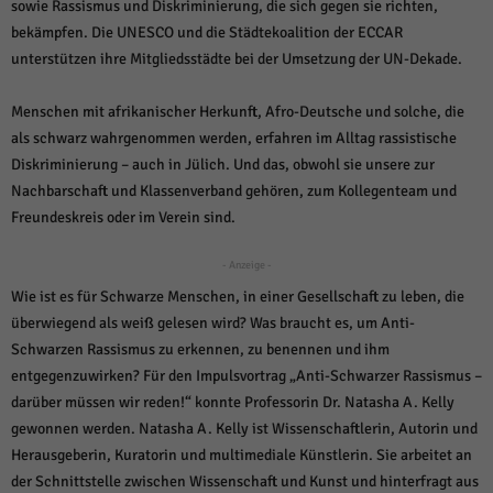
über Websites hinweg verfolgen.
sowie Rassismus und Diskriminierung, die sich gegen sie richten,
bekämpfen. Die UNESCO und die Städtekoalition der ECCAR
Cookie-Informationen anzeigen
unterstützen ihre Mitgliedsstädte bei der Umsetzung der UN-Dekade.
Ext
Externe Medien (6)
Menschen mit afrikanischer Herkunft, Afro-Deutsche und solche, die
Inhalte von Videoplattformen und Social-Media-Plattformen werden
standardmäßig blockiert. Wenn Cookies von externen Medien akzeptiert
als schwarz wahrgenommen werden, erfahren im Alltag rassistische
werden, bedarf der Zugriff auf diese Inhalte keiner manuellen Einwilligung
Diskriminierung – auch in Jülich. Und das, obwohl sie unsere zur
mehr.
Nachbarschaft und Klassenverband gehören, zum Kollegenteam und
Cookie-Informationen anzeigen
Freundeskreis oder im Verein sind.
Datenschutzerklärung
Impressum
powered by Borlabs Cookie
- Anzeige -
Wie ist es für Schwarze Menschen, in einer Gesellschaft zu leben, die
überwiegend als weiß gelesen wird? Was braucht es, um Anti-
Schwarzen Rassismus zu erkennen, zu benennen und ihm
entgegenzuwirken? Für den Impulsvortrag „Anti-Schwarzer Rassismus –
darüber müssen wir reden!“ konnte Professorin Dr. Natasha A. Kelly
gewonnen werden. Natasha A. Kelly ist Wissenschaftlerin, Autorin und
Herausgeberin, Kuratorin und multimediale Künstlerin. Sie arbeitet an
der Schnittstelle zwischen Wissenschaft und Kunst und hinterfragt aus