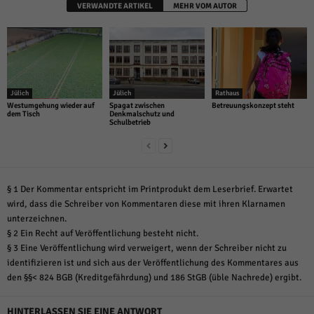
VERWANDTE ARTIKEL
MEHR VOM AUTOR
Jülich
Jülich
Rathaus
Westumgehung wieder auf
Spagat zwischen
Betreuungskonzept steht
dem Tisch
Denkmalschutz und
Schulbetrieb
§ 1 Der Kommentar entspricht im Printprodukt dem Leserbrief. Erwartet
wird, dass die Schreiber von Kommentaren diese mit ihren Klarnamen
unterzeichnen.
§ 2 Ein Recht auf Veröffentlichung besteht nicht.
§ 3 Eine Veröffentlichung wird verweigert, wenn der Schreiber nicht zu
identifizieren ist und sich aus der Veröffentlichung des Kommentares aus
den §§< 824 BGB (Kreditgefährdung) und 186 StGB (üble Nachrede) ergibt.
HINTERLASSEN SIE EINE ANTWORT