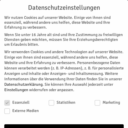
Datenschutzeinstellungen
Wir nutzen Cookies auf unserer Website. Einige von ihnen sind
essenziell, während andere uns helfen, diese Website und Ihre
Erfahrung zu verbessern.
Wenn Sie unter 16 Jahre alt sind und Ihre Zustimmung zu freiwilligen
Start
Stadtteile
Jülich
Beziehungsstreit endet blutig
Diensten geben möchten, müssen Sie Ihre Erziehungsberechtigten
STADTTEILE
JÜLICH
um Erlaubnis bitten.
Beziehungsstreit endet blutig
Wir verwenden Cookies und andere Technologien auf unserer Website.
Einige von ihnen sind essenziell, während andere uns helfen, diese
Website und Ihre Erfahrung zu verbessern.
Personenbezogene Daten
In der nacht zu Samstag wollte laut Polizeibericht ein
können verarbeitet werden (z. B. IP-Adressen), z. B. für personalisierte
22jähriger Jülicher seine Ex-Freundin kurz nach Mitternacht
Anzeigen und Inhalte oder Anzeigen- und Inhaltsmessung.
Weitere
auf der Straße zur Rede stellen, die sich am Vortag von ihm
Informationen über die Verwendung Ihrer Daten finden Sie in unserer
getrennt hatte.
Datenschutzerklärung
.
Sie können Ihre Auswahl jederzeit unter
Einstellungen
widerrufen oder anpassen.
Von
Pressestelle Polizei
-
Februar 10, 2019
124
0
Datenschutzeinstellungen
Essenziell
Statistiken
Marketing
Facebook
Twitter
Externe Medien