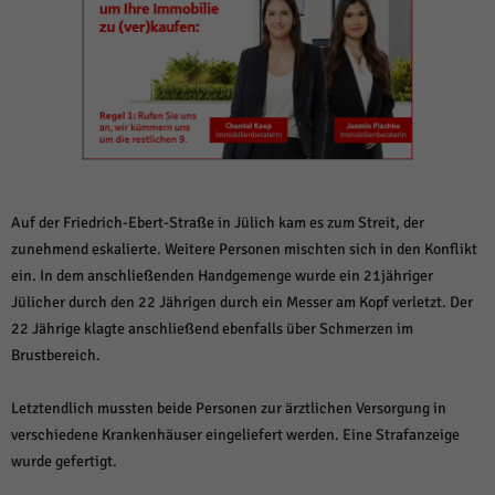
weitere Informationen anzeigen lassen und so nur bestimmte Cookies
auswählen.
Alle akzeptieren
Speichern und weiter
Zurück
Datenschutzeinstellungen
Essenziell (1)
Essenzielle Cookies ermöglichen grundlegende Funktionen und sind für die
einwandfreie Funktion der Website erforderlich.
Auf der Friedrich-Ebert-Straße in Jülich kam es zum Streit, der
Cookie-Informationen anzeigen
zunehmend eskalierte. Weitere Personen mischten sich in den Konflikt
ein. In dem anschließenden Handgemenge wurde ein 21jähriger
Sta
Statistiken (1)
Jülicher durch den 22 Jährigen durch ein Messer am Kopf verletzt. Der
Statistik Cookies erfassen Informationen anonym. Diese Informationen helfen
22 Jährige klagte anschließend ebenfalls über Schmerzen im
uns zu verstehen, wie unsere Besucher unsere Website nutzen.
Brustbereich.
Cookie-Informationen anzeigen
Letztendlich mussten beide Personen zur ärztlichen Versorgung in
Mar
Marketing (1)
verschiedene Krankenhäuser eingeliefert werden. Eine Strafanzeige
Marketing-Cookies werden von Drittanbietern oder Publishern verwendet,
wurde gefertigt.
um personalisierte Werbung anzuzeigen. Sie tun dies, indem sie Besucher