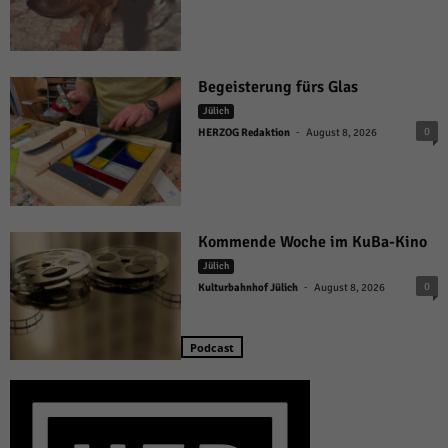
Begeisterung fürs Glas
Jülich
-
0
HERZOG Redaktion
August 8, 2026
Kommende Woche im KuBa-Kino
Jülich
-
0
Kulturbahnhof Jülich
August 8, 2026
Podcast