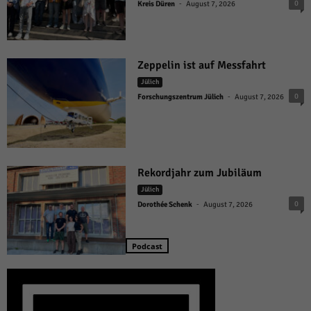
-
0
Kreis Düren
August 7, 2026
Zeppelin ist auf Messfahrt
Jülich
-
0
Forschungszentrum Jülich
August 7, 2026
Rekordjahr zum Jubiläum
Jülich
-
0
Dorothée Schenk
August 7, 2026
Podcast