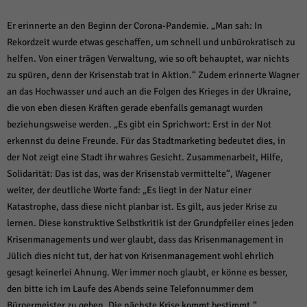
Er erinnerte an den Beginn der Corona-Pandemie. „Man sah: In
Rekordzeit wurde etwas geschaffen, um schnell und unbürokratisch zu
helfen. Von einer trägen Verwaltung, wie so oft behauptet, war nichts
zu spüren, denn der Krisenstab trat in Aktion.“ Zudem erinnerte Wagner
an das Hochwasser und auch an die Folgen des Krieges in der Ukraine,
die von eben diesen Kräften gerade ebenfalls gemanagt wurden
beziehungsweise werden. „Es gibt ein Sprichwort: Erst in der Not
erkennst du deine Freunde. Für das Stadtmarketing bedeutet dies, in
der Not zeigt eine Stadt ihr wahres Gesicht. Zusammenarbeit, Hilfe,
Solidarität: Das ist das, was der Krisenstab vermittelte“, Wagener
weiter, der deutliche Worte fand: „Es liegt in der Natur einer
Katastrophe, dass diese nicht planbar ist. Es gilt, aus jeder Krise zu
lernen. Diese konstruktive Selbstkritik ist der Grundpfeiler eines jeden
Krisenmanagements und wer glaubt, dass das Krisenmanagement in
Jülich dies nicht tut, der hat von Krisenmanagement wohl ehrlich
gesagt keinerlei Ahnung. Wer immer noch glaubt, er könne es besser,
den bitte ich im Laufe des Abends seine Telefonnummer dem
Bürgermeister zu geben. Die nächste Krise kommt bestimmt.“