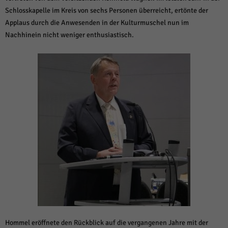
über Websites hinweg verfolgen.
Schlosskapelle im Kreis von sechs Personen überreicht, ertönte der
Cookie-Informationen anzeigen
Applaus durch die Anwesenden in der Kulturmuschel nun im
Ext
Externe Medien (6)
Nachhinein nicht weniger enthusiastisch.
Inhalte von Videoplattformen und Social-Media-Plattformen werden
standardmäßig blockiert. Wenn Cookies von externen Medien akzeptiert
werden, bedarf der Zugriff auf diese Inhalte keiner manuellen Einwilligung
mehr.
Cookie-Informationen anzeigen
Datenschutzerklärung
Impressum
powered by Borlabs Cookie
Hommel eröffnete den Rückblick auf die vergangenen Jahre mit der