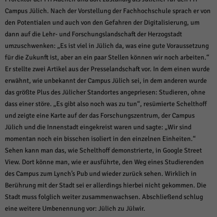
Campus Jülich. Nach der Vorstellung der Fachhochschule sprach er von
den Potentialen und auch von den Gefahren der Digitalisierung, um
dann auf die Lehr- und Forschungslandschaft der Herzogstadt
umzuschwenken: „Es ist viel in Jülich da, was eine gute Voraussetzung
für die Zukunft ist, aber an ein paar Stellen können wir noch arbeiten.“
Er stellte zwei Artikel aus der Presselandschaft vor. In dem einen wurde
erwähnt, wie unbekannt der Campus Jülich sei, in dem anderen wurde
das größte Plus des Jülicher Standortes angepriesen: Studieren, ohne
dass einer störe. „Es gibt also noch was zu tun“, resümierte Schelthoff
und zeigte eine Karte auf der das Forschungszentrum, der Campus
Jülich und die Innenstadt eingekreist waren und sagte: „Wir sind
momentan noch ein bisschen isoliert in den einzelnen Einheiten.“
Sehen kann man das, wie Schelthoff demonstrierte, in Google Street
View. Dort könne man, wie er ausführte, den Weg eines Studierenden
des Campus zum Lynch’s Pub und wieder zurück sehen. Wirklich in
Berührung mit der Stadt sei er allerdings hierbei nicht gekommen. Die
Stadt muss folglich weiter zusammenwachsen. Abschließend schlug
eine weitere Umbenennung vor: Jülich zu Jülwir.