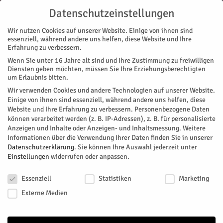
Datenschutzeinstellungen
Wir nutzen Cookies auf unserer Website. Einige von ihnen sind
essenziell, während andere uns helfen, diese Website und Ihre
Erfahrung zu verbessern.
Wenn Sie unter 16 Jahre alt sind und Ihre Zustimmung zu freiwilligen
Start
Stadtteile
Jülich
Ausgezeichnete Botschafter für Jülich
Diensten geben möchten, müssen Sie Ihre Erziehungsberechtigten
STADTTEILE
JÜLICH
NACHRICHTEN
RATHAUS
MAGAZIN
VEREINE
um Erlaubnis bitten.
Ausgezeichnete Botschafter für
Wir verwenden Cookies und andere Technologien auf unserer Website.
Einige von ihnen sind essenziell, während andere uns helfen, diese
Jülich
Website und Ihre Erfahrung zu verbessern.
Personenbezogene Daten
können verarbeitet werden (z. B. IP-Adressen), z. B. für personalisierte
Anzeigen und Inhalte oder Anzeigen- und Inhaltsmessung.
Weitere
Emotionen, Zukunftsaussichten und offene Kritik: Der
Informationen über die Verwendung Ihrer Daten finden Sie in unserer
(Neu)Jahresempfang des Stadtmarketings, der
Datenschutzerklärung
.
Sie können Ihre Auswahl jederzeit unter
pandemiebedingt in den April verlegt wurde, hatte viel zu
Einstellungen
widerrufen oder anpassen.
bieten. Verfolgt wurden die Reden und Preisverleihungen von
Datenschutzeinstellungen
einem Plenum voller bekannter Gesichter der Herzogstadt.
Essenziell
Statistiken
Marketing
Externe Medien
Von
Mira Otto
-
April 30, 2022
351
0
Facebook
Twitter