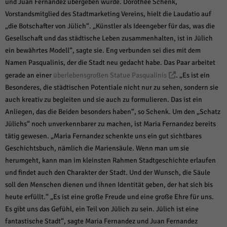
und Juan Fernandez übergeben wurde. Dorothée Schenk,
Vorstandsmitglied des Stadtmarketing Vereins, hielt die Laudatio auf
„die Botschafter von Jülich“. „Künstler als Ideengeber für das, was die
Gesellschaft und das städtische Leben zusammenhalten, ist in Jülich
ein bewährtes Modell“, sagte sie. Eng verbunden sei dies mit dem
Namen Pasqualinis, der die Stadt neu gedacht habe. Das Paar arbeitet
gerade an einer
überlebensgroßen Statue Pasqualinis
. „Es ist ein
Besonderes, die städtischen Potentiale nicht nur zu sehen, sondern sie
auch kreativ zu begleiten und sie auch zu formulieren. Das ist ein
Anliegen, das die Beiden besonders haben“, so Schenk. Um den „Schatz
Jülichs“ noch unverkennbarer zu machen, ist Maria Fernandez bereits
tätig gewesen. „Maria Fernandez schenkte uns ein gut sichtbares
Geschichtsbuch, nämlich die Mariensäule. Wenn man um sie
herumgeht, kann man im kleinsten Rahmen Stadtgeschichte erlaufen
und findet auch den Charakter der Stadt. Und der Wunsch, die Säule
soll den Menschen dienen und ihnen Identität geben, der hat sich bis
heute erfüllt.“ „Es ist eine große Freude und eine große Ehre für uns.
Es gibt uns das Gefühl, ein Teil von Jülich zu sein. Jülich ist eine
fantastische Stadt“, sagte Maria Fernandez und Juan Fernandez