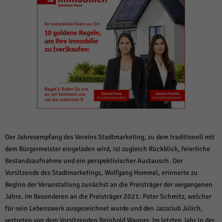
weitere Informationen anzeigen lassen und so nur bestimmte Cookies
auswählen.
Alle akzeptieren
Speichern und weiter
Zurück
Datenschutzeinstellungen
Essenziell (1)
Essenzielle Cookies ermöglichen grundlegende Funktionen und sind für die
einwandfreie Funktion der Website erforderlich.
Cookie-Informationen anzeigen
Sta
Statistiken (1)
Der Jahresempfang des Vereins Stadtmarketing, zu dem traditionell mit
Statistik Cookies erfassen Informationen anonym. Diese Informationen helfen
dem Bürgermeister eingeladen wird, ist zugleich Rückblick, feierliche
uns zu verstehen, wie unsere Besucher unsere Website nutzen.
Bestandsaufnahme und ein perspektivischer Austausch. Der
Cookie-Informationen anzeigen
Vorsitzende des Stadtmarketings, Wolfgang Hommel, erinnerte zu
Beginn der Veranstaltung zunächst an die Preisträger der vergangenen
Mar
Marketing (1)
Jahre. Im Besonderen an die Preisträger 2021: Peter Schmitz, welcher
Marketing-Cookies werden von Drittanbietern oder Publishern verwendet,
für sein Lebenswerk ausgezeichnet wurde und den Jazzclub Jülich,
um personalisierte Werbung anzuzeigen. Sie tun dies, indem sie Besucher
vertreten von dem Vorsitzenden Reinhold Wagner. Im letzten Jahr in der