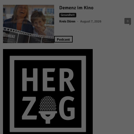
Demenz im Kino
Gesundheit
-
0
Kreis Düren
August 7, 2026
Podcast