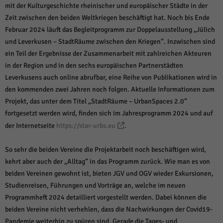
weitere Informationen anzeigen lassen und so nur bestimmte Cookies
mit der Kulturgeschichte rheinischer und europäischer Städte in der
auswählen.
Zeit zwischen den beiden Weltkriegen beschäftigt hat. Noch bis Ende
Februar 2024 läuft das Begleitprogramm zur Doppelausstellung „Jülich
Alle akzeptieren
Speichern und weiter
und Leverkusen – StadtRäume zwischen den Kriegen“. Inzwischen sind
Zurück
ein Teil der Ergebnisse der Zusammenarbeit mit zahlreichen Akteuren
Datenschutzeinstellungen
in der Region und in den sechs europäischen Partnerstädten
Essenziell (1)
Leverkusens auch online abrufbar, eine Reihe von Publikationen wird in
Essenzielle Cookies ermöglichen grundlegende Funktionen und sind für die
den kommenden zwei Jahren noch folgen. Aktuelle Informationen zum
einwandfreie Funktion der Website erforderlich.
Projekt, das unter dem Titel „StadtRäume – UrbanSpaces 2.0“
Cookie-Informationen anzeigen
fortgesetzt werden wird, finden sich im Jahresprogramm 2024 und auf
der Internetseite
https://star-urbs.eu
.
Sta
Statistiken (1)
Statistik Cookies erfassen Informationen anonym. Diese Informationen helfen
So sehr die beiden Vereine die Projektarbeit noch beschäftigen wird,
uns zu verstehen, wie unsere Besucher unsere Website nutzen.
kehrt aber auch der „Alltag“ in das Programm zurück. Wie man es von
Cookie-Informationen anzeigen
beiden Vereinen gewohnt ist, bieten JGV und OGV wieder Exkursionen,
Studienreisen, Führungen und Vorträge an, welche im neuen
Mar
Marketing (1)
Programmheft 2024 detailliert vorgestellt werden. Dabei können die
Marketing-Cookies werden von Drittanbietern oder Publishern verwendet,
beiden Vereine nicht verhehlen, dass die Nachwirkungen der Covid19-
um personalisierte Werbung anzuzeigen. Sie tun dies, indem sie Besucher
Pandemie weiterhin zu spüren sind. Gerade die Tages- und