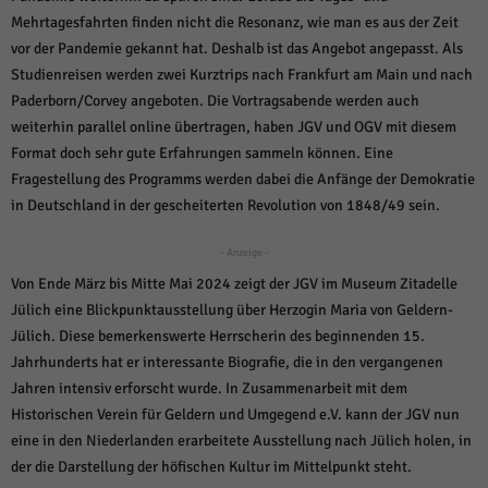
über Websites hinweg verfolgen.
Mehrtagesfahrten finden nicht die Resonanz, wie man es aus der Zeit
Cookie-Informationen anzeigen
vor der Pandemie gekannt hat. Deshalb ist das Angebot angepasst. Als
Ext
Studienreisen werden zwei Kurztrips nach Frankfurt am Main und nach
Externe Medien (6)
Paderborn/Corvey angeboten. Die Vortragsabende werden auch
Inhalte von Videoplattformen und Social-Media-Plattformen werden
weiterhin parallel online übertragen, haben JGV und OGV mit diesem
standardmäßig blockiert. Wenn Cookies von externen Medien akzeptiert
werden, bedarf der Zugriff auf diese Inhalte keiner manuellen Einwilligung
Format doch sehr gute Erfahrungen sammeln können. Eine
mehr.
Fragestellung des Programms werden dabei die Anfänge der Demokratie
Cookie-Informationen anzeigen
in Deutschland in der gescheiterten Revolution von 1848/49 sein.
Datenschutzerklärung
Impressum
powered by Borlabs Cookie
- Anzeige -
Von Ende März bis Mitte Mai 2024 zeigt der JGV im Museum Zitadelle
Jülich eine Blickpunktausstellung über Herzogin Maria von Geldern-
Jülich. Diese bemerkenswerte Herrscherin des beginnenden 15.
Jahrhunderts hat er interessante Biografie, die in den vergangenen
Jahren intensiv erforscht wurde. In Zusammenarbeit mit dem
Historischen Verein für Geldern und Umgegend e.V. kann der JGV nun
eine in den Niederlanden erarbeitete Ausstellung nach Jülich holen, in
der die Darstellung der höfischen Kultur im Mittelpunkt steht.