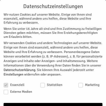
Datenschutzeinstellungen
Wir nutzen Cookies auf unserer Website. Einige von ihnen sind
essenziell, während andere uns helfen, diese Website und Ihre
Erfahrung zu verbessern.
Wenn Sie unter 16 Jahre alt sind und Ihre Zustimmung zu freiwilligen
Start
Magazin
Geschichte/n
Viele Pläne für 2024
Diensten geben möchten, müssen Sie Ihre Erziehungsberechtigten
MAGAZIN
GESCHICHTE/N
STADTTEILE
JÜLICH
NACHRICHTEN
REGION
um Erlaubnis bitten.
VEREINE
Wir verwenden Cookies und andere Technologien auf unserer Website.
Viele Pläne für 2024
Einige von ihnen sind essenziell, während andere uns helfen, diese
Website und Ihre Erfahrung zu verbessern.
Personenbezogene Daten
können verarbeitet werden (z. B. IP-Adressen), z. B. für personalisierte
Jülicher Geschichtsverein: Von einer bemerkenswerten
Anzeigen und Inhalte oder Anzeigen- und Inhaltsmessung.
Weitere
Herzogin, StadtRäumen und den Anfängen der Demokratie.
Informationen über die Verwendung Ihrer Daten finden Sie in unserer
Datenschutzerklärung
.
Sie können Ihre Auswahl jederzeit unter
Von
Jülicher Geschichtsverein
-
Januar 4, 2024
281
0
Einstellungen
widerrufen oder anpassen.
Datenschutzeinstellungen
Facebook
Twitter
Essenziell
Statistiken
Marketing
Externe Medien