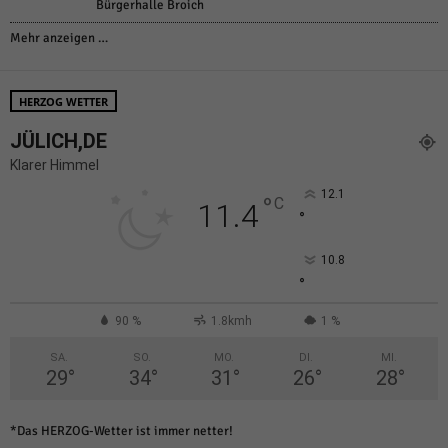
Bürgerhalle Broich
Mehr anzeigen …
HERZOG WETTER
JÜLICH,DE
Klarer Himmel
12.1
°
C
11.4
°
10.8
°
90 %
1.8kmh
1 %
SA.
SO.
MO.
DI.
MI.
29
°
34
°
31
°
26
°
28
°
*Das HERZOG-Wetter ist immer netter!