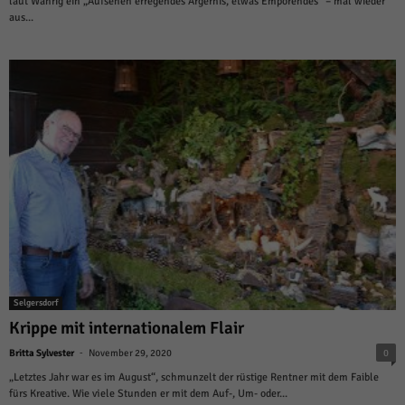
laut Wahrig ein „Aufsehen erregendes Ärgernis, etwas Empörendes“ – mal wieder
aus...
Selgersdorf
Krippe mit internationalem Flair
-
Britta Sylvester
November 29, 2020
0
„Letztes Jahr war es im August“, schmunzelt der rüstige Rentner mit dem Faible
fürs Kreative. Wie viele Stunden er mit dem Auf-, Um- oder...