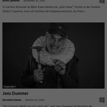
-
Britta Sylvester
Dezember 31, 2022
0
In Sachen Karneval ist Björn Esser bereits ein „alter Hase“: Schon in der Session
2016/17 stand er, noch als Schüler der Stephanusschule, als Prinz...
Selgersdorf
Jens Dummer
-
Dorothée Schenk
Oktober 31, 2022
0
"Für Schwarz-Weiß war ich noch nie", sagt Jens Dummer im Brustton der