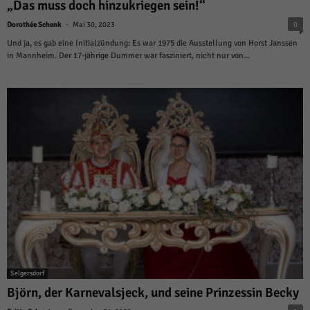
über Websites hinweg verfolgen.
„Das muss doch hinzukriegen sein!“
Cookie-Informationen anzeigen
-
Dorothée Schenk
Mai 30, 2023
0
Und ja, es gab eine Initialzündung: Es war 1975 die Ausstellung von Horst Janssen
Ext
Externe Medien (6)
in Mannheim. Der 17-jährige Dummer war fasziniert, nicht nur von...
Inhalte von Videoplattformen und Social-Media-Plattformen werden
standardmäßig blockiert. Wenn Cookies von externen Medien akzeptiert
werden, bedarf der Zugriff auf diese Inhalte keiner manuellen Einwilligung
mehr.
Cookie-Informationen anzeigen
Datenschutzerklärung
Impressum
powered by Borlabs Cookie
Selgersdorf
Björn, der Karnevalsjeck, und seine Prinzessin Becky