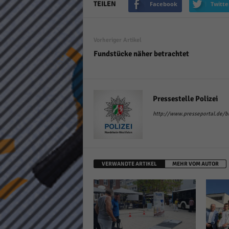
TEILEN
Facebook
Twitte
keine
powe
Vorheriger Artikel
Fundstücke näher betrachtet
Pressestelle Polizei
http://www.presseportal.de/bla
VERWANDTE ARTIKEL
MEHR VOM AUTOR