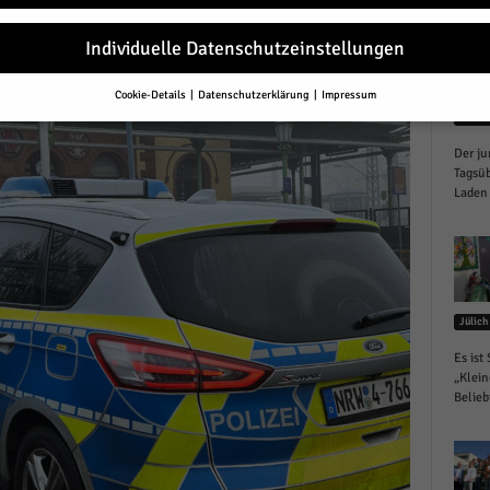
r
Individuelle Datenschutzeinstellungen
Cookie-Details
Datenschutzerklärung
Impressum
Datenschutzeinstellungen
Jülich
Der ju
Sie unter 16 Jahre alt sind und Ihre Zustimmung zu freiwilligen Diensten 
en, müssen Sie Ihre Erziehungsberechtigten um Erlaubnis bitten.
Tagsüb
Laden 
erwenden Cookies und andere Technologien auf unserer Website. Einige von
essenziell, während andere uns helfen, diese Website und Ihre Erfahrung zu
ssern.
Personenbezogene Daten können verarbeitet werden (z. B. IP-Adresse
r personalisierte Anzeigen und Inhalte oder Anzeigen- und Inhaltsmessung.
re Informationen über die Verwendung Ihrer Daten finden Sie in unserer
schutzerklärung
.
Jülich
finden Sie eine Übersicht über alle verwendeten Cookies. Sie können Ihre
lligung zu ganzen Kategorien geben oder sich weitere Informationen anzei
Es ist
n und so nur bestimmte Cookies auswählen.
„Klein
Belieb
le akzeptieren
eichern und weiter