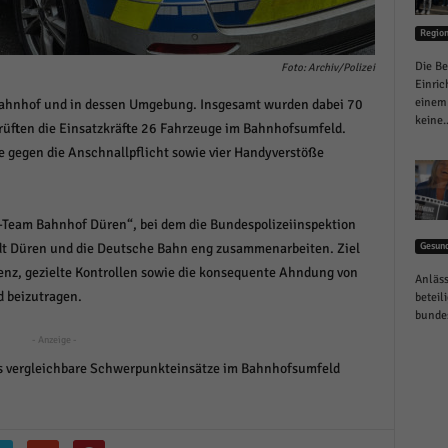
schutzeinstellungen
enziell (1)
Regio
Die Be
zielle Cookies ermöglichen grundlegende Funktionen und sind für die einwandfreie
Foto: Archiv/Polizei
ion der Website erforderlich.
Einric
einem 
ahnhof und in dessen Umgebung. Insgesamt wurden dabei 70
Cookie-Informationen anzeigen
keine..
rüften die Einsatzkräfte 26 Fahrzeuge im Bahnhofsumfeld.
istiken (1)
 gegen die Anschnallpflicht sowie vier Handyverstöße
stik Cookies erfassen Informationen anonym. Diese Informationen helfen uns zu verste
nsere Besucher unsere Website nutzen.
t-Team Bahnhof Düren“, bei dem die Bundespolizeiinspektion
Cookie-Informationen anzeigen
tadt Düren und die Deutsche Bahn eng zusammenarbeiten. Ziel
Gesund
keting (1)
äsenz, gezielte Kontrollen sowie die konsequente Ahndung von
Anläss
 beizutragen.
beteil
ting-Cookies werden von Drittanbietern oder Publishern verwendet, um personalisie
bundes
ng anzuzeigen. Sie tun dies, indem sie Besucher über Websites hinweg verfolgen.
- Anzeige -
Cookie-Informationen anzeigen
ts vergleichbare Schwerpunkteinsätze im Bahnhofsumfeld
erne Medien (6)
te von Videoplattformen und Social-Media-Plattformen werden standardmäßig blocki
Cookies von externen Medien akzeptiert werden, bedarf der Zugriff auf diese Inhalte