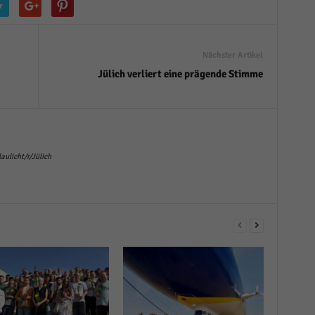
r
r manuellen Einwilligung mehr.
Cookie-Informationen anzeigen
Datenschutzerklärung
Im
red by Borlabs Cookie
Nächster Artikel
Jülich verliert eine prägende Stimme
ulicht/r/Jülich