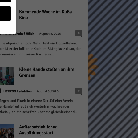
Kommende Woche im KuBa-
Kino
-
0
Kulturbahnhof Jülich
August 8, 2026
nge algerische Koch Mehdi lebt ein Doppelleben:
geben
er ist er der brillante Koch im Bistro; kurz davor, den
gemeinsam mit seiner Partnerin...
 ihnen
n), z.
Kleine Hände stoßen an ihre
Grenzen
-
0
HERZOG Redaktion
August 8, 2026
gen
 Segen und Fluch in einem: Der Jülicher Verein
e Hände“ erfreut sich weiterhin wachsender
theit. „Ich bin sehr froh über die gleichbleibend...
Zurück
Außerbetrieblicher
Ausbildungsstart