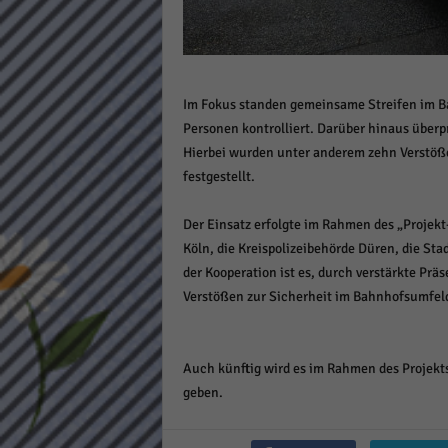
Daten
Ess
Essen
Funkt
Im Fokus standen gemeinsame Streifen im B
Personen kontrolliert. Darüber hinaus überp
Stat
Hierbei wurden unter anderem zehn Verstöße
festgestellt.
Stati
wie u
Der Einsatz erfolgte im Rahmen des „Projek
Köln, die Kreispolizeibehörde Düren, die S
Mar
der Kooperation ist es, durch verstärkte Pr
Verstößen zur Sicherheit im Bahnhofsumfeld
Marke
Werbu
Auch künftig wird es im Rahmen des Projek
geben.
Ext
Inhal
Wenn 