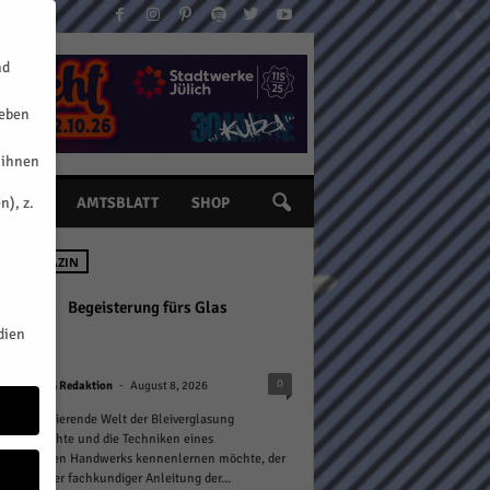
nd
geben
 ihnen
n), z.
INE
AMTSBLATT
SHOP
 IM MAGAZIN
Begeisterung fürs Glas
dien
-
0
HERZOG Redaktion
August 8, 2026
 die faszinierende Welt der Bleiverglasung
chen möchte und die Techniken eines
undertealten Handwerks kennenlernen möchte, der
eides unter fachkundiger Anleitung der...