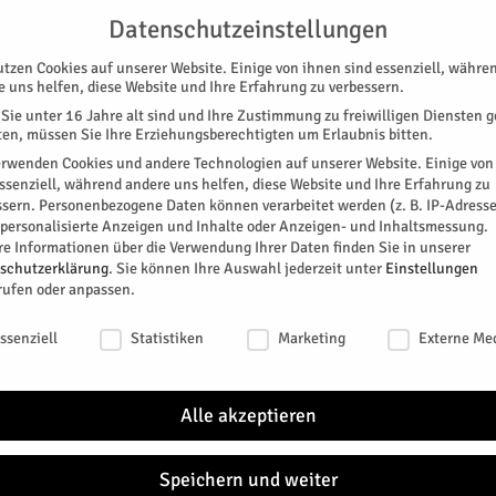
G
UNTERSTÜTZEN
KONTAKT
DATENSCHUTZ
IMPRESSUM
Datenschutzeinstellungen
utzen Cookies auf unserer Website. Einige von ihnen sind essenziell, währe
e uns helfen, diese Website und Ihre Erfahrung zu verbessern.
Sie unter 16 Jahre alt sind und Ihre Zustimmung zu freiwilligen Diensten 
en, müssen Sie Ihre Erziehungsberechtigten um Erlaubnis bitten.
erwenden Cookies und andere Technologien auf unserer Website. Einige von
essenziell, während andere uns helfen, diese Website und Ihre Erfahrung zu
ssern.
Personenbezogene Daten können verarbeitet werden (z. B. IP-Adresse
SPEZIAL
E-PAPER
KINO
GALERIE
TERM
r personalisierte Anzeigen und Inhalte oder Anzeigen- und Inhaltsmessung.
re Informationen über die Verwendung Ihrer Daten finden Sie in unserer
NEU
schutzerklärung
.
Sie können Ihre Auswahl jederzeit unter
Einstellungen
rufen oder anpassen.
iert
schutzeinstellungen
ssenziell
Statistiken
Marketing
Externe Me
punkteinsatzes gab es am Donnerstag rund um den
Jülich
len durch Polizei, Bundespolizei, Stadt Düren und
Alle akzeptieren
Wer in
eintau
jahrh
0
Speichern und weiter
kann b