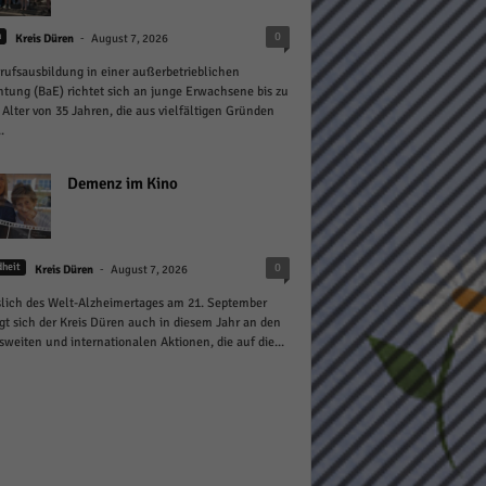
-
0
n
Kreis Düren
August 7, 2026
rufsausbildung in einer außerbetrieblichen
htung (BaE) richtet sich an junge Erwachsene bis zu
Alter von 35 Jahren, die aus vielfältigen Gründen
.
Statistiken
Demenz im Kino
hen,
-
0
heit
Kreis Düren
August 7, 2026
Marketing
lich des Welt-Alzheimertages am 21. September
igt sich der Kreis Düren auch in diesem Jahr an den
rte
weiten und internationalen Aktionen, die auf die...
Externe Medien
ert.