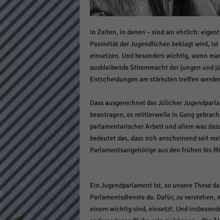
Daten
Ess
In Zeiten, in denen – sind wir ehrlich: eigen
Essen
Funkt
Passivität der Jugendlichen beklagt wird, is
einsetzen. Und besonders wichtig, wenn ma
ausbleibende Stimmmacht der jungen und jün
Stat
Entscheidungen am stärksten treffen werde
Stati
wie u
Dass ausgerechnet das Jülicher Jugendparla
beantragen, es mittlerweile in Gang gebrac
parlamentarischer Arbeit und allem was daz
Mar
bedeutet das, dass sich anscheinend seit mei
Parlamentsangehörige aus den frühen bis M
Marke
Werbu
Ein Jugendparlament ist, so unsere These da
Ext
Parlamentsdienste da. Dafür, zu verstehen, w
einem wichtig sind, einsetzt. Und insbeson
Inhal
Wenn 