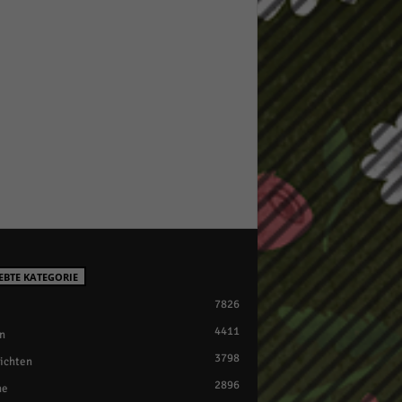
EBTE KATEGORIE
7826
4411
n
3798
ichten
2896
ne