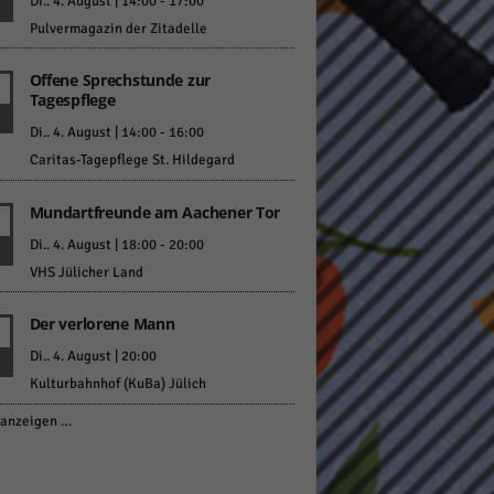
Di.. 4. August | 14:00
-
17:00
Pulvermagazin der Zitadelle
Offene Sprechstunde zur
Tagespflege
Di.. 4. August | 14:00
-
16:00
Caritas-Tagepflege St. Hildegard
Mundartfreunde am Aachener Tor
Di.. 4. August | 18:00
-
20:00
VHS Jülicher Land
Der verlorene Mann
Di.. 4. August | 20:00
Kulturbahnhof (KuBa) Jülich
anzeigen …