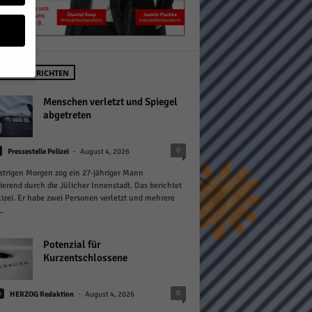
STE NACHRICHTEN
geben
Menschen verletzt und Spiegel
abgetreten
 ihnen
-
0
Pressestelle Polizei
August 4, 2026
n), z.
trigen Morgen zog ein 27-jähriger Mann
ierend durch die Jülicher Innenstadt. Das berichtet
lizei. Er habe zwei Personen verletzt und mehrere
.
gen
Potenzial für
Kurzentschlossene
Zurück
-
0
n
HERZOG Redaktion
August 4, 2026