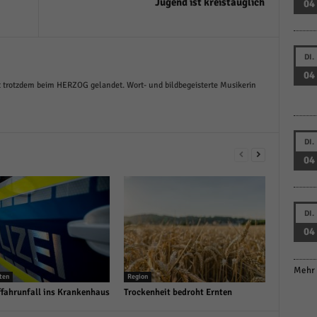
Jugend ist kreistauglich
04
DI.
04
ist trotzdem beim HERZOG gelandet. Wort- und bildbegeisterte Musikerin
DI.
04
DI.
04
Mehr 
ten
Region
fahrunfall ins Krankenhaus
Trockenheit bedroht Ernten