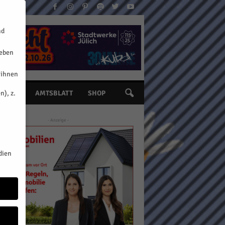
nd
geben
 ihnen
n), z.
INE
AMTSBLATT
SHOP
- Anzeige -
dien