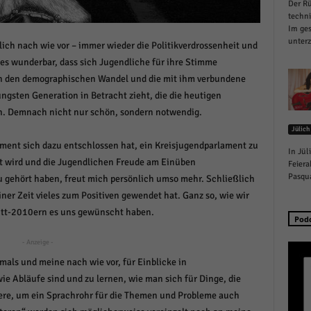
Der Rü
schutzeinstellungen
techn
enziell (1)
Im ges
unterz
tlich nach wie vor – immer wieder die Politikverdrossenheit und
zielle Cookies ermöglichen grundlegende Funktionen und sind für die einwandfreie
ion der Website erforderlich.
t es wunderbar, dass sich Jugendliche für ihre Stimme
Cookie-Informationen anzeigen
n den demographischen Wandel und die mit ihm verbundene
gsten Generation in Betracht zieht, die die heutigen
istiken (1)
n. Demnach nicht nur schön, sondern notwendig.
Jülich
stik Cookies erfassen Informationen anonym. Diese Informationen helfen uns zu verste
nsere Besucher unsere Website nutzen.
ment sich dazu entschlossen hat, ein Kreisjugendparlament zu
In Jül
ht wird und die Jugendlichen Freude am Einüben
Cookie-Informationen anzeigen
Feiera
Pasqua
u gehört haben, freut mich persönlich umso mehr. Schließlich
keting (1)
ner Zeit vieles zum Positiven gewendet hat. Ganz so, wie wir
itt-2010ern es uns gewünscht haben.
ting-Cookies werden von Drittanbietern oder Publishern verwendet, um personalisie
Pod
ng anzuzeigen. Sie tun dies, indem sie Besucher über Websites hinweg verfolgen.
- Anzeige -
Cookie-Informationen anzeigen
mals und meine nach wie vor, für Einblicke in
erne Medien (6)
ie Abläufe sind und zu lernen, wie man sich für Dinge, die
dere, um ein Sprachrohr für die Themen und Probleme auch
te von Videoplattformen und Social-Media-Plattformen werden standardmäßig blocki
Cookies von externen Medien akzeptiert werden, bedarf der Zugriff auf diese Inhalte