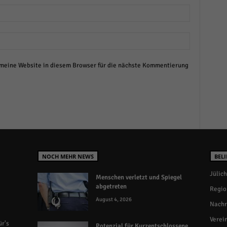
eine Website in diesem Browser für die nächste Kommentierung
NOCH MEHR NEWS
BELI
Jülich
Menschen verletzt und Spiegel
abgetreten
Regio
August 4, 2026
Nachr
Verei
r's
Potenzial für Kurzentschlossene