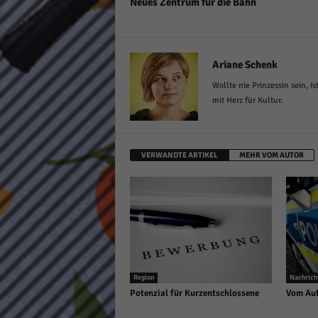
Neues Zentrum für die Bahn
Ariane Schenk
Wollte nie Prinzessin sein, 
mit Herz für Kultur.
VERWANDTE ARTIKEL
MEHR VOM AUTOR
Region
Nachrich
Potenzial für Kurzentschlossene
Vom Auf