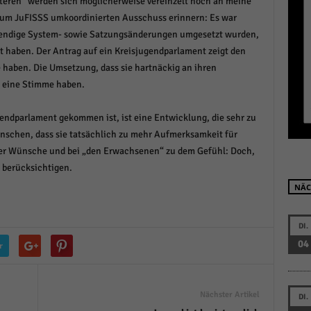
lteren“ werden sich möglicherweise vereinzelt noch an meine
r manuellen Einwilligung mehr.
um JuFISSS umkoordinierten Ausschuss erinnern: Es war
Cookie-Informationen anzeigen
twendige System- sowie Satzungsänderungen umgesetzt wurden,
t haben. Der Antrag auf ein Kreisjugendparlament zeigt den
Datenschutzerklärung
Im
red by Borlabs Cookie
 haben. Die Umsetzung, dass sie hartnäckig an ihren
n eine Stimme haben.
gendparlament gekommen ist, ist eine Entwicklung, die sehr zu
ünschen, dass sie tatsächlich zu mehr Aufmerksamkeit für
er Wünsche und bei „den Erwachsenen“ zu dem Gefühl: Doch,
e berücksichtigen.
NÄC
DI.
04
r
Nächster Artikel
DI.