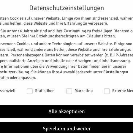
G
UNTERSTÜTZEN
KONTAKT
DATENSCHUTZ
IMPRESSUM
Datenschutzeinstellungen
utzen Cookies auf unserer Website. Einige von ihnen sind essenziell, währe
e uns helfen, diese Website und Ihre Erfahrung zu verbessern.
Sie unter 16 Jahre alt sind und Ihre Zustimmung zu freiwilligen Diensten 
en, müssen Sie Ihre Erziehungsberechtigten um Erlaubnis bitten.
erwenden Cookies und andere Technologien auf unserer Website. Einige von
essenziell, während andere uns helfen, diese Website und Ihre Erfahrung zu
ssern.
Personenbezogene Daten können verarbeitet werden (z. B. IP-Adresse
SPEZIAL
E-PAPER
KINO
GALERIE
TERM
r personalisierte Anzeigen und Inhalte oder Anzeigen- und Inhaltsmessung.
re Informationen über die Verwendung Ihrer Daten finden Sie in unserer
aben wollen
schutzerklärung
.
Sie können Ihre Auswahl jederzeit unter
Einstellungen
ITIK
REGION
STADTTEILE
rufen oder anpassen.
ben wollen
schutzeinstellungen
ssenziell
Statistiken
Marketing
Externe Me
sene Sache – und tagt das erste Mal am 7. Mai. Eine
.
Alle akzeptieren
Speichern und weiter