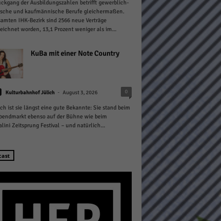
ckgang der Ausbildungszahlen betrifft gewerblich-
ische und kaufmännische Berufe gleichermaßen.
amten IHK-Bezirk sind 2566 neue Verträge
eichnet worden, 13,1 Prozent weniger als im...
KuBa mit einer Note Country
Statistiken
-
0
hen,
Kulturbahnhof Jülich
August 3, 2026
ich ist sie längst eine gute Bekannte: Sie stand beim
bendmarkt ebenso auf der Bühne wie beim
lini Zeitsprung Festival – und natürlich...
Marketing
rte
cast
Externe Medien
ert.