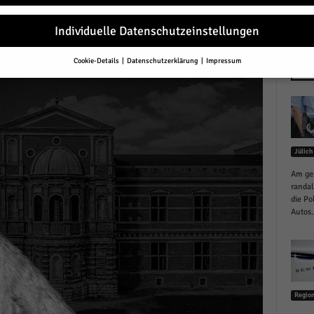
r
Individuelle Datenschutzeinstellungen
Cookie-Details
Datenschutzerklärung
Impressum
Datenschutzeinstellungen
NEU
Sie unter 16 Jahre alt sind und Ihre Zustimmung zu freiwilligen Diensten 
en, müssen Sie Ihre Erziehungsberechtigten um Erlaubnis bitten.
erwenden Cookies und andere Technologien auf unserer Website. Einige von
essenziell, während andere uns helfen, diese Website und Ihre Erfahrung zu
Jülich
ssern.
Personenbezogene Daten können verarbeitet werden (z. B. IP-Adresse
r personalisierte Anzeigen und Inhalte oder Anzeigen- und Inhaltsmessung.
Am ges
re Informationen über die Verwendung Ihrer Daten finden Sie in unserer
randal
schutzerklärung
.
die Po
finden Sie eine Übersicht über alle verwendeten Cookies. Sie können Ihre
Autos..
lligung zu ganzen Kategorien geben oder sich weitere Informationen anzei
n und so nur bestimmte Cookies auswählen.
le akzeptieren
Regio
eichern und weiter