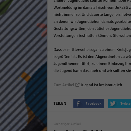
anderer Jugendliche sein zu können. „Die Ä
keine
Wortmeldung im damals frisch vom JuFaSS z
nicht immer so. Und dauerte lange, bis no
an denen wir Jugendlichen damals gearbeite
powe
Gestaltungswillen, den Jülicher Jugendliche
Vorstellungen festhalten können. Sie wolle
Dass es mittlerweile sogar zu einem Kreisju
begrüßen ist. Es ist den Abgeordneten zu w
Jugendthemen führt, zu einem Einbezug ihr
die Jugend kann das auch und wir sollten si
Zum Artikel
Jugend ist kreistauglich
TEILEN
Facebook
Twitte
Vorheriger Artikel