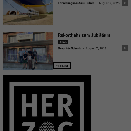
-
0
Forschungszentrum Jülich
August 7, 2026
Rekordjahr zum Jubiläum
Jülich
-
0
Dorothée Schenk
August 7, 2026
Podcast