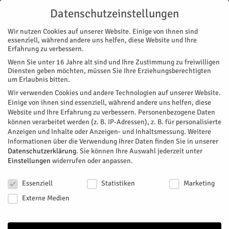
Datenschutzeinstellungen
Wir nutzen Cookies auf unserer Website. Einige von ihnen sind
essenziell, während andere uns helfen, diese Website und Ihre
Erfahrung zu verbessern.
Wenn Sie unter 16 Jahre alt sind und Ihre Zustimmung zu freiwilligen
Start
Nachrichten
Oldtimer und Festung
Diensten geben möchten, müssen Sie Ihre Erziehungsberechtigten
NACHRICHTEN
um Erlaubnis bitten.
Oldtimer und Festung
Wir verwenden Cookies und andere Technologien auf unserer Website.
Einige von ihnen sind essenziell, während andere uns helfen, diese
Website und Ihre Erfahrung zu verbessern.
Personenbezogene Daten
Zahlreiche Schätzchen waren am vergangenen Wochenende
können verarbeitet werden (z. B. IP-Adressen), z. B. für personalisierte
im Brückenkopf-Park zu sehen.
Anzeigen und Inhalte oder Anzeigen- und Inhaltsmessung.
Weitere
Informationen über die Verwendung Ihrer Daten finden Sie in unserer
Von
Volker Goebels
-
August 3, 2022
352
0
Datenschutzerklärung
.
Sie können Ihre Auswahl jederzeit unter
Einstellungen
widerrufen oder anpassen.
Facebook
Twitter
Datenschutzeinstellungen
Essenziell
Statistiken
Marketing
Externe Medien