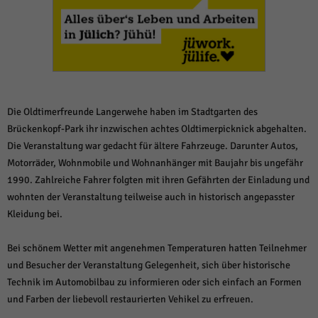
weitere Informationen anzeigen lassen und so nur bestimmte Cookies
auswählen.
Alle akzeptieren
Speichern und weiter
Zurück
Datenschutzeinstellungen
Essenziell (1)
Die Oldtimerfreunde Langerwehe haben im Stadtgarten des
Essenzielle Cookies ermöglichen grundlegende Funktionen und sind für die
Brückenkopf-Park ihr inzwischen achtes Oldtimerpicknick abgehalten.
einwandfreie Funktion der Website erforderlich.
Die Veranstaltung war gedacht für ältere Fahrzeuge. Darunter Autos,
Cookie-Informationen anzeigen
Motorräder, Wohnmobile und Wohnanhänger mit Baujahr bis ungefähr
1990. Zahlreiche Fahrer folgten mit ihren Gefährten der Einladung und
Sta
Statistiken (1)
wohnten der Veranstaltung teilweise auch in historisch angepasster
Statistik Cookies erfassen Informationen anonym. Diese Informationen helfen
Kleidung bei.
uns zu verstehen, wie unsere Besucher unsere Website nutzen.
Cookie-Informationen anzeigen
Bei schönem Wetter mit angenehmen Temperaturen hatten Teilnehmer
und Besucher der Veranstaltung Gelegenheit, sich über historische
Mar
Marketing (1)
Technik im Automobilbau zu informieren oder sich einfach an Formen
Marketing-Cookies werden von Drittanbietern oder Publishern verwendet,
und Farben der liebevoll restaurierten Vehikel zu erfreuen.
um personalisierte Werbung anzuzeigen. Sie tun dies, indem sie Besucher