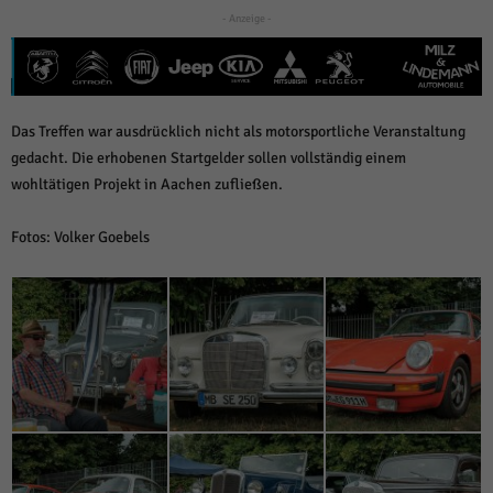
über Websites hinweg verfolgen.
- Anzeige -
Cookie-Informationen anzeigen
Ext
Externe Medien (6)
Inhalte von Videoplattformen und Social-Media-Plattformen werden
Das Treffen war ausdrücklich nicht als motorsportliche Veranstaltung
standardmäßig blockiert. Wenn Cookies von externen Medien akzeptiert
werden, bedarf der Zugriff auf diese Inhalte keiner manuellen Einwilligung
gedacht. Die erhobenen Startgelder sollen vollständig einem
mehr.
wohltätigen Projekt in Aachen zufließen.
Cookie-Informationen anzeigen
Fotos: Volker Goebels
Datenschutzerklärung
Impressum
powered by Borlabs Cookie