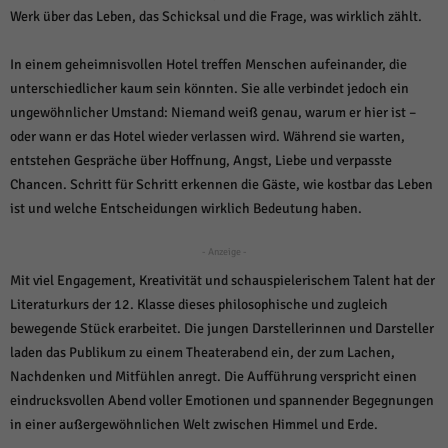
weitere Informationen anzeigen lassen und so nur bestimmte Cookies
Werk über das Leben, das Schicksal und die Frage, was wirklich zählt.
auswählen.
Alle akzeptieren
Speichern und weiter
In einem geheimnisvollen Hotel treffen Menschen aufeinander, die
unterschiedlicher kaum sein könnten. Sie alle verbindet jedoch ein
Zurück
ungewöhnlicher Umstand: Niemand weiß genau, warum er hier ist –
Datenschutzeinstellungen
oder wann er das Hotel wieder verlassen wird. Während sie warten,
Essenziell (1)
entstehen Gespräche über Hoffnung, Angst, Liebe und verpasste
Essenzielle Cookies ermöglichen grundlegende Funktionen und sind für die
Chancen. Schritt für Schritt erkennen die Gäste, wie kostbar das Leben
einwandfreie Funktion der Website erforderlich.
ist und welche Entscheidungen wirklich Bedeutung haben.
Cookie-Informationen anzeigen
- Anzeige -
Sta
Statistiken (1)
Mit viel Engagement, Kreativität und schauspielerischem Talent hat der
Statistik Cookies erfassen Informationen anonym. Diese Informationen helfen
Literaturkurs der 12. Klasse dieses philosophische und zugleich
uns zu verstehen, wie unsere Besucher unsere Website nutzen.
bewegende Stück erarbeitet. Die jungen Darstellerinnen und Darsteller
Cookie-Informationen anzeigen
laden das Publikum zu einem Theaterabend ein, der zum Lachen,
Nachdenken und Mitfühlen anregt. Die Aufführung verspricht einen
Mar
Marketing (1)
eindrucksvollen Abend voller Emotionen und spannender Begegnungen
Marketing-Cookies werden von Drittanbietern oder Publishern verwendet,
in einer außergewöhnlichen Welt zwischen Himmel und Erde.
um personalisierte Werbung anzuzeigen. Sie tun dies, indem sie Besucher