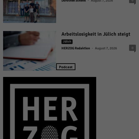
-
0
Dorothée Schenk
August 7, 2026
Arbeitslosigkeit in Jülich steigt
Jülich
-
0
HERZOG Redaktion
August 7, 2026
Podcast