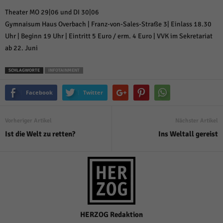
über Websites hinweg verfolgen.
Theater MO 29|06 und DI 30|06
Cookie-Informationen anzeigen
Gymnaisum Haus Overbach | Franz-von-Sales-Straße 3| Einlass 18.30
Ext
Externe Medien (6)
Uhr | Beginn 19 Uhr | Eintritt 5 Euro / erm. 4 Euro | VVK im Sekretariat
ab 22. Juni
Inhalte von Videoplattformen und Social-Media-Plattformen werden
standardmäßig blockiert. Wenn Cookies von externen Medien akzeptiert
werden, bedarf der Zugriff auf diese Inhalte keiner manuellen Einwilligung
SCHLAGWORTE
INFOTAINMENT
mehr.
Cookie-Informationen anzeigen
Facebook
Twitter
Datenschutzerklärung
Impressum
powered by Borlabs Cookie
Vorheriger Artikel
Nächster Artikel
Ist die Welt zu retten?
Ins Weltall gereist
HERZOG Redaktion