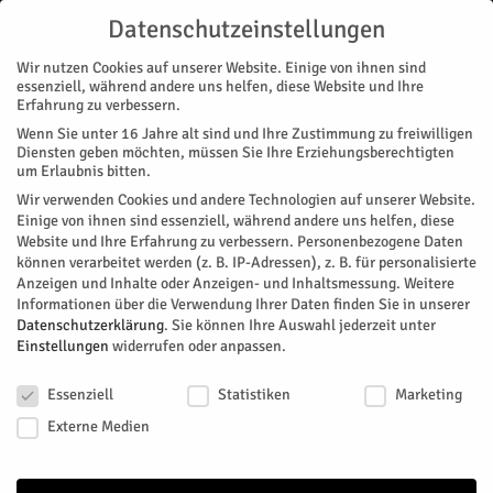
Datenschutzeinstellungen
Wir nutzen Cookies auf unserer Website. Einige von ihnen sind
essenziell, während andere uns helfen, diese Website und Ihre
Erfahrung zu verbessern.
Wenn Sie unter 16 Jahre alt sind und Ihre Zustimmung zu freiwilligen
Start
Stadtteile
Barmen
Hotel zu den zwei Welten
Diensten geben möchten, müssen Sie Ihre Erziehungsberechtigten
STADTTEILE
BARMEN
MAGAZIN
SCHULE
THEATER
um Erlaubnis bitten.
Hotel zu den zwei Welten
Wir verwenden Cookies und andere Technologien auf unserer Website.
Einige von ihnen sind essenziell, während andere uns helfen, diese
Website und Ihre Erfahrung zu verbessern.
Personenbezogene Daten
Ein Wechselbad der Gefühle und sein Leben noch mal von
können verarbeitet werden (z. B. IP-Adressen), z. B. für personalisierte
Grund auf neu überdenken: Das verspricht das Theaterstück
Anzeigen und Inhalte oder Anzeigen- und Inhaltsmessung.
Weitere
„Hotel zu den zwei Welten“. Aufgeführt wird es vom
Informationen über die Verwendung Ihrer Daten finden Sie in unserer
Literaturkurs der 12. Klasse des Gymnasiums Haus Overbach.
Datenschutzerklärung
.
Sie können Ihre Auswahl jederzeit unter
Einstellungen
widerrufen oder anpassen.
Es wird sowohl am 29. als auch am 30. Juni aufgeführt.
Datenschutzeinstellungen
Von
HERZOG Redaktion
-
Juni 18, 2026
73
0
Essenziell
Statistiken
Marketing
Externe Medien
Facebook
Twitter