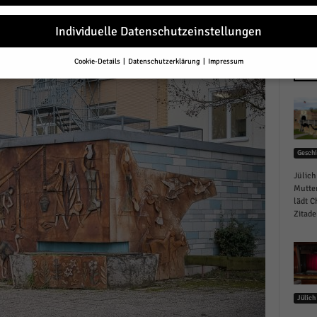
Individuelle Datenschutzeinstellungen
r
Cookie-Details
Datenschutzerklärung
Impressum
Datenschutzeinstellungen
NEU
Sie unter 16 Jahre alt sind und Ihre Zustimmung zu freiwilligen Diensten 
en, müssen Sie Ihre Erziehungsberechtigten um Erlaubnis bitten.
erwenden Cookies und andere Technologien auf unserer Website. Einige von
essenziell, während andere uns helfen, diese Website und Ihre Erfahrung zu
Geschi
ssern.
Personenbezogene Daten können verarbeitet werden (z. B. IP-Adresse
r personalisierte Anzeigen und Inhalte oder Anzeigen- und Inhaltsmessung.
Jülich
re Informationen über die Verwendung Ihrer Daten finden Sie in unserer
Mutter
schutzerklärung
.
lädt C
finden Sie eine Übersicht über alle verwendeten Cookies. Sie können Ihre
Zitadel
lligung zu ganzen Kategorien geben oder sich weitere Informationen anzei
n und so nur bestimmte Cookies auswählen.
le akzeptieren
Jülich
eichern und weiter