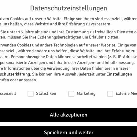
NG
UNTERSTÜTZEN
KONTAKT
DATENSCHUTZ
IMPRESSUM
Datenschutzeinstellungen
utzen Cookies auf unserer Website. Einige von ihnen sind essenziell, währe
e uns helfen, diese Website und Ihre Erfahrung zu verbessern.
Sie unter 16 Jahre alt sind und Ihre Zustimmung zu freiwilligen Diensten 
en, müssen Sie Ihre Erziehungsberechtigten um Erlaubnis bitten.
erwenden Cookies und andere Technologien auf unserer Website. Einige von
essenziell, während andere uns helfen, diese Website und Ihre Erfahrung zu
ssern.
Personenbezogene Daten können verarbeitet werden (z. B. IP-Adresse
SPEZIAL
E-PAPER
KINO
GALERIE
TERM
r personalisierte Anzeigen und Inhalte oder Anzeigen- und Inhaltsmessung.
re Informationen über die Verwendung Ihrer Daten finden Sie in unserer
ft
schutzerklärung
.
Sie können Ihre Auswahl jederzeit unter
Einstellungen
rufen oder anpassen.
erschaft
schutzeinstellungen
ssenziell
Statistiken
Marketing
Externe Me
st einem Jahr sowohl formal als auch inhaltlich die
adtarchiv und Museum. Die drei Leitungen erklären,
Alle akzeptieren
e Menschen ein gelungenes Miteinander ist: Claudia
iv) und Marcell Perse (Museum) im Austausch.
Speichern und weiter
0