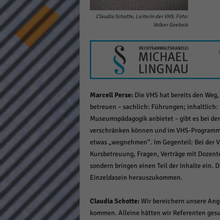
keine
Claudia Schotte, Leiterin der VHS. Foto:
Volker Goebels
powe
Marcell Perse:
Die VHS hat bereits den Weg,
betreuen – sachlich: Führungen; inhaltlich: 
Museumspädagogik anbietet – gibt es bei der
verschränken können und im VHS-Programm mi
etwas „wegnehmen“. Im Gegenteil: Bei der VH
Kursbetreuung, Fragen, Verträge mit Dozente
sondern bringen einen Teil der Inhalte ein. 
Einzeldasein herauszukommen.
Claudia Schotte:
Wir bereichern unsere Ang
kommen. Alleine hätten wir Referenten gesuc