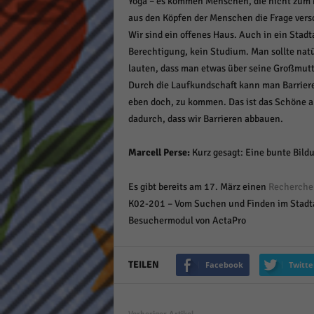
Yoga – es kommen Menschen, die nicht zum
aus den Köpfen der Menschen die Frage vers
Wir sind ein offenes Haus. Auch in ein Stad
Berechtigung, kein Studium. Man sollte natü
lauten, dass man etwas über seine Großmutt
Durch die Laufkundschaft kann man Barrieren
eben doch, zu kommen. Das ist das Schöne an
dadurch, dass wir Barrieren abbauen.
Marcell Perse:
Kurz gesagt: Eine bunte Bild
Es gibt bereits am 17. März einen
Recherchek
K02-201 – Vom Suchen und Finden im Stadta
Besuchermodul von ActaPro
TEILEN
Facebook
Twitte