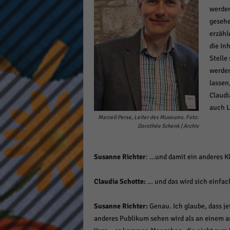
werden
gesehe
erzähl
die In
Stelle
werden
lassen
Claudi
auch 
Marcell Perse, Leiter des Museums. Foto:
Dorothée Schenk | Archiv
Susanne Richter
: …und damit ein anderes K
Claudia Schotte:
… und das wird sich einfac
Susanne Richter:
Genau. Ich glaube, dass je
anderes Publikum sehen wird als an einem an