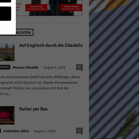
STE NACHRICHTEN
geben
Auf Englisch durch die Zitadelle
 ihnen
-
0
chte/n
Museum Zitadelle
August 4, 2026
n), z.
 als internationale Stadt hat viele Mitbürger, deren
sprache nicht Deutsch ist. Diesen Personenkreis
hristoph Fischer ein, zusammen mit ihm die
le zu...
gen
Kultur per Bus
Zurück
-
0
Kulturbüro Jülich
August 4, 2026