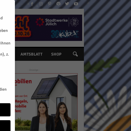
nd
geben
 ihnen
n), z.
INE
AMTSBLATT
SHOP
- Anzeige -
dien