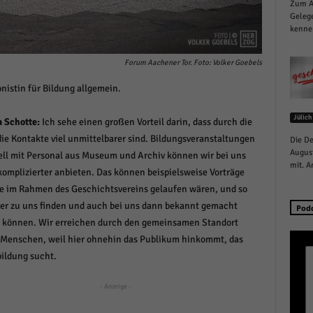
Zum Au
schutzeinstellungen
Gelege
enziell (1)
kennen
zielle Cookies ermöglichen grundlegende Funktionen und sind für die einwandfreie
ion der Website erforderlich.
Forum Aachener Tor. Foto: Volker Goebels
Cookie-Informationen anzeigen
onistin für Bildung allgemein.
istiken (1)
Jülich
a Schotte:
Ich sehe einen großen Vorteil darin, dass durch die
stik Cookies erfassen Informationen anonym. Diese Informationen helfen uns zu verste
ie Kontakte viel unmittelbarer sind. Bildungsveranstaltungen
Die De
nsere Besucher unsere Website nutzen.
August
ll mit Personal aus Museum und Archiv können wir bei uns
Cookie-Informationen anzeigen
mit. A
komplizierter anbieten. Das können beispielsweise Vorträge
ie im Rahmen des Geschichtsvereins gelaufen wären, und so
keting (1)
er zu uns finden und auch bei uns dann bekannt gemacht
Pod
ting-Cookies werden von Drittanbietern oder Publishern verwendet, um personalisie
 können. Wir erreichen durch den gemeinsamen Standort
ng anzuzeigen. Sie tun dies, indem sie Besucher über Websites hinweg verfolgen.
 Menschen, weil hier ohnehin das Publikum hinkommt, das
Cookie-Informationen anzeigen
ildung sucht.
erne Medien (6)
- Anzeige -
te von Videoplattformen und Social-Media-Plattformen werden standardmäßig blocki
Cookies von externen Medien akzeptiert werden, bedarf der Zugriff auf diese Inhalte