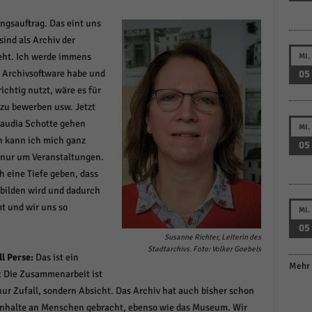
ngsauftrag. Das eint uns
ind als Archiv der
geht. Ich werde immens
MI.
05
e Archivsoftware habe und
chtig nutzt, wäre es für
 zu bewerben usw. Jetzt
Claudia Schotte gehen
MI.
n kann ich mich ganz
05
 nur um Veranstaltungen.
h eine Tiefe geben, dass
bilden wird und dadurch
t und wir uns so
MI.
05
Susanne Richter, Leiterin des
Stadtarchivs. Foto: Volker Goebels
l Perse:
Das ist ein
Mehr 
: Die Zusammenarbeit ist
nur Zufall, sondern Absicht. Das Archiv hat auch bisher schon
Inhalte an Menschen gebracht, ebenso wie das Museum. Wir