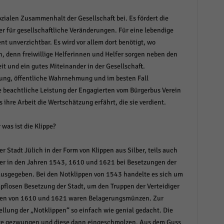
ialen Zusammenhalt der Gesellschaft bei. Es fördert die
er für gesellschaftliche Veränderungen. Für eine lebendige
t unverzichtbar. Es wird vor allem dort benötigt, wo
 denn freiwillige Helferinnen und Helfer sorgen neben den
t und ein gutes Miteinander in der Gesellschaft.
ng, öffentliche Wahrnehmung und im besten Fall
 beachtliche Leistung der Engagierten vom Bürgerbus Verein
 ihre Arbeit die Wertschätzung erfährt, die sie verdient.
 was ist die Klippe?
Stadt Jülich in der Form von Klippen aus Silber, teils auch
er in den Jahren 1543, 1610 und 1621 bei Besetzungen der
usgegeben. Bei den Notklippen von 1543 handelte es sich um
pflosen Besetzung der Stadt, um den Truppen der Verteidiger
ppen von 1610 und 1621 waren Belagerungsmünzen. Zur
ellung der „Notklippen“ so einfach wie genial gedacht. Die
ze gezwungen und diese dann eingeschmolzen. Aus dem Guss