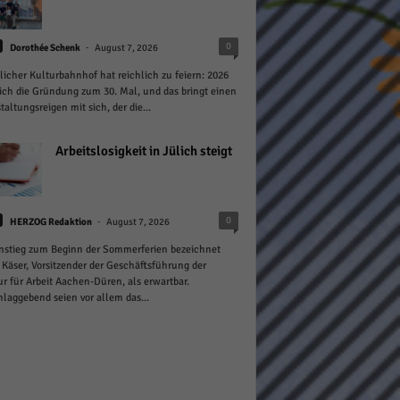
-
0
Dorothée Schenk
August 7, 2026
licher Kulturbahnhof hat reichlich zu feiern: 2026
sich die Gründung zum 30. Mal, und das bringt einen
taltungsreigen mit sich, der die...
Statistiken
Arbeitslosigkeit in Jülich steigt
hen,
-
0
HERZOG Redaktion
August 7, 2026
Marketing
nstieg zum Beginn der Sommerferien bezeichnet
 Käser, Vorsitzender der Geschäftsführung der
rte
r für Arbeit Aachen-Düren, als erwartbar.
laggebend seien vor allem das...
Externe Medien
ert.