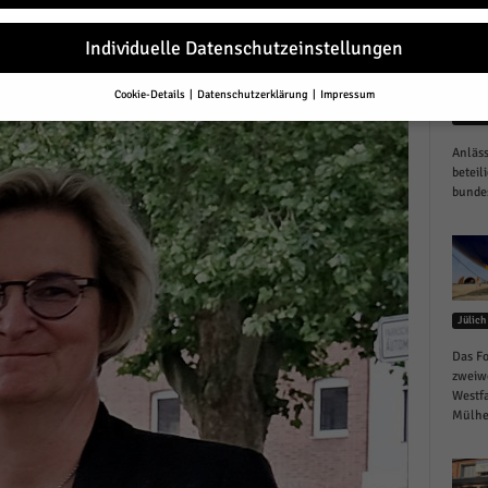
r
Individuelle Datenschutzeinstellungen
Cookie-Details
Datenschutzerklärung
Impressum
Datenschutzeinstellungen
Gesund
Anläss
Sie unter 16 Jahre alt sind und Ihre Zustimmung zu freiwilligen Diensten 
en, müssen Sie Ihre Erziehungsberechtigten um Erlaubnis bitten.
beteil
bundes
erwenden Cookies und andere Technologien auf unserer Website. Einige von
essenziell, während andere uns helfen, diese Website und Ihre Erfahrung zu
ssern.
Personenbezogene Daten können verarbeitet werden (z. B. IP-Adresse
r personalisierte Anzeigen und Inhalte oder Anzeigen- und Inhaltsmessung.
re Informationen über die Verwendung Ihrer Daten finden Sie in unserer
schutzerklärung
.
Jülich
finden Sie eine Übersicht über alle verwendeten Cookies. Sie können Ihre
lligung zu ganzen Kategorien geben oder sich weitere Informationen anzei
Das Fo
n und so nur bestimmte Cookies auswählen.
zweiw
Westfa
le akzeptieren
Mülhei
eichern und weiter