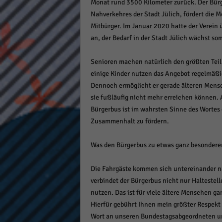
Monat rund 3500 Kilometer zurück. Der Bürg
Nahverkehres der Stadt Jülich, fördert die M
Mitbürger. Im Januar 2020 hatte der Verein 
an, der Bedarf in der Stadt Jülich wächst som
Senioren machen natürlich den größten Teil
einige Kinder nutzen das Angebot regelmäßig
Dennoch ermöglicht er gerade älteren Mens
sie fußläufig nicht mehr erreichen können. A
Bürgerbus ist im wahrsten Sinne des Wortes
Zusammenhalt zu fördern.
Was den Bürgerbus zu etwas ganz besonderem
Die Fahrgäste kommen sich untereinander nä
verbindet der Bürgerbus nicht nur Haltestel
nutzen. Das ist für viele ältere Menschen g
Hierfür gebührt Ihnen mein größter Respekt
Wort an unseren Bundestagsabgeordneten un