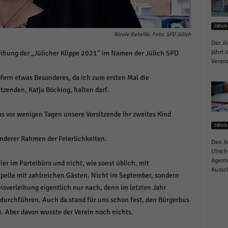
schutzeinstellungen
enziell (1)
Jülich
zielle Cookies ermöglichen grundlegende Funktionen und sind für die einwandfreie
Nicole Bataille. Foto: SPD Jülich
ion der Website erforderlich.
Der Jü
jährt 
leihung der „Jülicher Klippe 2021“ im Namen der Jülich SPD
Cookie-Informationen anzeigen
Verans
istiken (1)
ofern etwas Besonderes, da ich zum ersten Mal die
tzenden, Katja Böcking, halten darf.
stik Cookies erfassen Informationen anonym. Diese Informationen helfen uns zu verste
nsere Besucher unsere Website nutzen.
as vor wenigen Tagen unsere Vorsitzende ihr zweites Kind
Cookie-Informationen anzeigen
Jülich
keting (1)
 anderer Rahmen der Feierlichkeiten.
Den A
Ulrich
ting-Cookies werden von Drittanbietern oder Publishern verwendet, um personalisie
Agentu
ier im Parteibüro und nicht, wie sonst üblich, mit
ng anzuzeigen. Sie tun dies, indem sie Besucher über Websites hinweg verfolgen.
Aussch
pelle mit zahlreichen Gästen. Nicht im September, sondern
Cookie-Informationen anzeigen
eisverleihung eigentlich nur nach, denn im letzten Jahr
 durchführen. Auch da stand für uns schon fest, den Bürgerbus
erne Medien (6)
n. Aber davon wusste der Verein noch nichts.
te von Videoplattformen und Social-Media-Plattformen werden standardmäßig blocki
Cookies von externen Medien akzeptiert werden, bedarf der Zugriff auf diese Inhalte