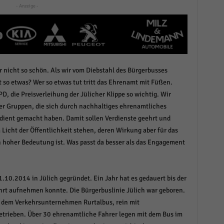
- Anzeige -
r manuellen Einwilligung mehr.
Cookie-Informationen anzeigen
Datenschutzerklärung
Im
red by Borlabs Cookie
er nicht so schön. Als wir vom Diebstahl des Bürgerbusses
 so etwas? Wer so etwas tut tritt das Ehrenamt mit Füßen.
D, die Preisverleihung der Jülicher Klippe so wichtig. Wir
der Gruppen, die sich durch nachhaltiges ehrenamtliches
rdient gemacht haben. Damit sollen Verdienste geehrt und
Licht der Öffentlichkeit stehen, deren Wirkung aber für das
hoher Bedeutung ist. Was passt da besser als das Engagement
.10.2014 in Jülich gegründet. Ein Jahr hat es gedauert bis der
rt aufnehmen konnte. Die Bürgerbuslinie Jülich war geboren.
nd dem Verkehrsunternehmen Rurtalbus, rein mit
trieben. Über 30 ehrenamtliche Fahrer legen mit dem Bus im