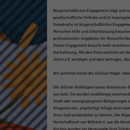
Bürgerschaftliches Engagement trägt zum soz
gesellschaftliche Teilhabe und ist Impulsgeb
Demokratie ist bürgerschaftliches Engagemen
Menschen Hilfe und Unterstützung brauchen,
professionellen Angeboten für Menschlichkei
Dieses Engagement braucht mehr Anerkennu
Nachahmung. Mit dem Preis möchten wir die
Jülich e.V. würdigen und dazu beitragen, dass
Wir verleihen heute die Jülicher Klippe. Aber
Die Jülicher Notklippen waren Notmünzen der 
aus Gold. Sie wurden unabhängig voneinand
Stadt oder vorangegangenen Belagerungen a
Kriegsmünzen, angefertigt infolge einer kam
ihren Sold ausbezahlen zu können. Die Kli
Herrschaftszeit von Wilhelm V. war die Herst
Kirchen wurden zur Herausgabe ihrer Schät