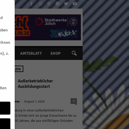
nd
geben
 ihnen
n), z.
INE
AMTSBLATT
SHOP
 IM MAGAZIN
Außerbetrieblicher
Ausbildungsstart
dien
-
0
n
Kreis Düren
August 7, 2026
rufsausbildung in einer außerbetrieblichen
htung (BaE) richtet sich an junge Erwachsene bis zu
Alter von 35 Jahren, die aus vielfältigen Gründen
.