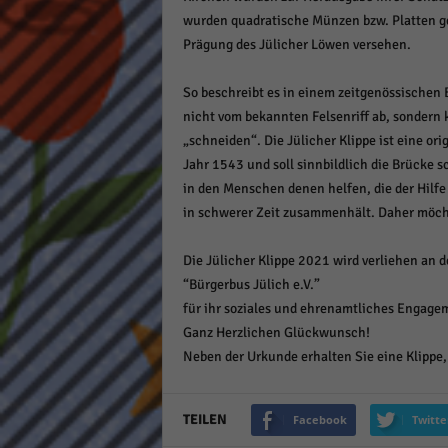
wurden quadratische Münzen bzw. Platten g
Prägung des Jülicher Löwen versehen.
So beschreibt es in einem zeitgenössischen 
nicht vom bekannten Felsenriff ab, sondern
„schneiden“. Die Jülicher Klippe ist eine or
Jahr 1543 und soll sinnbildlich die Brücke s
in den Menschen denen helfen, die der Hilfe 
in schwerer Zeit zusammenhält. Daher möcht
Die Jülicher Klippe 2021 wird verliehen an d
“Bürgerbus Jülich e.V.”
für ihr soziales und ehrenamtliches Engage
Ganz Herzlichen Glückwunsch!
Neben der Urkunde erhalten Sie eine Klippe, 
TEILEN
Facebook
Twitte