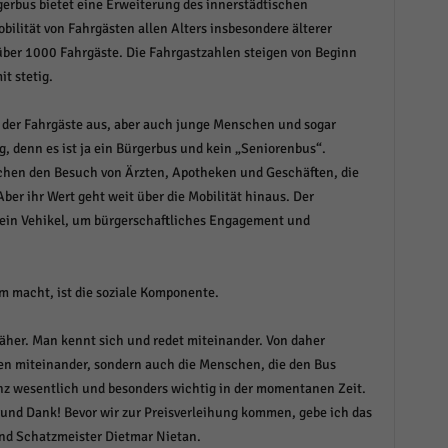
erbus bietet eine Erweiterung des innerstädtischen
obilität von Fahrgästen allen Alters insbesondere älterer
über 1000 Fahrgäste. Die Fahrgastzahlen steigen von Beginn
it stetig.
 der Fahrgäste aus, aber auch junge Menschen und sogar
, denn es ist ja ein Bürgerbus und kein „Seniorenbus“.
chen den Besuch von Ärzten, Apotheken und Geschäften, die
ber ihr Wert geht weit über die Mobilität hinaus. Der
 ein Vehikel, um bürgerschaftliches Engagement und
 macht, ist die soziale Komponente.
her. Man kennt sich und redet miteinander. Von daher
len miteinander, sondern auch die Menschen, die den Bus
anz wesentlich und besonders wichtig in der momentanen Zeit.
 und Dank! Bevor wir zur Preisverleihung kommen, gebe ich das
d Schatzmeister Dietmar Nietan.