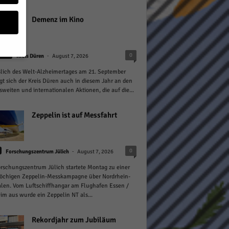
Demenz im Kino
-
0
heit
Kreis Düren
August 7, 2026
lich des Welt-Alzheimertages am 21. September
geben
igt sich der Kreis Düren auch in diesem Jahr an den
weiten und internationalen Aktionen, die auf die...
 ihnen
n), z.
Zeppelin ist auf Messfahrt
-
0
Forschungszentrum Jülich
August 7, 2026
gen
rschungszentrum Jülich startete Montag zu einer
öchigen Zeppelin-Messkampagne über Nordrhein-
len. Vom Luftschiffhangar am Flughafen Essen /
m aus wurde ein Zeppelin NT als...
Zurück
Rekordjahr zum Jubiläum