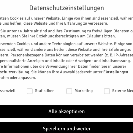
UNTERSTÜTZEN
KONTAKT
DATENSCHUTZ
IMPRESSUM
Datenschutzeinstellungen
utzen Cookies auf unserer Website. Einige von ihnen sind essenziell, währe
e uns helfen, diese Website und Ihre Erfahrung zu verbessern.
Sie unter 16 Jahre alt sind und Ihre Zustimmung zu freiwilligen Diensten 
en, müssen Sie Ihre Erziehungsberechtigten um Erlaubnis bitten.
erwenden Cookies und andere Technologien auf unserer Website. Einige von
essenziell, während andere uns helfen, diese Website und Ihre Erfahrung zu
ssern.
Personenbezogene Daten können verarbeitet werden (z. B. IP-Adresse
SPEZIAL
E-PAPER
KINO
GALERIE
TERM
r personalisierte Anzeigen und Inhalte oder Anzeigen- und Inhaltsmessung.
re Informationen über die Verwendung Ihrer Daten finden Sie in unserer
NEU
schutzerklärung
.
Sie können Ihre Auswahl jederzeit unter
Einstellungen
rufen oder anpassen.
Klippe“ 2021
schutzeinstellungen
ssenziell
Statistiken
Marketing
Externe Me
nde Parteivorsitzende die Laudatio auf den Bürgerbus
Regio
hnung "Jülicher Klippe", die seit 2015 wieder jährlich
Alle akzeptieren
Die Be
Einric
einem 
Speichern und weiter
keine..