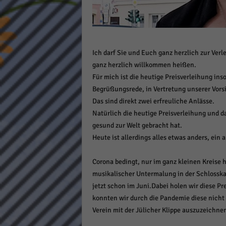
Daten
Ess
Essen
Funkt
Ich darf Sie und Euch ganz herzlich zur Ver
ganz herzlich willkommen heißen.
Stat
Für mich ist die heutige Preisverleihung ins
Begrüßungsrede, in Vertretung unserer Vorsi
Stati
Das sind direkt zwei erfreuliche Anlässe.
wie u
Natürlich die heutige Preisverleihung und d
gesund zur Welt gebracht hat.
Mar
Heute ist allerdings alles etwas anders, ein
Marke
Corona bedingt, nur im ganz kleinen Kreise h
Werbu
musikalischer Untermalung in der Schlosska
jetzt schon im Juni.Dabei holen wir diese Pr
konnten wir durch die Pandemie diese nicht
Ext
Verein mit der Jülicher Klippe auszuzeichne
Inhal
Wenn 