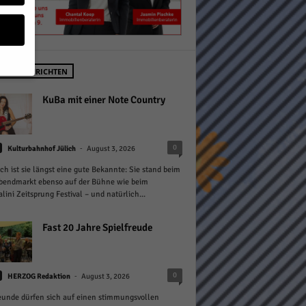
STE NACHRICHTEN
geben
KuBa mit einer Note Country
 ihnen
-
0
Kulturbahnhof Jülich
August 3, 2026
n), z.
ich ist sie längst eine gute Bekannte: Sie stand beim
bendmarkt ebenso auf der Bühne wie beim
lini Zeitsprung Festival – und natürlich...
gen
Fast 20 Jahre Spielfreude
Zurück
-
0
HERZOG Redaktion
August 3, 2026
eunde dürfen sich auf einen stimmungsvollen