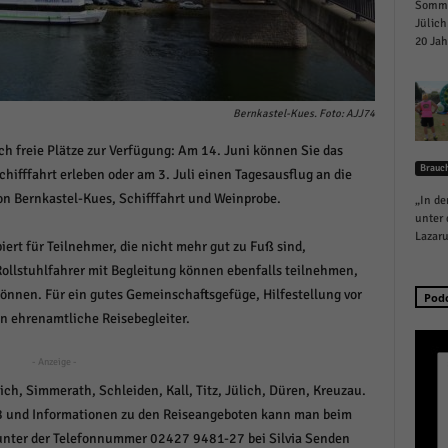
Sommer
schutzeinstellungen
Jülich
enziell (1)
20 Jah
zielle Cookies ermöglichen grundlegende Funktionen und sind für die einwandfreie
ion der Website erforderlich.
Cookie-Informationen anzeigen
Bernkastel-Kues. Foto: AJJ74
ch freie Plätze zur Verfügung: Am 14. Juni können Sie das
istiken (1)
Brauc
fffahrt erleben oder am 3. Juli einen Tagesausflug an die
stik Cookies erfassen Informationen anonym. Diese Informationen helfen uns zu verste
on Bernkastel-Kues, Schifffahrt und Weinprobe.
„In de
nsere Besucher unsere Website nutzen.
unter 
Cookie-Informationen anzeigen
Lazaru
ert für Teilnehmer, die nicht mehr gut zu Fuß sind,
ollstuhlfahrer mit Begleitung können ebenfalls teilnehmen,
keting (1)
können. Für ein gutes Gemeinschaftsgefüge, Hilfestellung vor
Pod
ting-Cookies werden von Drittanbietern oder Publishern verwendet, um personalisie
n ehrenamtliche Reisebegleiter.
ng anzuzeigen. Sie tun dies, indem sie Besucher über Websites hinweg verfolgen.
Cookie-Informationen anzeigen
- Anzeige -
ch, Simmerath, Schleiden, Kall, Titz, Jülich, Düren, Kreuzau.
erne Medien (6)
8 und Informationen zu den Reiseangeboten kann man beim
te von Videoplattformen und Social-Media-Plattformen werden standardmäßig blocki
 unter der Telefonnummer 02427 9481-27 bei Silvia Senden
Cookies von externen Medien akzeptiert werden, bedarf der Zugriff auf diese Inhalte