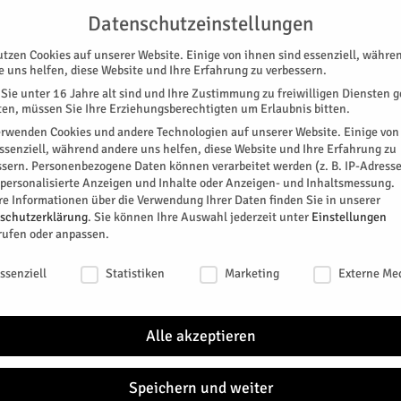
G
UNTERSTÜTZEN
KONTAKT
DATENSCHUTZ
IMPRESSUM
Datenschutzeinstellungen
utzen Cookies auf unserer Website. Einige von ihnen sind essenziell, währe
e uns helfen, diese Website und Ihre Erfahrung zu verbessern.
Sie unter 16 Jahre alt sind und Ihre Zustimmung zu freiwilligen Diensten 
en, müssen Sie Ihre Erziehungsberechtigten um Erlaubnis bitten.
erwenden Cookies und andere Technologien auf unserer Website. Einige von
essenziell, während andere uns helfen, diese Website und Ihre Erfahrung zu
ssern.
Personenbezogene Daten können verarbeitet werden (z. B. IP-Adresse
SPEZIAL
E-PAPER
KINO
GALERIE
TERM
r personalisierte Anzeigen und Inhalte oder Anzeigen- und Inhaltsmessung.
re Informationen über die Verwendung Ihrer Daten finden Sie in unserer
isebegleitung
schutzerklärung
.
Sie können Ihre Auswahl jederzeit unter
Einstellungen
rufen oder anpassen.
s-Reisebegleitung
schutzeinstellungen
ssenziell
Statistiken
Marketing
Externe Me
in Urlaub fahren zu können und Reiseerlebnisse in
anz spezielle Merkmale der Caritas-Reisen für
Alle akzeptieren
en. 20 unterschiedlich lange Inlandsreisen werden
ahresverlauf angeboten. Somit wird ein Urlaub auch
änkte Menschen ermöglicht.
Speichern und weiter