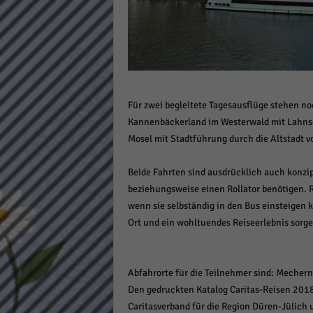
Daten
Ess
Essen
Funkt
Für zwei begleitete Tagesausflüge stehen no
Stat
Kannenbäckerland im Westerwald mit Lahnschi
Stati
Mosel mit Stadtführung durch die Altstadt v
wie u
Beide Fahrten sind ausdrücklich auch konzipi
beziehungsweise einen Rollator benötigen. R
Mar
wenn sie selbständig in den Bus einsteigen 
Marke
Ort und ein wohltuendes Reiseerlebnis sorge
Werbu
Abfahrorte für die Teilnehmer sind: Mecherni
Ext
Den gedruckten Katalog Caritas-Reisen 201
Inhal
Caritasverband für die Region Düren-Jülich
Wenn 