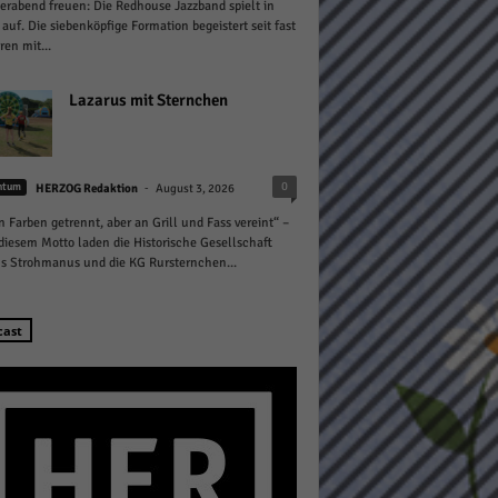
abend freuen: Die Redhouse Jazzband spielt in
 auf. Die siebenköpfige Formation begeistert seit fast
ren mit...
Lazarus mit Sternchen
Statistiken
-
0
htum
HERZOG Redaktion
August 3, 2026
hen,
n Farben getrennt, aber an Grill und Fass vereint“ –
diesem Motto laden die Historische Gesellschaft
s Strohmanus und die KG Rursternchen...
Marketing
cast
rte
Externe Medien
ert.