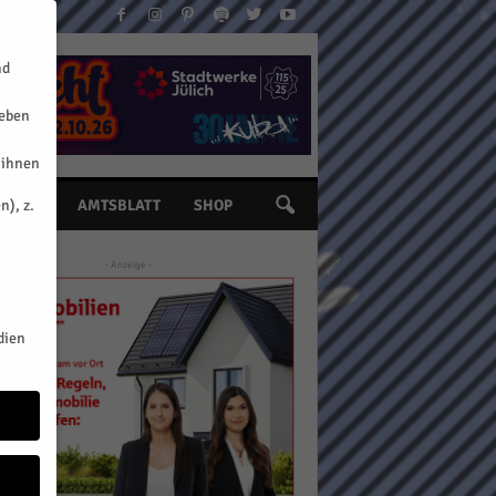
nd
geben
 ihnen
n), z.
INE
AMTSBLATT
SHOP
- Anzeige -
dien