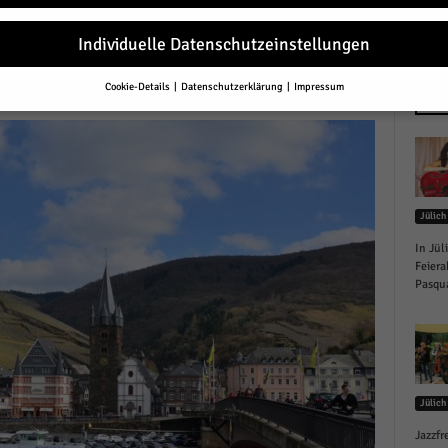
0
Individuelle Datenschutzeinstellungen
r
Cookie-Details
Datenschutzerklärung
Impressum
Datenschutzeinstellungen
NEU
Sie unter 16 Jahre alt sind und Ihre Zustimmung zu freiwilligen Diensten 
en, müssen Sie Ihre Erziehungsberechtigten um Erlaubnis bitten.
erwenden Cookies und andere Technologien auf unserer Website. Einige von
essenziell, während andere uns helfen, diese Website und Ihre Erfahrung zu
Jülich
ssern.
Personenbezogene Daten können verarbeitet werden (z. B. IP-Adresse
r personalisierte Anzeigen und Inhalte oder Anzeigen- und Inhaltsmessung.
In Jül
re Informationen über die Verwendung Ihrer Daten finden Sie in unserer
Feiera
schutzerklärung
.
Pasqua
finden Sie eine Übersicht über alle verwendeten Cookies. Sie können Ihre
lligung zu ganzen Kategorien geben oder sich weitere Informationen anzei
n und so nur bestimmte Cookies auswählen.
le akzeptieren
Jülich
eichern und weiter
Jazzfr