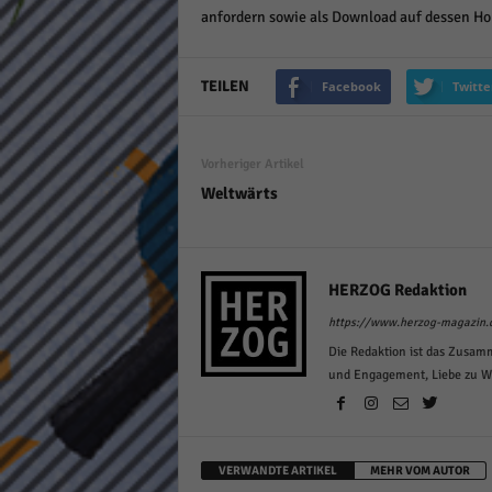
anfordern sowie als Download auf dessen 
keine
powe
TEILEN
Facebook
Twitte
Vorheriger Artikel
Weltwärts
HERZOG Redaktion
https://www.herzog-magazin.
Die Redaktion ist das Zusam
und Engagement, Liebe zu Wor
VERWANDTE ARTIKEL
MEHR VOM AUTOR