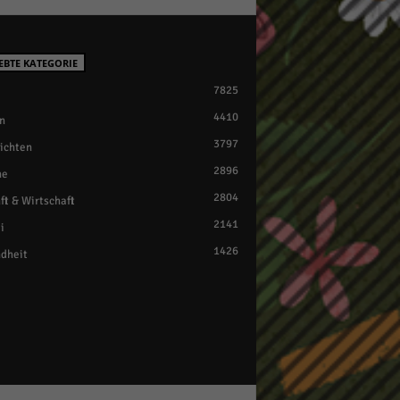
EBTE KATEGORIE
7825
4410
n
3797
ichten
2896
ne
2804
ft & Wirtschaft
2141
i
1426
dheit