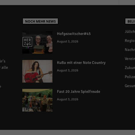
NOCH MEHR NEWS
BELI
Jülich
Hofgezwitscher#45
Regio
August 3, 2026
Nachr
Verei
r's
KuBa mit einer Note Country
 alle
Zukun
August 3, 2026
Polize
Gesun
e
Fast 20 Jahre Spielfreude
August 3, 2026