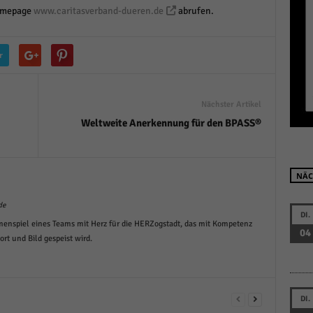
Homepage
www.caritasverband-dueren.de
abrufen.
r manuellen Einwilligung mehr.
Cookie-Informationen anzeigen
Datenschutzerklärung
Im
red by Borlabs Cookie
r
Nächster Artikel
Weltweite Anerkennung für den BPASS®
NÄC
de
DI.
menspiel eines Teams mit Herz für die HERZogstadt, das mit Kompetenz
04
t und Bild gespeist wird.
DI.