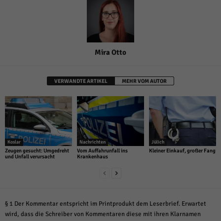
Mira Otto
VERWANDTE ARTIKEL
MEHR VOM AUTOR
Koslar
Nachrichten
Jülich
Zeugen gesucht: Umgedreht
Vom Auffahrunfall ins
Kleiner Einkauf, großer Fang
und Unfall verursacht
Krankenhaus
§ 1 Der Kommentar entspricht im Printprodukt dem Leserbrief. Erwartet
wird, dass die Schreiber von Kommentaren diese mit ihren Klarnamen