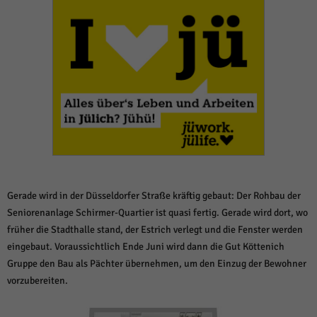
weitere Informationen anzeigen lassen und so nur bestimmte Cookies
auswählen.
Alle akzeptieren
Speichern und weiter
Zurück
Datenschutzeinstellungen
Essenziell (1)
Essenzielle Cookies ermöglichen grundlegende Funktionen und sind für die
einwandfreie Funktion der Website erforderlich.
Cookie-Informationen anzeigen
Sta
Statistiken (1)
Gerade wird in der Düsseldorfer Straße kräftig gebaut: Der Rohbau der
Statistik Cookies erfassen Informationen anonym. Diese Informationen helfen
Seniorenanlage Schirmer-Quartier ist quasi fertig. Gerade wird dort, wo
uns zu verstehen, wie unsere Besucher unsere Website nutzen.
früher die Stadthalle stand, der Estrich verlegt und die Fenster werden
Cookie-Informationen anzeigen
eingebaut. Voraussichtlich Ende Juni wird dann die Gut Köttenich
Gruppe den Bau als Pächter übernehmen, um den Einzug der Bewohner
Mar
Marketing (1)
vorzubereiten.
Marketing-Cookies werden von Drittanbietern oder Publishern verwendet,
um personalisierte Werbung anzuzeigen. Sie tun dies, indem sie Besucher