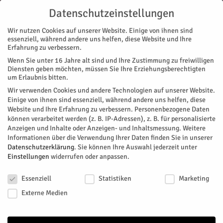
Datenschutzeinstellungen
Wir nutzen Cookies auf unserer Website. Einige von ihnen sind
essenziell, während andere uns helfen, diese Website und Ihre
Erfahrung zu verbessern.
Wenn Sie unter 16 Jahre alt sind und Ihre Zustimmung zu freiwilligen
Start
Nachrichten
Seniorenwohnanlage steht in den Startlöchern
Diensten geben möchten, müssen Sie Ihre Erziehungsberechtigten
NACHRICHTEN
MAGAZIN
VORAB
um Erlaubnis bitten.
Seniorenwohnanlage steht in den
Wir verwenden Cookies und andere Technologien auf unserer Website.
Einige von ihnen sind essenziell, während andere uns helfen, diese
Startlöchern
Website und Ihre Erfahrung zu verbessern.
Personenbezogene Daten
können verarbeitet werden (z. B. IP-Adressen), z. B. für personalisierte
Anzeigen und Inhalte oder Anzeigen- und Inhaltsmessung.
Weitere
Durch den demografischen Wandel wird altersgerechtes
Informationen über die Verwendung Ihrer Daten finden Sie in unserer
Wohnen immer mehr zum Thema. Für die Seniorenwohnlage
Datenschutzerklärung
.
Sie können Ihre Auswahl jederzeit unter
Schirmer-Quartier werden zu Anfang des Jahres die ersten
Einstellungen
widerrufen oder anpassen.
Plätze vergeben. 2022 sollen dann auch die ersten Bewohner
Datenschutzeinstellungen
einziehen.
Essenziell
Statistiken
Marketing
Externe Medien
Von
Mira Otto
-
Dezember 14, 2021
1785
1
Facebook
Twitter