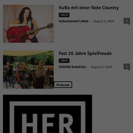
KuBa mit einer Note Country
Jülich
-
0
Kulturbahnhof Jülich
August 3, 2026
Fast 20 Jahre Spielfreude
Jülich
-
0
HERZOG Redaktion
August 3, 2026
Podcast