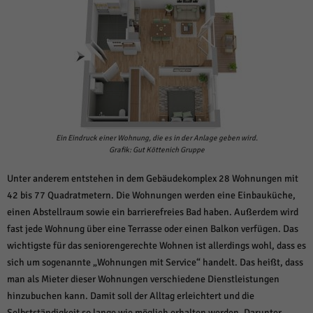
über Websites hinweg verfolgen.
Cookie-Informationen anzeigen
Ext
Externe Medien (6)
Inhalte von Videoplattformen und Social-Media-Plattformen werden
standardmäßig blockiert. Wenn Cookies von externen Medien akzeptiert
werden, bedarf der Zugriff auf diese Inhalte keiner manuellen Einwilligung
mehr.
Cookie-Informationen anzeigen
Ein Eindruck einer Wohnung, die es in der Anlage geben wird.
Datenschutzerklärung
Impressum
Grafik: Gut Köttenich Gruppe
powered by Borlabs Cookie
Unter anderem entstehen in dem Gebäudekomplex 28 Wohnungen mit
42 bis 77 Quadratmetern. Die Wohnungen werden eine Einbauküche,
einen Abstellraum sowie ein barrierefreies Bad haben. Außerdem wird
fast jede Wohnung über eine Terrasse oder einen Balkon verfügen. Das
wichtigste für das seniorengerechte Wohnen ist allerdings wohl, dass es
sich um sogenannte „Wohnungen mit Service“ handelt. Das heißt, dass
man als Mieter dieser Wohnungen verschiedene Dienstleistungen
hinzubuchen kann. Damit soll der Alltag erleichtert und die
Selbstständigkeit so lange wie möglich erhalten werden. Darunter