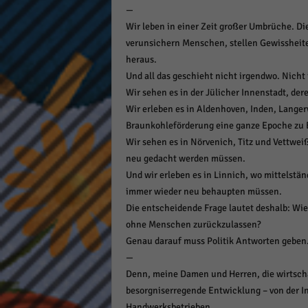
—
Wir leben in einer Zeit großer Umbrüche. Di
verunsichern Menschen, stellen Gewissheite
heraus.
Und all das geschieht nicht irgendwo. Nicht i
Wir sehen es in der Jülicher Innenstadt, der
Wir erleben es in Aldenhoven, Inden, Lange
Braunkohleförderung eine ganze Epoche zu 
Wir sehen es in Nörvenich, Titz und Vettwe
neu gedacht werden müssen.
Und wir erleben es in Linnich, wo mittelst
immer wieder neu behaupten müssen.
Die entscheidende Frage lautet deshalb: Wi
ohne Menschen zurückzulassen?
Genau darauf muss Politik Antworten geben.
—
Denn, meine Damen und Herren, die wirtschaf
besorgniserregende Entwicklung – von der In
Handwerksbetrieben.