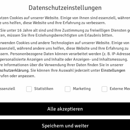
G
UNTERSTÜTZEN
KONTAKT
DATENSCHUTZ
IMPRESSUM
Datenschutzeinstellungen
utzen Cookies auf unserer Website. Einige von ihnen sind essenziell, währe
e uns helfen, diese Website und Ihre Erfahrung zu verbessern.
Sie unter 16 Jahre alt sind und Ihre Zustimmung zu freiwilligen Diensten 
en, müssen Sie Ihre Erziehungsberechtigten um Erlaubnis bitten.
erwenden Cookies und andere Technologien auf unserer Website. Einige von
essenziell, während andere uns helfen, diese Website und Ihre Erfahrung zu
ssern.
Personenbezogene Daten können verarbeitet werden (z. B. IP-Adresse
SPEZIAL
E-PAPER
KINO
GALERIE
TERM
r personalisierte Anzeigen und Inhalte oder Anzeigen- und Inhaltsmessung.
re Informationen über die Verwendung Ihrer Daten finden Sie in unserer
en
NEU
schutzerklärung
.
Sie können Ihre Auswahl jederzeit unter
Einstellungen
rufen oder anpassen.
 Marco Johnen
schutzeinstellungen
ssenziell
Statistiken
Marketing
Externe Me
datur 2027 von Marco Johnen bei der
Jülich
026.
Alle akzeptieren
In Jül
Feiera
0
Pasqua
Speichern und weiter