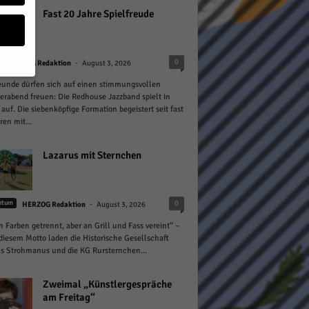
Fast 20 Jahre Spielfreude
-
0
HERZOG Redaktion
August 3, 2026
eunde dürfen sich auf einen stimmungsvollen
abend freuen: Die Redhouse Jazzband spielt in
geben
 auf. Die siebenköpfige Formation begeistert seit fast
ren mit...
 ihnen
n), z.
Lazarus mit Sternchen
-
0
htum
HERZOG Redaktion
August 3, 2026
gen
n Farben getrennt, aber an Grill und Fass vereint“ –
diesem Motto laden die Historische Gesellschaft
s Strohmanus und die KG Rursternchen...
Zurück
Zweimal „Künstlergespräche
am Freitag“