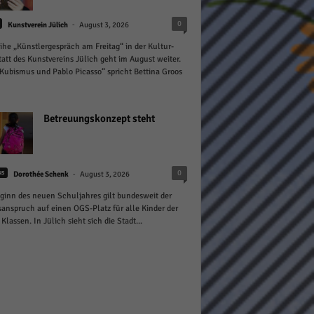
-
0
Kunstverein Jülich
August 3, 2026
ihe „Künstlergespräch am Freitag“ in der Kultur-
att des Kunstvereins Jülich geht im August weiter.
Kubismus und Pablo Picasso“ spricht Bettina Groos
Statistiken
Betreuungskonzept steht
hen,
-
0
us
Dorothée Schenk
August 3, 2026
Marketing
ginn des neuen Schuljahres gilt bundesweit der
anspruch auf einen OGS-Platz für alle Kinder der
rte
 Klassen. In Jülich sieht sich die Stadt...
Externe Medien
ert.