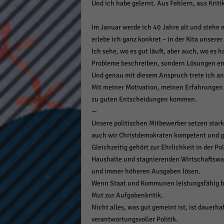
Und ich habe gelernt. Aus Fehlern, aus Kriti
Im Januar werde ich 40 Jahre alt und stehe 
erlebe ich ganz konkret – in der Kita unserer 
Ich sehe, wo es gut läuft, aber auch, wo es 
Probleme beschreiben, sondern Lösungen en
Und genau mit diesem Anspruch trete ich an
Mit meiner Motivation, meinen Erfahrungen
zu guten Entscheidungen kommen.
—
Unsere politischen Mitbewerber setzen star
auch wir Christdemokraten kompetent und g
Gleichzeitig gehört zur Ehrlichkeit in der P
Haushalte und stagnierenden Wirtschaftswac
und immer höheren Ausgaben lösen.
Wenn Staat und Kommunen leistungsfähig blei
Mut zur Aufgabenkritik.
Nicht alles, was gut gemeint ist, ist dauerha
verantwortungsvoller Politik.