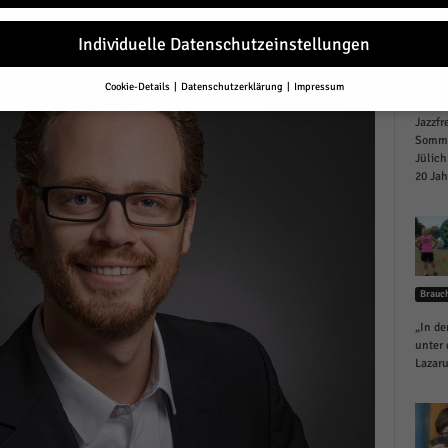
r
Individuelle Datenschutzeinstellungen
Cookie-Details
Datenschutzerklärung
Impressum
Jülich
Datenschutzeinstellungen
Jazzfr
Sommer
Sie unter 16 Jahre alt sind und Ihre Zustimmung zu freiwilligen Diensten 
en, müssen Sie Ihre Erziehungsberechtigten um Erlaubnis bitten.
Jülich
20 Jah
erwenden Cookies und andere Technologien auf unserer Website. Einige von
essenziell, während andere uns helfen, diese Website und Ihre Erfahrung zu
ssern.
Personenbezogene Daten können verarbeitet werden (z. B. IP-Adresse
r personalisierte Anzeigen und Inhalte oder Anzeigen- und Inhaltsmessung.
re Informationen über die Verwendung Ihrer Daten finden Sie in unserer
schutzerklärung
.
Brauc
finden Sie eine Übersicht über alle verwendeten Cookies. Sie können Ihre
lligung zu ganzen Kategorien geben oder sich weitere Informationen anzei
„In de
n und so nur bestimmte Cookies auswählen.
unter 
Lazaru
le akzeptieren
eichern und weiter