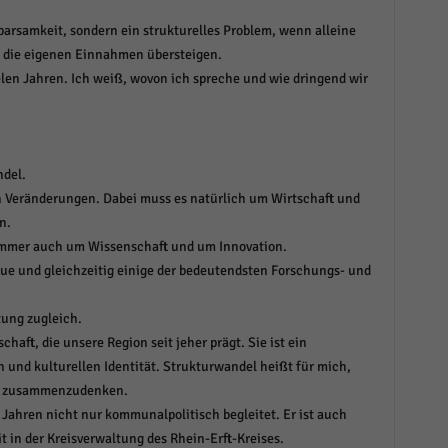
parsamkeit, sondern ein strukturelles Problem, wenn alleine
n die eigenen Einnahmen übersteigen.
elen Jahren. Ich weiß, wovon ich spreche und wie dringend wir
ndel.
en Veränderungen. Dabei muss es natürlich um Wirtschaft und
n.
 immer auch um Wissenschaft und um Innovation.
aue und gleichzeitig einige der bedeutendsten Forschungs- und
tung zugleich.
aft, die unsere Region seit jeher prägt. Sie ist ein
n und kulturellen Identität. Strukturwandel heißt für mich,
ur zusammenzudenken.
 Jahren nicht nur kommunalpolitisch begleitet. Er ist auch
 in der Kreisverwaltung des Rhein-Erft-Kreises.