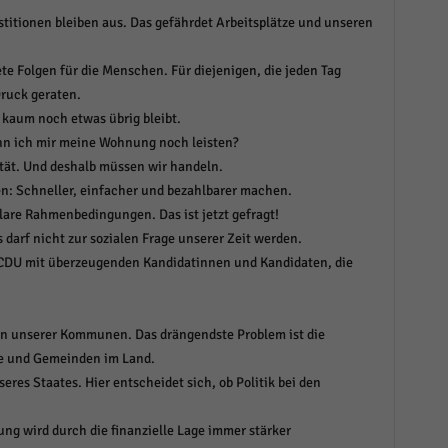
stitionen bleiben aus. Das gefährdet Arbeitsplätze und unseren
ete Folgen für die Menschen. Für diejenigen, die jeden Tag
Druck geraten.
 kaum noch etwas übrig bleibt.
ann ich mir meine Wohnung noch leisten?
ität. Und deshalb müssen wir handeln.
: Schneller, einfacher und bezahlbarer machen.
lare Rahmenbedingungen. Das ist jetzt gefragt!
darf nicht zur sozialen Frage unserer Zeit werden.
CDU mit überzeugenden Kandidatinnen und Kandidaten, die
ion unserer Kommunen. Das drängendste Problem ist die
e und Gemeinden im Land.
es Staates. Hier entscheidet sich, ob Politik bei den
g wird durch die finanzielle Lage immer stärker