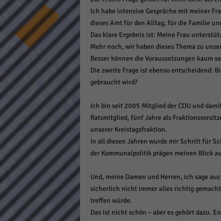
keine
Ich habe intensive Gespräche mit meiner Fra
dieses Amt für den Alltag, für die Familie u
Das klare Ergebnis ist: Meine Frau unterstüt
powe
Mehr noch, wir haben dieses Thema zu uns
Besser können die Voraussetzungen kaum se
Die zweite Frage ist ebenso entscheidend: Bi
gebraucht wird?
Ich bin seit 2005 Mitglied der CDU und dami
Ratsmitglied, fünf Jahre als Fraktionsvorsitz
unserer Kreistagsfraktion.
In all diesen Jahren wurde mir Schritt für 
der Kommunalpolitik prägen meinen Blick auf
Und, meine Damen und Herren, ich sage auch g
sicherlich nicht immer alles richtig gemacht
treffen würde.
Das ist nicht schön – aber es gehört dazu. E