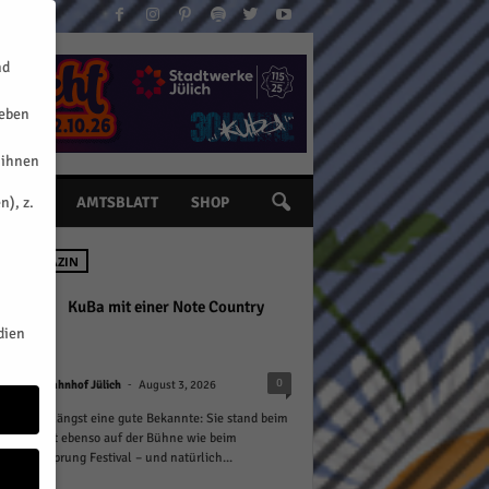
nd
geben
 ihnen
n), z.
INE
AMTSBLATT
SHOP
 IM MAGAZIN
KuBa mit einer Note Country
dien
-
0
Kulturbahnhof Jülich
August 3, 2026
ich ist sie längst eine gute Bekannte: Sie stand beim
bendmarkt ebenso auf der Bühne wie beim
lini Zeitsprung Festival – und natürlich...