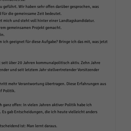
r manuellen Einwilligung mehr.
u geführt. Wir haben sehr offen darüber gesprochen, was
Cookie-Informationen anzeigen
nd für die gemeinsame Zeit bedeutet.
zt mich und steht voll hinter einer Landtagskandidatur.
Datenschutzerklärung
Im
red by Borlabs Cookie
erem gemeinsamen Projekt gemacht.
in.
n ich geeignet für diese Aufgabe? Bringe ich das mit, was jetzt
t seit über 20 Jahren kommunalpolitisch aktiv. Zehn Jahre
ender und seit letztem Jahr stellvertretender Vorsitzender
Schritt mehr Verantwortung übertragen. Diese Erfahrungen aus
 Politik.
anz offen: In vielen Jahren aktiver Politik habe ich
. Es gab Entscheidungen, die ich heute vielleicht anders
ntscheidend ist: Man lernt daraus.