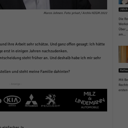
schutzeinstellungen
enziell (1)
Jülich
Marco Johnen. Foto: privat / Archiv HZGM 2022
Die Re
zielle Cookies ermöglichen grundlegende Funktionen und sind für die einwandfreie
ion der Website erforderlich.
Werkst
Über „
Cookie-Informationen anzeigen
am...
istiken (1)
l und ihre Arbeit sehr schätze. Und ganz offen gesagt: Ich hätte
e erst in einigen Jahren nachzudenken.
stik Cookies erfassen Informationen anonym. Diese Informationen helfen uns zu verste
Entscheidung steht früher an. Und deshalb habe ich mir sehr
nsere Besucher unsere Website nutzen.
Cookie-Informationen anzeigen
Ratha
stellen und steht meine Familie dahinter?
keting (1)
Mit Be
- Anzeige -
Rechts
ting-Cookies werden von Drittanbietern oder Publishern verwendet, um personalisie
ersten
ng anzuzeigen. Sie tun dies, indem sie Besucher über Websites hinweg verfolgen.
Cookie-Informationen anzeigen
erne Medien (6)
te von Videoplattformen und Social-Media-Plattformen werden standardmäßig blocki
n einfaches Ja.
Cookies von externen Medien akzeptiert werden, bedarf der Zugriff auf diese Inhalte