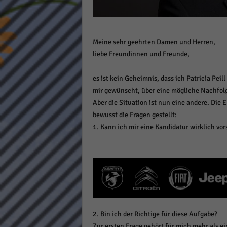
Daten
Ess
Essen
Meine sehr geehrten Damen und Herren,
Funkt
liebe Freundinnen und Freunde,
Stat
es ist kein Geheimnis, dass ich Patricia Peil
mir gewünscht, über eine mögliche Nachfolg
Stati
Aber die Situation ist nun eine andere. Die 
wie u
bewusst die Fragen gestellt:
1. Kann ich mir eine Kandidatur wirklich vor
Mar
Marke
Werbu
Ext
2. Bin ich der Richtige für diese Aufgabe?
Inhal
Zur ersten Frage gehört für mich mehr als ei
Wenn 