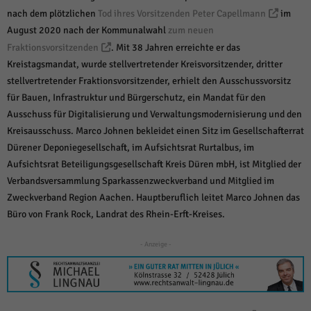
über Websites hinweg verfolgen.
nach dem plötzlichen
Tod ihres Vorsitzenden Peter Capellmann
im
Cookie-Informationen anzeigen
August 2020 nach der Kommunalwahl
zum neuen
Ext
Fraktionsvorsitzenden
Externe Medien (6)
. Mit 38 Jahren erreichte er das
Kreistagsmandat, wurde stellvertretender Kreisvorsitzender, dritter
Inhalte von Videoplattformen und Social-Media-Plattformen werden
stellvertretender Fraktionsvorsitzender, erhielt den Ausschussvorsitz
standardmäßig blockiert. Wenn Cookies von externen Medien akzeptiert
werden, bedarf der Zugriff auf diese Inhalte keiner manuellen Einwilligung
für Bauen, Infrastruktur und Bürgerschutz, ein Mandat für den
mehr.
Ausschuss für Digitalisierung und Verwaltungsmodernisierung und den
Cookie-Informationen anzeigen
Kreisausschuss. Marco Johnen bekleidet einen Sitz im Gesellschafterrat
Dürener Deponiegesellschaft, im Aufsichtsrat Rurtalbus, im
Datenschutzerklärung
Impressum
powered by Borlabs Cookie
Aufsichtsrat Beteiligungsgesellschaft Kreis Düren mbH, ist Mitglied der
Verbandsversammlung Sparkassenzweckverband und Mitglied im
Zweckverband Region Aachen. Hauptberuflich leitet Marco Johnen das
Büro von Frank Rock, Landrat des Rhein-Erft-Kreises.
- Anzeige -