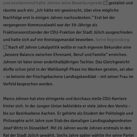
weitere Informationen anzeigen lassen und so nur bestimmte Cookies
und anerkennend hatte Johnen seine Bewerbungsrede
gestaltet und
auswählen.
räumte auch ein: „Ich hätte mir gewünscht, über eine mögliche
Nachfolge erst in einigen Jahren nachzudenken.“ Erst bei der
Alle akzeptieren
Speichern und weiter
vergangenen Kommunalwahl war der 39-Jährige als
Zurück
Fraktionsvorsitzender der CDU-Fraktion der Stadt Jülich ausgeschieden
Datenschutzeinstellungen
und hatte sich auf ein Kreistagsmandat beworben.
Seine Begründung:
Essenziell (1)
Nach elf Jahren Lokalpolitik wollte er nach eigenem Bekunden eine
Essenzielle Cookies ermöglichen grundlegende Funktionen und sind für die
„bessere Balance zwischen Ehrenamt, Beruf und Familie“ erreichen.
einwandfreie Funktion der Website erforderlich.
Johnen ist Vater einer anderthalbjährigen Tochter. Das Gleichgewicht
Cookie-Informationen anzeigen
dürfte schon jetzt in der Wahlkampf-Phase ins Wanken geraten, sei aber
– so betonte der frischgebackene Landtagskandidat – mit seiner Frau im
Sta
Statistiken (1)
Vorfeld besprochen worden.
Statistik Cookies erfassen Informationen anonym. Diese Informationen helfen
uns zu verstehen, wie unsere Besucher unsere Website nutzen.
Marco Johnen hat eine stringente und durchaus steile CDU-Karriere
Cookie-Informationen anzeigen
hinter sich. In der Jungen Union bekleidete er viele Jahre den Vorsitz –
bis zur Bezirksebene Aachen. Er gehörte als Student der Politologie und
Mar
Marketing (1)
Philosophie acht Jahre zum Stab des damaligen Landtagsabgeordneten
Marketing-Cookies werden von Drittanbietern oder Publishern verwendet,
Josef Wirtz in Düsseldorf. Mit 26 Jahren wurde Johnen erstmals in den
um personalisierte Werbung anzuzeigen. Sie tun dies, indem sie Besucher
Rat der Stadt Jülich gewählt. Sechs Jahre später wählte ihn seine Partei