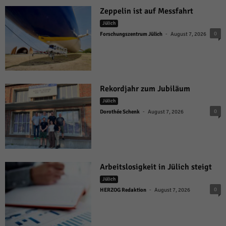
Zeppelin ist auf Messfahrt
Jülich
-
0
Forschungszentrum Jülich
August 7, 2026
Rekordjahr zum Jubiläum
Jülich
-
0
Dorothée Schenk
August 7, 2026
Arbeitslosigkeit in Jülich steigt
Jülich
-
0
HERZOG Redaktion
August 7, 2026