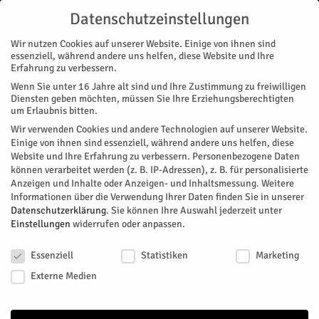
Datenschutzeinstellungen
Wir nutzen Cookies auf unserer Website. Einige von ihnen sind
essenziell, während andere uns helfen, diese Website und Ihre
Erfahrung zu verbessern.
Wenn Sie unter 16 Jahre alt sind und Ihre Zustimmung zu freiwilligen
Start
Politik
CDU
Zweiter Jülicher steht als Landtagskandidat fest
Diensten geben möchten, müssen Sie Ihre Erziehungsberechtigten
POLITIK
CDU
NACHRICHTEN
TOP-THEMEN
um Erlaubnis bitten.
Zweiter Jülicher steht als
Wir verwenden Cookies und andere Technologien auf unserer Website.
Einige von ihnen sind essenziell, während andere uns helfen, diese
Landtagskandidat fest
Website und Ihre Erfahrung zu verbessern.
Personenbezogene Daten
können verarbeitet werden (z. B. IP-Adressen), z. B. für personalisierte
Anzeigen und Inhalte oder Anzeigen- und Inhaltsmessung.
Weitere
Die Delegiertenversammlung der CDU entschied gestern über
Informationen über die Verwendung Ihrer Daten finden Sie in unserer
ihren Kandidaten für die Landtagswahl 2027. Der Jülicher
Datenschutzerklärung
.
Sie können Ihre Auswahl jederzeit unter
Marco Johnen wurde mit überzeugender Mehrheit gewählt.
Einstellungen
widerrufen oder anpassen.
Datenschutzeinstellungen
Von
Dorothée Schenk
-
Juli 2, 2026
728
0
Essenziell
Statistiken
Marketing
Externe Medien
Facebook
Twitter