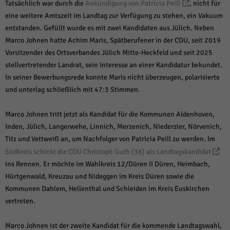
Tatsächlich war durch die
Ankündigung von Patricia Peill
, nicht für
eine weitere Amtszeit im Landtag zur Verfügung zu stehen, ein Vakuum
entstanden. Gefüllt wurde es mit zwei Kandidaten aus Jülich. Neben
Marco Johnen hatte Achim Maris, Spätberufener in der CDU, seit 2019
Vorsitzender des Ortsverbandes Jülich Mitte-Heckfeld und seit 2025
stellvertretender Landrat, sein Interesse an einer Kandidatur bekundet.
In seiner Bewerbungsrede konnte Maris nicht überzeugen, polarisierte
und unterlag schließlich mit 47:3 Stimmen.
Marco Johnen tritt jetzt als Kandidat für die Kommunen Aldenhoven,
Inden, Jülich, Langerwehe, Linnich, Merzenich, Niederzier, Nörvenich,
Titz und Vettweiß an, um Nachfolger von Patricia Peill zu werden. Im
Südkreis schickt die CDU Christoph Guth (36) als Landtagskandidat
ins Rennen. Er möchte im Wahlkreis 12/Düren II Düren, Heimbach,
Hürtgenwald, Kreuzau und Nideggen im Kreis Düren sowie die
Kommunen Dahlem, Hellenthal und Schleiden im Kreis Euskirchen
vertreten.
Marco Johnen ist der zweite Kandidat für die kommende Landtagswahl,