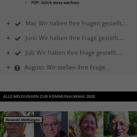
über Websites hinweg verfolgen.
FDP: Jülich muss wachsen
Cookie-Informationen anzeigen
Ext
Externe Medien (6)
Mai: Wir haben Ihre Fragen gestellt....
Inhalte von Videoplattformen und Social-Media-Plattformen werden
Juni: Wir haben Ihre Frage gestellt...
standardmäßig blockiert. Wenn Cookies von externen Medien akzeptiert
werden, bedarf der Zugriff auf diese Inhalte keiner manuellen Einwilligung
mehr.
Juli: Wir haben Ihre Frage gestellt....
Cookie-Informationen anzeigen
August: Wir stellen Ihre Frage...
Datenschutzerklärung
Impressum
powered by Borlabs Cookie
ALLE MELDUNGEN ZUR KOMMUNALWAHL 2020
Neueste Meldungen