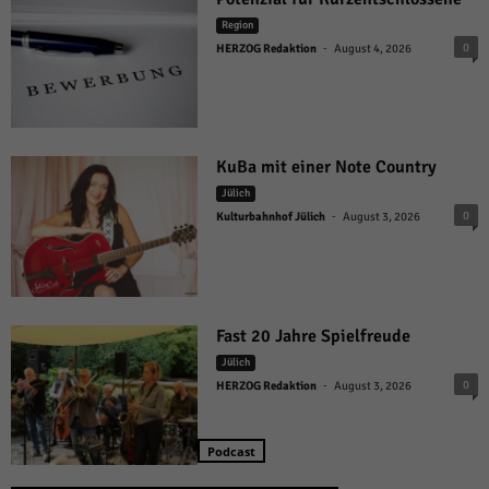
Region
-
0
HERZOG Redaktion
August 4, 2026
KuBa mit einer Note Country
Jülich
-
0
Kulturbahnhof Jülich
August 3, 2026
Fast 20 Jahre Spielfreude
Jülich
-
0
HERZOG Redaktion
August 3, 2026
Podcast