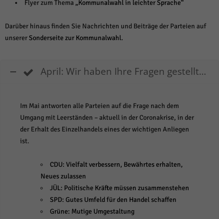
weitere Informationen anzeigen lassen und so nur bestimmte Cookies
Flyer zum Thema
„Kommunalwahl in leichter Sprache“
auswählen.
Darüber hinaus finden Sie Nachrichten und Beiträge der Parteien auf
Alle akzeptieren
Speichern und weiter
unserer
Sonderseite zur Kommunalwahl.
Zurück
Datenschutzeinstellungen
Essenziell (1)
April: Wir haben Ihre Fragen gestellt…
Essenzielle Cookies ermöglichen grundlegende Funktionen und sind für die
einwandfreie Funktion der Website erforderlich.
Im Mai antworten alle Parteien auf die Frage nach dem
Cookie-Informationen anzeigen
Umgang mit Leerständen – aktuell in der Coronakrise, in der
Sta
Statistiken (1)
der Erhalt des Einzelhandels eines der wichtigen Anliegen
ist.
Statistik Cookies erfassen Informationen anonym. Diese Informationen helfen
uns zu verstehen, wie unsere Besucher unsere Website nutzen.
CDU: Vielfalt verbessern, Bewährtes erhalten,
Cookie-Informationen anzeigen
Neues zulassen
Mar
Marketing (1)
JÜL: Politische Kräfte müssen zusammenstehen
SPD: Gutes Umfeld für den Handel schaffen
Marketing-Cookies werden von Drittanbietern oder Publishern verwendet,
um personalisierte Werbung anzuzeigen. Sie tun dies, indem sie Besucher
Grüne: Mutige Umgestaltung