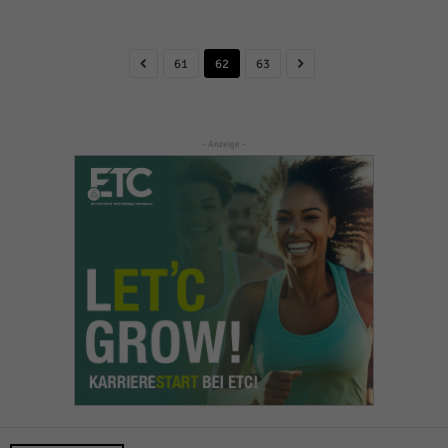
61
62
63
- Anzeige -