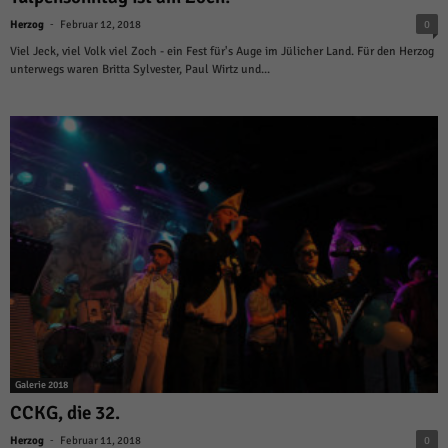
-
Herzog
Februar 12, 2018
0
Viel Jeck, viel Volk viel Zoch - ein Fest für's Auge im Jülicher Land. Für den Herzog
unterwegs waren Britta Sylvester, Paul Wirtz und...
Galerie 2018
CCKG, die 32.
-
Herzog
Februar 11, 2018
0