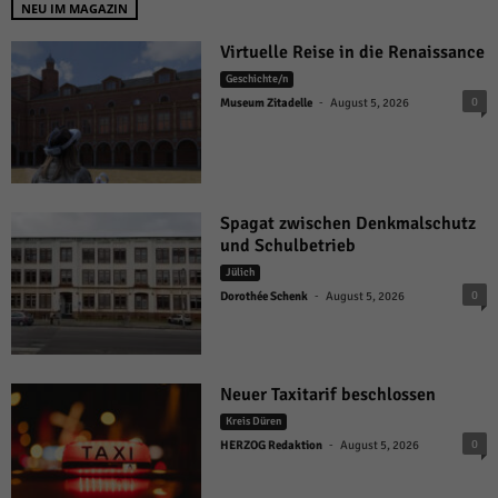
NEU IM MAGAZIN
Virtuelle Reise in die Renaissance
Geschichte/n
-
0
Museum Zitadelle
August 5, 2026
Spagat zwischen Denkmalschutz
und Schulbetrieb
Jülich
-
0
Dorothée Schenk
August 5, 2026
Neuer Taxitarif beschlossen
Kreis Düren
-
0
HERZOG Redaktion
August 5, 2026