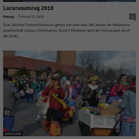
über Websites hinweg verfolgen.
Lazarusumzug 2018
Cookie-Informationen anzeigen
-
Herzog
Februar 13, 2018
0
Ext
Externe Medien (6)
Zum Jülicher Fastnachtsbrauch gehört seit weit über 300 Jahren die Historische
Gesellschaft Lazarus Strohmanus. Rund 9 Kilometer geht der Umzug quer durch
Inhalte von Videoplattformen und Social-Media-Plattformen werden
die Stadt,...
standardmäßig blockiert. Wenn Cookies von externen Medien akzeptiert
werden, bedarf der Zugriff auf diese Inhalte keiner manuellen Einwilligung
mehr.
Cookie-Informationen anzeigen
Datenschutzerklärung
Impressum
powered by Borlabs Cookie
Galerie 2018