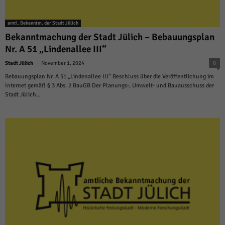
über Websites hinweg verfolgen.
Cookie-Informationen anzeigen
amtl. Bekanntm. der Stadt Jülich
Ext
Externe Medien (6)
Bekanntmachung der Stadt Jülich – Bebauungsplan
Nr. A 51 „Lindenallee III“
Inhalte von Videoplattformen und Social-Media-Plattformen werden
standardmäßig blockiert. Wenn Cookies von externen Medien akzeptiert
-
Stadt Jülich
November 1, 2024
0
werden, bedarf der Zugriff auf diese Inhalte keiner manuellen Einwilligung
Bebauungsplan Nr. A 51 „Lindenallee III“ Beschluss über die Veröffentlichung im
mehr.
Internet gemäß § 3 Abs. 2 BauGB Der Planungs-, Umwelt- und Bauausschuss der
Cookie-Informationen anzeigen
Stadt Jülich...
Datenschutzerklärung
Impressum
powered by Borlabs Cookie