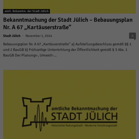
weitere Informationen anzeigen lassen und so nur bestimmte Cookies
auswählen.
amtl. Bekanntm. der Stadt Jülich
Bekanntmachung der Stadt Jülich – Bebauungsplan
Alle akzeptieren
Speichern und weiter
Nr. A 67 „Kartäuserstraße“
Zurück
-
Stadt Jülich
November 1, 2024
0
Datenschutzeinstellungen
Essenziell (1)
Bebauungsplan Nr. A 67 „Kartäuserstraße“ a) Aufstellungsbeschluss gemäß §§ 1
und 2 BauGB b) Frühzeitige Unterrichtung der Öffentlichkeit gemäß § 3 Abs. 1
Essenzielle Cookies ermöglichen grundlegende Funktionen und sind für die
BauGB Der Planungs-, Umwelt-...
einwandfreie Funktion der Website erforderlich.
Cookie-Informationen anzeigen
Sta
Statistiken (1)
Statistik Cookies erfassen Informationen anonym. Diese Informationen helfen
uns zu verstehen, wie unsere Besucher unsere Website nutzen.
Cookie-Informationen anzeigen
Mar
Marketing (1)
Marketing-Cookies werden von Drittanbietern oder Publishern verwendet,
um personalisierte Werbung anzuzeigen. Sie tun dies, indem sie Besucher