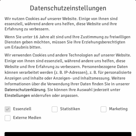
Datenschutzeinstellungen
Wir nutzen Cookies auf unserer Website. Einige von ihnen sind
essenziell, während andere uns helfen, diese Website und Ihre
Erfahrung zu verbessern.
Wenn Sie unter 16 Jahre alt sind und Ihre Zustimmung zu freiwilligen
AMTL. BEKANNTM. DER STADT JÜLICH
ANZEIGE
AUSBILDUNG
Diensten geben möchten, müssen Sie Ihre Erziehungsberechtigten
um Erlaubnis bitten.
AMTL. BEKANNTM. DER STADT JÜLICH
Wir verwenden Cookies und andere Technologien auf unserer Website.
Start
amtl. Bekanntm. der Stadt Jülich
Einige von ihnen sind essenziell, während andere uns helfen, diese
Website und Ihre Erfahrung zu verbessern.
Personenbezogene Daten
können verarbeitet werden (z. B. IP-Adressen), z. B. für personalisierte
Anzeigen und Inhalte oder Anzeigen- und Inhaltsmessung.
Weitere
Informationen über die Verwendung Ihrer Daten finden Sie in unserer
Datenschutzerklärung
.
Sie können Ihre Auswahl jederzeit unter
Einstellungen
widerrufen oder anpassen.
Datenschutzeinstellungen
Essenziell
Statistiken
Marketing
Externe Medien